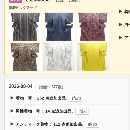
NEW
（合計：759点）
新着ピックアップ
▶
着
▶
男
▶
ア
2026-08-04
（合計：377点）
▶
着物・帯：
252
点追加出品。
[内訳]
▶
男性着物・帯：
14
点追加出品。
[内訳]
▶
アンティーク着物：
111
点追加出品。
[内訳]