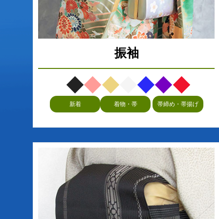
振袖
新着
着物・帯
帯締め・帯揚げ