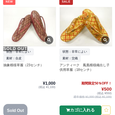
NEW
SALE
SOLD OUT
状態：非常によい
状態：非常によい
素材：合皮
素材：交織
抽象模様草履（23センチ）
アンティーク 鳳凰模様織出し子
供用草履（18センチ）
¥1,000
期間限定50％OFF！
(税込 ¥1,100)
¥500
(税込 ¥550)
通常価格 ¥1,000 (税込 ¥1,100)
カゴに入れる
Sold Out