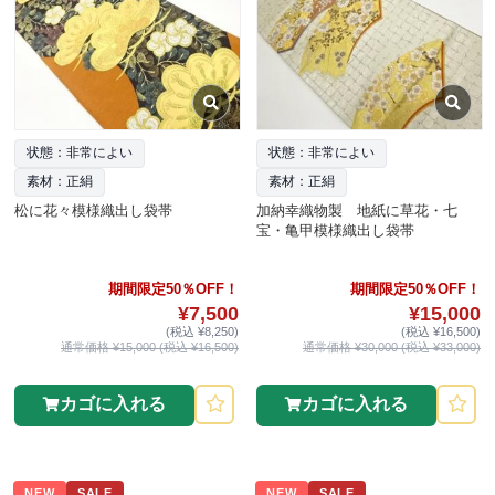
状態：非常によい
状態：非常によい
素材：正絹
素材：正絹
松に花々模様織出し袋帯
加納幸織物製 地紙に草花・七
宝・亀甲模様織出し袋帯
期間限定50％OFF！
期間限定50％OFF！
¥7,500
¥15,000
(税込 ¥8,250)
(税込 ¥16,500)
通常価格 ¥15,000 (税込 ¥16,500)
通常価格 ¥30,000 (税込 ¥33,000)
カゴに入れる
カゴに入れる
NEW
SALE
NEW
SALE