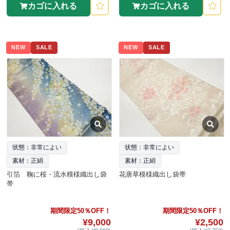
カゴに入れる
カゴに入れる
NEW
SALE
NEW
SALE
状態：非常によい
状態：非常によい
素材：正絹
素材：正絹
引箔 鞠に桜・流水模様織出し袋
花唐草模様織出し袋帯
帯
期間限定50％OFF！
期間限定50％OFF！
¥9,000
¥2,500