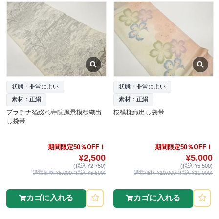
状態：非常によい
状態：非常によい
素材：正絹
素材：正絹
プラチナ箔綴れ寺院風景模様織出
桜模様織出し袋帯
し袋帯
期間限定50％OFF！
期間限定50％OFF！
¥2,500
¥5,000
(税込 ¥2,750)
(税込 ¥5,500)
通常価格 ¥5,000 (税込 ¥5,500)
通常価格 ¥10,000 (税込 ¥11,000)
カゴに入れる
カゴに入れる