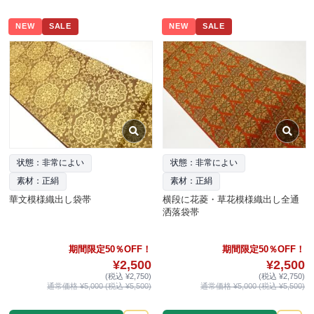
NEW
SALE
NEW
SALE
状態：非常によい
状態：非常によい
素材：正絹
素材：正絹
華文模様織出し袋帯
横段に花菱・草花模様織出し全通
洒落袋帯
期間限定50％OFF！
期間限定50％OFF！
¥2,500
¥2,500
(税込 ¥2,750)
(税込 ¥2,750)
通常価格 ¥5,000 (税込 ¥5,500)
通常価格 ¥5,000 (税込 ¥5,500)