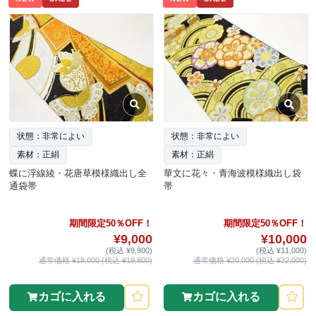
状態：非常によい
状態：非常によい
素材：正絹
素材：正絹
蝶に浮線綾・花唐草模様織出し全
華文に花々・青海波模様織出し袋
通袋帯
帯
期間限定50％OFF！
期間限定50％OFF！
¥9,000
¥10,000
(税込 ¥9,900)
(税込 ¥11,000)
通常価格 ¥18,000 (税込 ¥19,800)
通常価格 ¥20,000 (税込 ¥22,000)
カゴに入れる
カゴに入れる