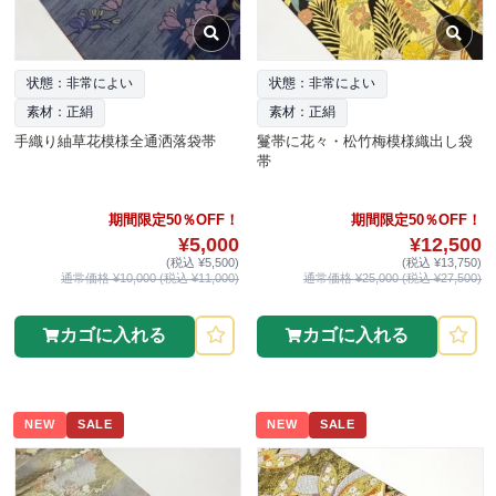
状態：非常によい
状態：非常によい
素材：正絹
素材：正絹
手織り紬草花模様全通洒落袋帯
鬘帯に花々・松竹梅模様織出し袋
帯
期間限定50％OFF！
期間限定50％OFF！
¥5,000
¥12,500
(税込 ¥5,500)
(税込 ¥13,750)
通常価格 ¥10,000 (税込 ¥11,000)
通常価格 ¥25,000 (税込 ¥27,500)
カゴに入れる
カゴに入れる
NEW
SALE
NEW
SALE