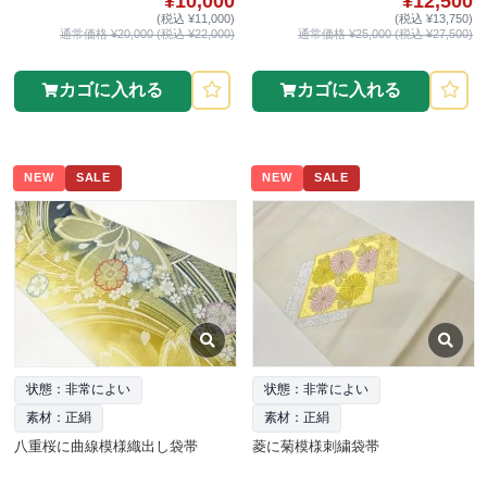
¥10,000
¥12,500
(税込 ¥11,000)
(税込 ¥13,750)
通常価格 ¥20,000 (税込 ¥22,000)
通常価格 ¥25,000 (税込 ¥27,500)
カゴに入れる
カゴに入れる
NEW
SALE
NEW
SALE
状態：非常によい
状態：非常によい
素材：正絹
素材：正絹
八重桜に曲線模様織出し袋帯
菱に菊模様刺繍袋帯