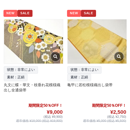
NEW
SALE
NEW
SALE
状態：非常によい
状態：非常によい
素材：正絹
素材：正絹
丸文に蝶・華文・枝垂れ花模様織
亀甲に若松模様織出し袋帯
出し全通袋帯
期間限定50％OFF！
期間限定50％OFF！
¥9,000
¥2,500
(税込 ¥9,900)
(税込 ¥2,750)
通常価格 ¥18,000 (税込 ¥19,800)
通常価格 ¥5,000 (税込 ¥5,500)