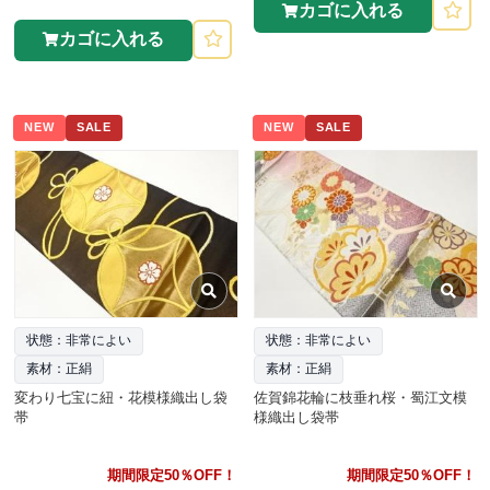
カゴに入れる
カゴに入れる
NEW
SALE
NEW
SALE
状態：非常によい
状態：非常によい
素材：正絹
素材：正絹
変わり七宝に紐・花模様織出し袋
佐賀錦花輪に枝垂れ桜・蜀江文模
帯
様織出し袋帯
期間限定50％OFF！
期間限定50％OFF！