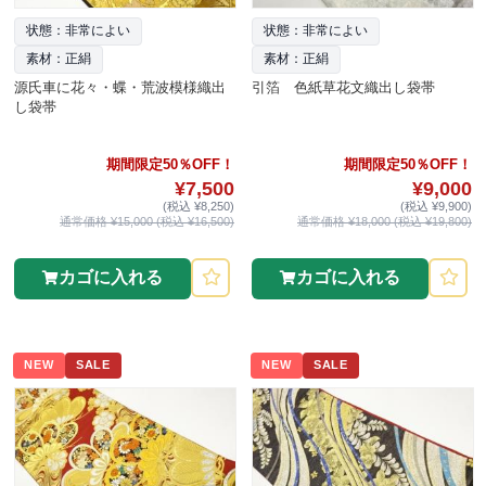
状態：非常によい
状態：非常によい
素材：正絹
素材：正絹
源氏車に花々・蝶・荒波模様織出
引箔 色紙草花文織出し袋帯
し袋帯
期間限定50％OFF！
期間限定50％OFF！
¥7,500
¥9,000
(税込 ¥8,250)
(税込 ¥9,900)
通常価格 ¥15,000 (税込 ¥16,500)
通常価格 ¥18,000 (税込 ¥19,800)
カゴに入れる
カゴに入れる
NEW
SALE
NEW
SALE