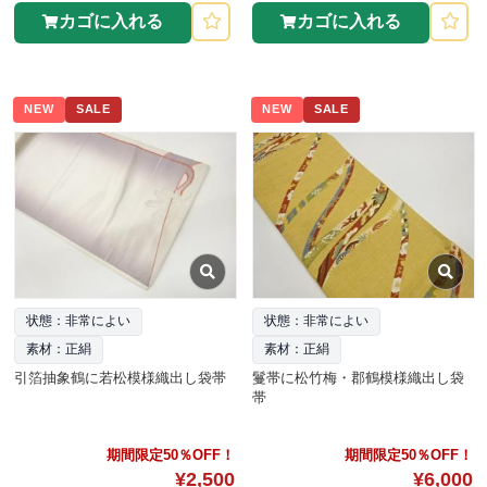
カゴに入れる
カゴに入れる
NEW
SALE
NEW
SALE
状態：非常によい
状態：非常によい
素材：正絹
素材：正絹
引箔抽象鶴に若松模様織出し袋帯
鬘帯に松竹梅・郡鶴模様織出し袋
帯
期間限定50％OFF！
期間限定50％OFF！
¥2,500
¥6,000