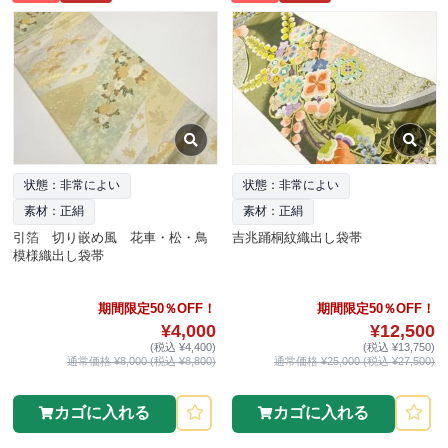
状態：非常によい
状態：非常によい
素材：正絹
素材：正絹
引箔 切り嵌め風 花車・松・鳥
吉兆踊桐紋織出し袋帯
模様織出し袋帯
期間限定50％OFF！
期間限定50％OFF！
¥4,000
¥12,500
(税込 ¥4,400)
(税込 ¥13,750)
通常価格 ¥8,000 (税込 ¥8,800)
通常価格 ¥25,000 (税込 ¥27,500)
カゴに入れる
カゴに入れる