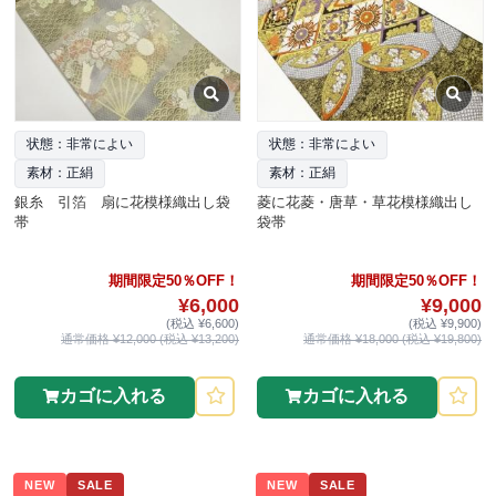
状態：非常によい
状態：非常によい
素材：正絹
素材：正絹
銀糸 引箔 扇に花模様織出し袋
菱に花菱・唐草・草花模様織出し
帯
袋帯
期間限定50％OFF！
期間限定50％OFF！
¥6,000
¥9,000
(税込 ¥6,600)
(税込 ¥9,900)
通常価格 ¥12,000 (税込 ¥13,200)
通常価格 ¥18,000 (税込 ¥19,800)
カゴに入れる
カゴに入れる
NEW
SALE
NEW
SALE