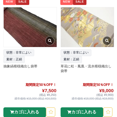
NEW
SALE
NEW
SALE
状態：非常によい
状態：非常によい
素材：正絹
素材：正絹
抽象縞模様織出し袋帯
草花に松・鳳凰・流水模様織出し
袋帯
期間限定50％OFF！
期間限定50％OFF！
¥7,500
¥9,000
(税込 ¥8,250)
(税込 ¥9,900)
通常価格 ¥15,000 (税込 ¥16,500)
通常価格 ¥18,000 (税込 ¥19,800)
カゴに入れる
カゴに入れる