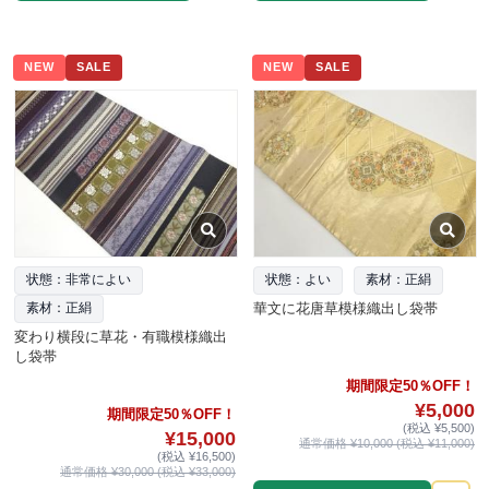
NEW
SALE
NEW
SALE
状態：非常によい
状態：よい
素材：正絹
華文に花唐草模様織出し袋帯
素材：正絹
変わり横段に草花・有職模様織出
し袋帯
期間限定50％OFF！
¥5,000
期間限定50％OFF！
(税込 ¥5,500)
¥15,000
通常価格 ¥10,000 (税込 ¥11,000)
(税込 ¥16,500)
通常価格 ¥30,000 (税込 ¥33,000)