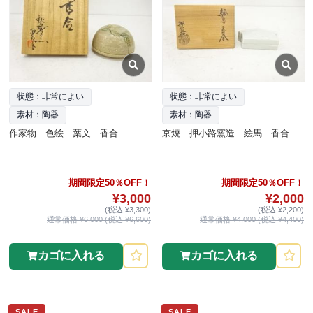
状態：非常によい
状態：非常によい
素材：陶器
素材：陶器
作家物 色絵 葉文 香合
京焼 押小路窯造 絵馬 香合
期間限定50％OFF！
期間限定50％OFF！
¥3,000
¥2,000
(税込 ¥3,300)
(税込 ¥2,200)
通常価格 ¥6,000 (税込 ¥6,600)
通常価格 ¥4,000 (税込 ¥4,400)
カゴに入れる
カゴに入れる
SALE
SALE