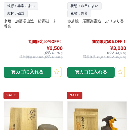
状態：非常によい
状態：非常によい
素材：磁器
素材：陶器
京焼 加藤渓山造 砧青磁 未
赤膚焼 尾西楽斎造 ぶりぶり香
香合
合
期間限定50％OFF！
期間限定50％OFF！
¥2,500
¥3,000
(税込 ¥2,750)
(税込 ¥3,300)
通常価格 ¥5,000 (税込 ¥5,500)
通常価格 ¥6,000 (税込 ¥6,600)
カゴに入れる
カゴに入れる
SALE
SALE