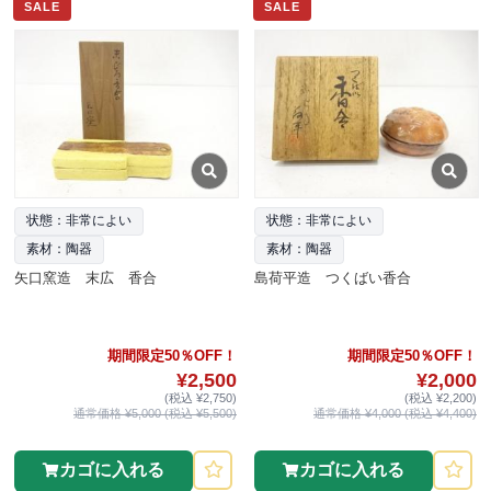
SALE
SALE
状態：非常によい
状態：非常によい
素材：陶器
素材：陶器
矢口窯造 末広 香合
島荷平造 つくばい香合
期間限定50％OFF！
期間限定50％OFF！
¥2,500
¥2,000
(税込 ¥2,750)
(税込 ¥2,200)
通常価格 ¥5,000 (税込 ¥5,500)
通常価格 ¥4,000 (税込 ¥4,400)
カゴに入れる
カゴに入れる