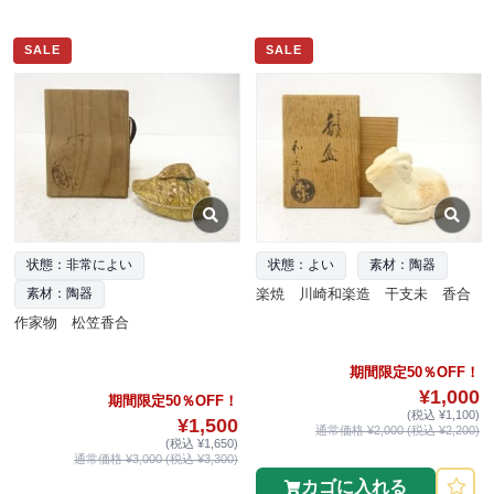
SALE
SALE
状態：非常によい
状態：よい
素材：陶器
楽焼 川崎和楽造 干支未 香合
素材：陶器
作家物 松笠香合
期間限定50％OFF！
¥1,000
期間限定50％OFF！
(税込 ¥1,100)
¥1,500
通常価格 ¥2,000 (税込 ¥2,200)
(税込 ¥1,650)
通常価格 ¥3,000 (税込 ¥3,300)
カゴに入れる