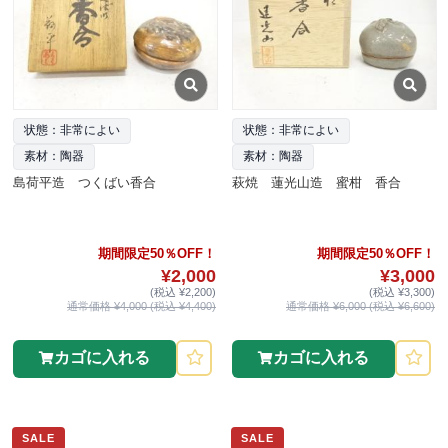
状態：非常によい
状態：非常によい
素材：陶器
素材：陶器
島荷平造 つくばい香合
萩焼 蓮光山造 蜜柑 香合
期間限定50％OFF！
期間限定50％OFF！
¥2,000
¥3,000
(税込 ¥2,200)
(税込 ¥3,300)
通常価格 ¥4,000 (税込 ¥4,400)
通常価格 ¥6,000 (税込 ¥6,600)
カゴに入れる
カゴに入れる
SALE
SALE