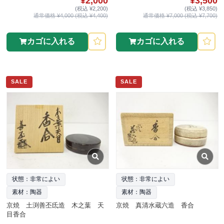
¥2,000
¥3,500
(税込 ¥2,200)
(税込 ¥3,850)
通常価格 ¥4,000 (税込 ¥4,400)
通常価格 ¥7,000 (税込 ¥7,700)
カゴに入れる
カゴに入れる
SALE
SALE
状態：非常によい
状態：非常によい
素材：陶器
素材：陶器
京焼 土渕善丕氐造 木之葉 天
京焼 真清水蔵六造 香合
目香合