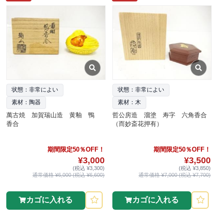
状態：非常によい
状態：非常によい
素材：陶器
素材：木
萬古焼 加賀瑞山造 黄釉 鴨
哲公房造 溜塗 寿字 六角香合
香合
（而妙斎花押有）
期間限定50％OFF！
期間限定50％OFF！
¥3,000
¥3,500
(税込 ¥3,300)
(税込 ¥3,850)
通常価格 ¥6,000 (税込 ¥6,600)
通常価格 ¥7,000 (税込 ¥7,700)
カゴに入れる
カゴに入れる