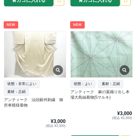
カゴに入れる
カゴに入れる
NEW
NEW
状態：非常によい
状態：よい
素材：正絹
アンティーク 麻の葉織り出し本
素材：正絹
場大島紬着物(5マルキ)
アンティーク 汕頭蘇州刺繍 御
所車模様着物
¥3,000
(税込 ¥3,300)
¥3,000
(税込 ¥3,300)