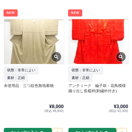
NEW
NEW
状態：非常によい
状態：非常によい
素材：正絹
素材：正絹
未使用品 三つ紋色無地着物
アンティーク 綸子鼓・花鳥模様
織り出し長襦袢(刺繍衿付き)
¥8,000
¥3,000
(税込 ¥8,800)
(税込 ¥3,300)