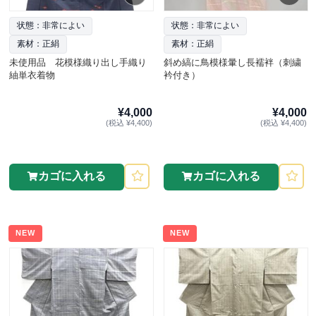
状態：非常によい
状態：非常によい
素材：正絹
素材：正絹
未使用品 花模様織り出し手織り
斜め縞に鳥模様暈し長襦袢（刺繍
紬単衣着物
衿付き）
¥4,000
¥4,000
(税込 ¥4,400)
(税込 ¥4,400)
カゴに入れる
カゴに入れる
NEW
NEW