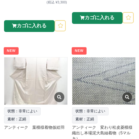
(税込 ¥3,300)
カゴに入れる
カゴに入れる
NEW
NEW
状態：非常によい
状態：非常によい
素材：正絹
素材：正絹
アンティーク 葉模様着物仮絵羽
アンティーク 変わり松皮菱模様
織出し本場泥大島紬着物（5マル
キ）