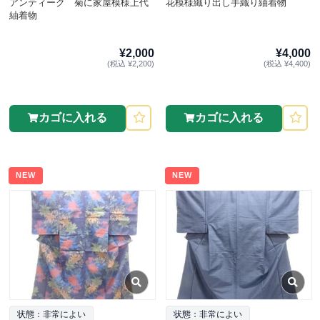
アンティーク 菊に家屋模様上代
花模様織り出し手織り紬着物
紬着物
¥2,000
¥4,000
(税込 ¥2,200)
(税込 ¥4,400)
カゴに入れる
カゴに入れる
NEW
NEW
状態：非常によい
状態：非常によい