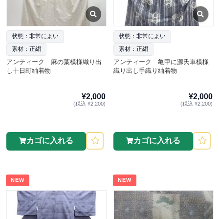
状態：非常によい
状態：非常によい
素材：正絹
素材：正絹
アンティーク 麻の葉模様織り出
アンティーク 亀甲に源氏車模様
し十日町紬着物
織り出し手織り紬着物
¥2,000
¥2,000
(税込 ¥2,200)
(税込 ¥2,200)
カゴに入れる
カゴに入れる
NEW
NEW