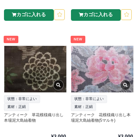
カゴに入れる
カゴに入れる
NEW
NEW
状態：非常によい
状態：非常によい
素材：正絹
素材：正絹
アンティーク 草花模様織り出し
アンティーク 花模様織り出し本
本場泥大島紬着物
場泥大島紬着物(5マルキ)
¥3,000
¥3,000