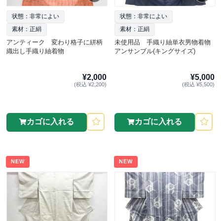
状態：非常によい
状態：非常によい
素材：正絹
素材：正絹
アンティーク 変わり格子に絣柄
未使用品 手織り紬単衣男物着物
織出し手織り紬着物
アンサンブル(キングサイズ)
¥2,000
¥5,000
(税込 ¥2,200)
(税込 ¥5,500)
カゴに入れる
カゴに入れる
NEW
NEW