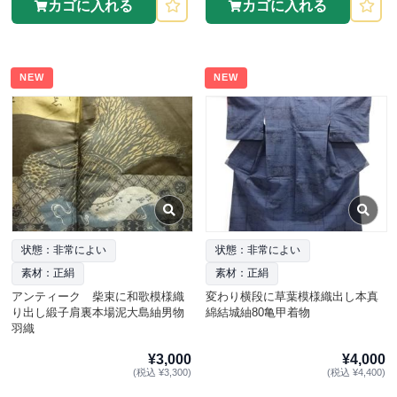
カゴに入れる
カゴに入れる
NEW
NEW
状態：非常によい
状態：非常によい
素材：正絹
素材：正絹
アンティーク 柴束に和歌模様織
変わり横段に草葉模様織出し本真
り出し緞子肩裏本場泥大島紬男物
綿結城紬80亀甲着物
羽織
¥3,000
¥4,000
(税込 ¥3,300)
(税込 ¥4,400)