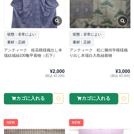
状態：非常によい
状態：非常によい
素材：正絹
素材：正絹
アンティーク 枝花模様織出し本
アンティーク 松に幾何学模様織
場結城紬100亀甲着物（石下）
り出し本場白大島紬着物
¥2,000
¥3,000
(税込 ¥2,200)
(税込 ¥3,300)
カゴに入れる
カゴに入れる
NEW
NEW