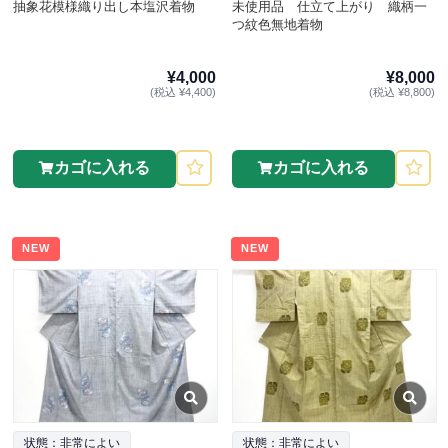
抽象花模様織り出し本塩沢着物
未使用品 仕立て上がり 織柄一
つ紋色無地着物
¥4,000
¥8,000
(税込 ¥4,400)
(税込 ¥8,800)
カゴに入れる
カゴに入れる
NEW
NEW
状態：非常によい
状態：非常によい