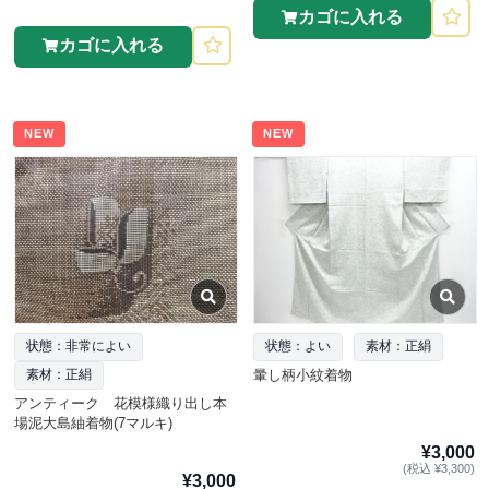
カゴに入れる
カゴに入れる
NEW
NEW
状態：非常によい
状態：よい
素材：正絹
暈し柄小紋着物
素材：正絹
アンティーク 花模様織り出し本
場泥大島紬着物(7マルキ)
¥3,000
(税込 ¥3,300)
¥3,000