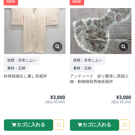
NEW
NEW
状態：非常によい
状態：非常によい
素材：正絹
素材：正絹
鈴模様織出し暈し長襦袢
アンティーク 絞り瓢箪に異国人
物・動物模様男物長襦袢
¥3,000
¥3,000
(税込 ¥3,300)
(税込 ¥3,300)
カゴに入れる
カゴに入れる