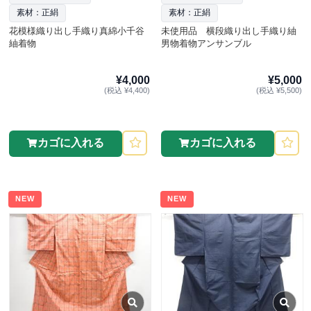
素材：正絹
素材：正絹
花模様織り出し手織り真綿小千谷
未使用品 横段織り出し手織り紬
紬着物
男物着物アンサンブル
¥4,000
¥5,000
(税込 ¥4,400)
(税込 ¥5,500)
カゴに入れる
カゴに入れる
NEW
NEW