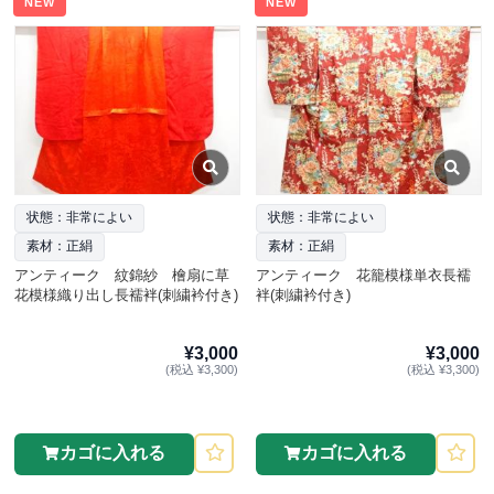
NEW
NEW
状態：非常によい
状態：非常によい
素材：正絹
素材：正絹
アンティーク 紋錦紗 檜扇に草
アンティーク 花籠模様単衣長襦
花模様織り出し長襦袢(刺繍衿付き)
袢(刺繍衿付き)
¥3,000
¥3,000
(税込 ¥3,300)
(税込 ¥3,300)
カゴに入れる
カゴに入れる