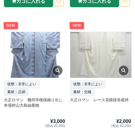
カゴに入れる
カゴに入れる
NEW
NEW
状態：非常によい
状態：非常によい
素材：正絹
素材：交織
大正ロマン 幾何学模様織り出し
大正ロマン レース花模様長襦袢
本場村山大島紬着物
¥3,000
¥2,000
(税込 ¥3,300)
(税込 ¥2,200)