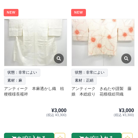
NEW
NEW
状態：非常によい
状態：非常によい
素材：麻
素材：正絹
アンティーク 本麻透かし織 桔
アンティーク きぬたや謹製 藤
梗模様長襦袢
娘 本総絞り 花模様絵羽織
¥3,000
¥3,000
(税込 ¥3,300)
(税込 ¥3,300)