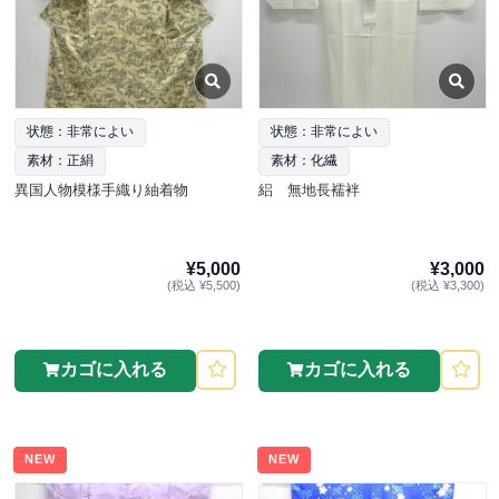
状態：非常によい
状態：非常によい
素材：正絹
素材：化繊
異国人物模様手織り紬着物
絽 無地長襦袢
¥5,000
¥3,000
(税込 ¥5,500)
(税込 ¥3,300)
カゴに入れる
カゴに入れる
NEW
NEW