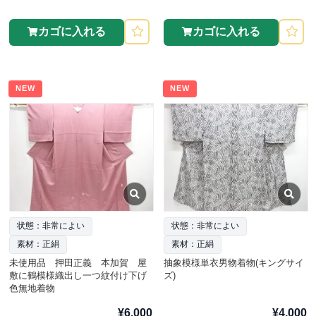
カゴに入れる
カゴに入れる
NEW
NEW
状態：非常によい
状態：非常によい
素材：正絹
素材：正絹
未使用品 押田正義 本加賀 屋
抽象模様単衣男物着物(キングサイ
敷に鶴模様織出し一つ紋付け下げ
ズ)
色無地着物
¥6,000
¥4,000