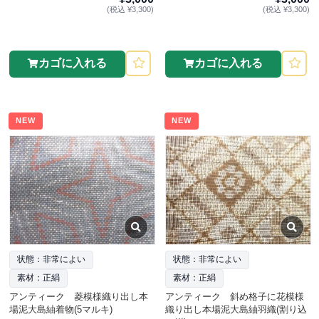
(税込 ¥3,300)
(税込 ¥3,300)
カゴに入れる
カゴに入れる
NEW
NEW
状態：非常によい
状態：非常によい
素材：正絹
素材：正絹
アンティーク 菱模様織り出し本
アンティーク 斜め格子に花模様
場泥大島紬着物(5マルキ)
織り出し本場泥大島紬羽織(割り込