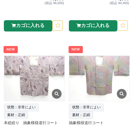
(税込 ¥6,600)
(税込 ¥4,400)
カゴに入れる
カゴに入れる
NEW
NEW
状態：非常によい
状態：非常によい
素材：正絹
素材：正絹
本総絞り 抽象模様道行コート
抽象模様道行コート