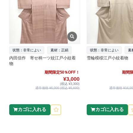
状態：非常によい
素材：正絹
状態：非常によい
素
内田信作 寄せ柄一ツ紋江戸小紋着
雪輪模様江戸小紋着物
物
期間限定50％OFF！
期間限
¥3,000
(税込 ¥3,300)
通常価格 ¥6,000 (税込 ¥6,600)
通常価格 ¥16,000
カゴに入れる
カゴに入れる