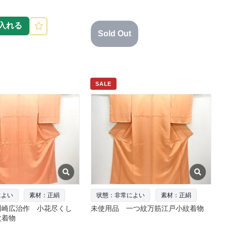
入れる
Sold Out
SALE
によい
素材：正絹
状態：非常によい
素材：正絹
川崎広治作 小花尽くし
未使用品 一つ紋万筋江戸小紋着物
紋着物