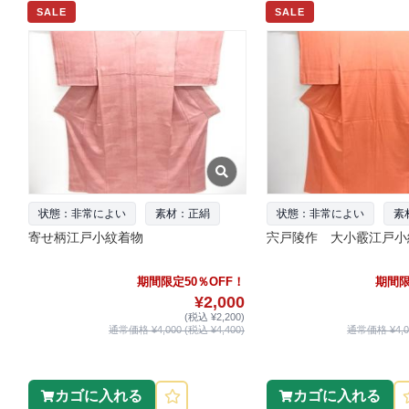
SALE
SALE
状態：非常によい
素材：正絹
状態：非常によい
素
寄せ柄江戸小紋着物
宍戸陵作 大小霰江戸小
期間限定50％OFF！
期間限
¥2,000
(税込 ¥2,200)
通常価格 ¥4,000 (税込 ¥4,400)
通常価格 ¥4,00
カゴに入れる
カゴに入れる