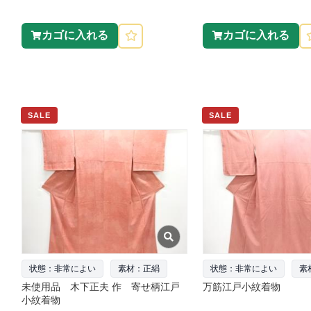
カゴに入れる
カゴに入れる
SALE
SALE
状態：非常によい
素材：正絹
状態：非常によい
素
未使用品 木下正夫 作 寄せ柄江戸
万筋江戸小紋着物
小紋着物