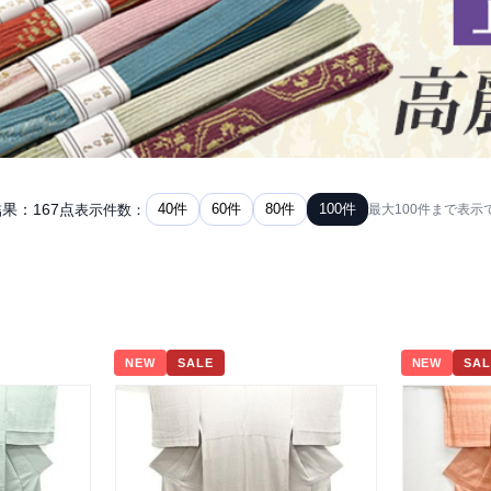
果：167点
40件
60件
80件
100件
表示件数：
最大100件まで表示
NEW
SALE
NEW
SAL