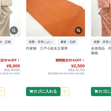
材：正絹
状態：非常によい
素材：正絹
状態：非常
作家物 江戸小紋名古屋帯
未使用品 
着物
定50％OFF！
期間限定50％OFF！
¥8,000
¥2,500
(税込 ¥8,800)
(税込 ¥2,750)
 (税込 ¥17,600)
通常価格 ¥5,000 (税込 ¥5,500)
カゴに入れる
カゴに