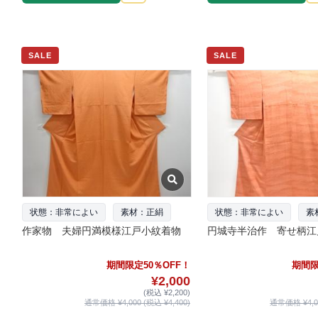
SALE
SALE
状態：非常によい
素材：正絹
状態：非常によい
素
作家物 夫婦円満模様江戸小紋着物
円城寺半治作 寄せ柄江
期間限定50％OFF！
期間限
¥2,000
(税込 ¥2,200)
通常価格 ¥4,000 (税込 ¥4,400)
通常価格 ¥4,00