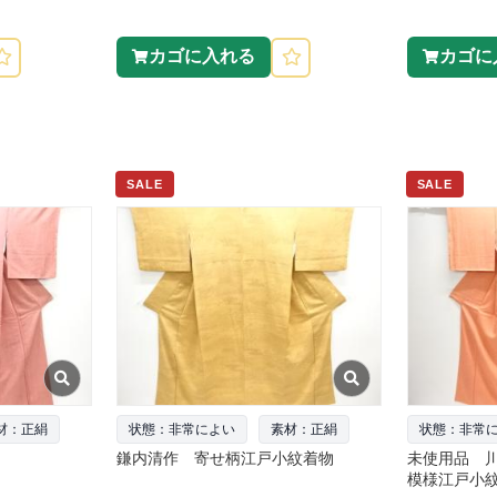
カゴに入れる
カゴに
SALE
SALE
材：正絹
状態：非常によい
素材：正絹
状態：非常
鎌内清作 寄せ柄江戸小紋着物
未使用品 
模様江戸小