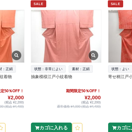
SALE
SALE
材：正絹
状態：非常によい
素材：正絹
状態：よい
紋着物
抽象模様江戸小紋着物
寄せ柄江戸
定50％OFF！
期間限定50％OFF！
¥2,000
¥2,000
(税込 ¥2,200)
(税込 ¥2,200)
0 (税込 ¥4,400)
通常価格 ¥4,000 (税込 ¥4,400)
カゴに入れる
カゴに