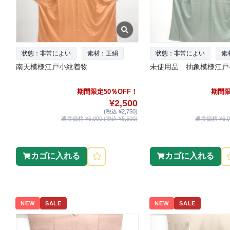
状態：非常によい
素材：正絹
状態：非常によい
素
南天模様江戸小紋着物
未使用品 抽象模様江戸
期間限定50％OFF！
期間限
¥2,500
(税込 ¥2,750)
通常価格 ¥5,000 (税込 ¥5,500)
通常価格 ¥6,00
カゴに入れる
カゴに入れる
NEW
SALE
NEW
SALE