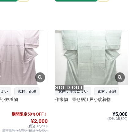
SOLD OUT
によい
素材：正絹
状態：非常によい
素材：正絹
戸小紋着物
作家物 寄せ柄江戸小紋着物
¥5,000
期間限定50％OFF！
(税込 ¥5,500)
¥2,000
(税込 ¥2,200)
通常価格 ¥4,000 (税込 ¥4,400)