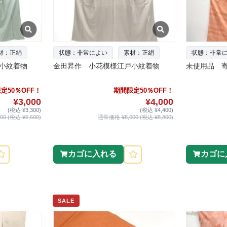
材：正絹
状態：非常によい
素材：正絹
状態：非常
小紋着物
金田昇作 小花模様江戸小紋着物
未使用品 
定50％OFF！
期間限定50％OFF！
¥3,000
¥4,000
(税込 ¥3,300)
(税込 ¥4,400)
0 (税込 ¥6,600)
通常価格 ¥8,000 (税込 ¥8,800)
カゴに入れる
カゴに
SALE