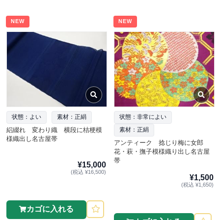
NEW
NEW
状態：よい
素材：正絹
状態：非常によい
絽綴れ 変わり織 横段に桔梗模
素材：正絹
様織出し名古屋帯
アンティーク 捻じり梅に女郎
花・萩・撫子模様織り出し名古屋
帯
¥15,000
(税込 ¥16,500)
¥1,500
(税込 ¥1,650)
カゴに入れる