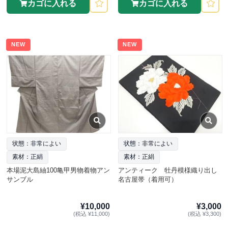
カゴに入れる
カゴに入れる
NEW
NEW
状態：非常によい
状態：非常によい
素材：正絹
素材：正絹
本場泥大島紬100亀甲男物着物アン
アンティーク 牡丹模様織り出し
サンブル
名古屋帯（着用可）
¥10,000
¥3,000
(税込 ¥11,000)
(税込 ¥3,300)