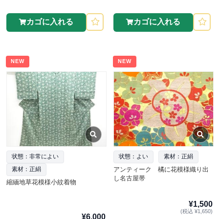
カゴに入れる
カゴに入れる
NEW
NEW
状態：非常によい
状態：よい
素材：正絹
アンティーク 橘に花模様織り出
素材：正絹
し名古屋帯
縮緬地草花模様小紋着物
¥1,500
(税込 ¥1,650)
¥6,000