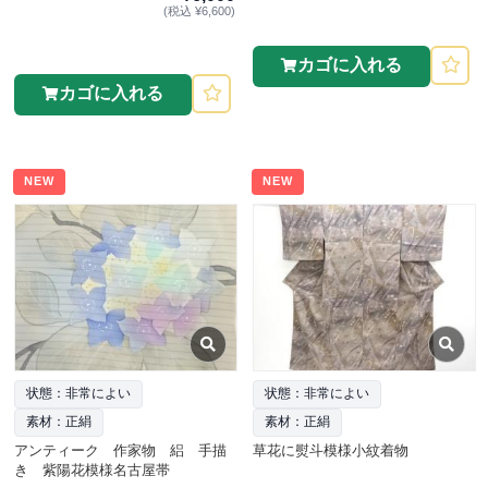
(税込 ¥6,600)
カゴに入れる
カゴに入れる
NEW
NEW
状態：非常によい
状態：非常によい
素材：正絹
素材：正絹
アンティーク 作家物 絽 手描
草花に熨斗模様小紋着物
き 紫陽花模様名古屋帯