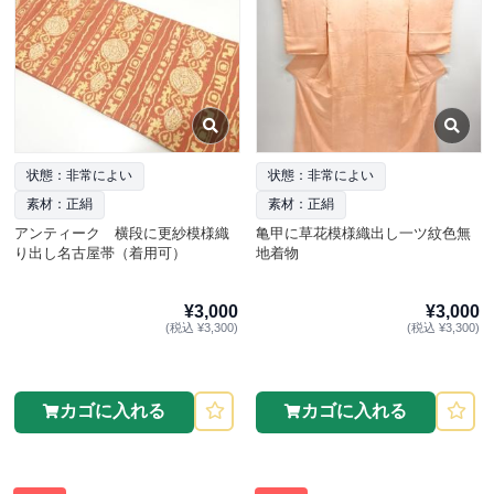
状態：非常によい
状態：非常によい
素材：正絹
素材：正絹
アンティーク 横段に更紗模様織
亀甲に草花模様織出し一ツ紋色無
り出し名古屋帯（着用可）
地着物
¥3,000
¥3,000
(税込 ¥3,300)
(税込 ¥3,300)
カゴに入れる
カゴに入れる