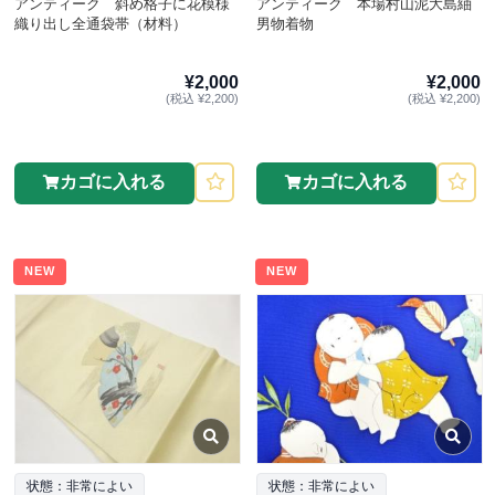
アンティーク 斜め格子に花模様
アンティーク 本場村山泥大島紬
織り出し全通袋帯（材料）
男物着物
¥2,000
¥2,000
(税込 ¥2,200)
(税込 ¥2,200)
カゴに入れる
カゴに入れる
NEW
NEW
状態：非常によい
状態：非常によい