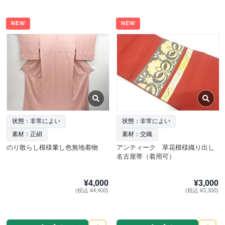
NEW
NEW
状態：非常によい
状態：非常によい
素材：正絹
素材：交織
のり散らし模様暈し色無地着物
アンティーク 草花模様織り出し
名古屋帯（着用可）
¥4,000
¥3,000
(税込 ¥4,400)
(税込 ¥3,300)