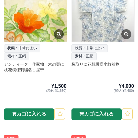
状態：非常によい
状態：非常によい
素材：正絹
素材：正絹
アンティーク 作家物 木の実に
裂取りに花籠模様小紋着物
枝花模様刺繍名古屋帯
¥1,500
¥4,000
(税込 ¥1,650)
(税込 ¥4,400)
カゴに入れる
カゴに入れる