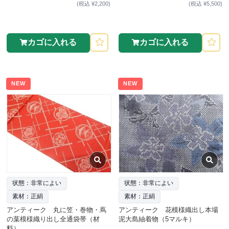
(税込 ¥2,200)
(税込 ¥5,500)
カゴに入れる
カゴに入れる
NEW
NEW
状態：非常によい
状態：非常によい
素材：正絹
素材：正絹
アンティーク 丸に笠・巻物・蔦
アンティーク 花模様織出し本場
の葉模様織り出し全通袋帯（材
泥大島紬着物（5マルキ）
料）