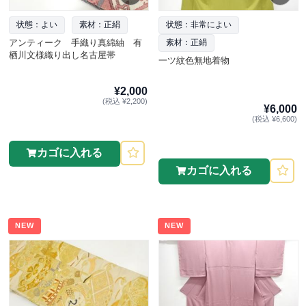
状態：よい
素材：正絹
状態：非常によい
アンティーク 手織り真綿紬 有
素材：正絹
栖川文様織り出し名古屋帯
一ツ紋色無地着物
¥2,000
(税込 ¥2,200)
¥6,000
(税込 ¥6,600)
カゴに入れる
カゴに入れる
NEW
NEW