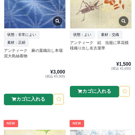
状態：非常によい
状態：よい
素材：交織
アンティーク 絽 虫籠に草花模
素材：正絹
様織り出し名古屋帯
アンティーク 麻の葉織出し本場
泥大島紬着物
¥1,500
(税込 ¥1,650)
¥3,000
(税込 ¥3,300)
カゴに入れる
カゴに入れる
NEW
NEW