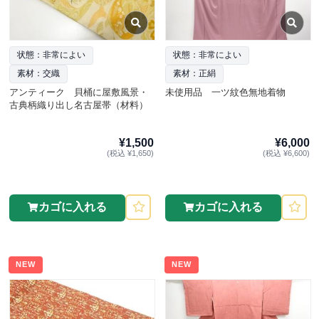
状態：非常によい
状態：非常によい
素材：交織
素材：正絹
アンティーク 貝桶に屋敷風景・
未使用品 一ツ紋色無地着物
古典柄織り出し名古屋帯（材料）
¥1,500
¥6,000
(税込 ¥1,650)
(税込 ¥6,600)
カゴに入れる
カゴに入れる
NEW
NEW