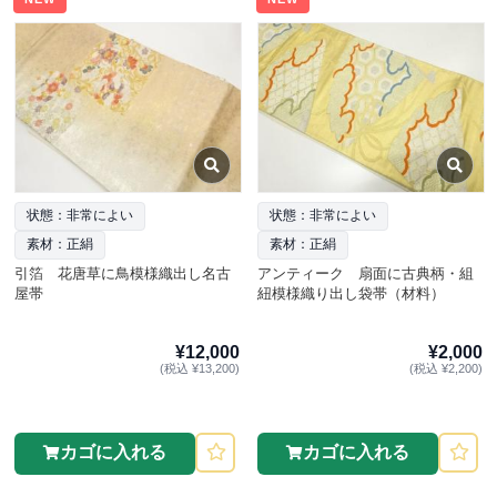
状態：非常によい
状態：非常によい
素材：正絹
素材：正絹
引箔 花唐草に鳥模様織出し名古
アンティーク 扇面に古典柄・組
屋帯
紐模様織り出し袋帯（材料）
¥12,000
¥2,000
(税込 ¥13,200)
(税込 ¥2,200)
カゴに入れる
カゴに入れる