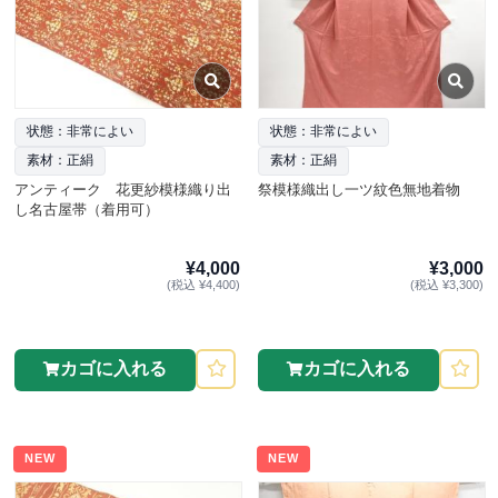
状態：非常によい
状態：非常によい
素材：正絹
素材：正絹
アンティーク 花更紗模様織り出
祭模様織出し一ツ紋色無地着物
し名古屋帯（着用可）
¥4,000
¥3,000
(税込 ¥4,400)
(税込 ¥3,300)
カゴに入れる
カゴに入れる
NEW
NEW