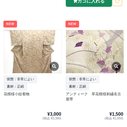
カゴに入れる
NEW
NEW
状態：非常によい
状態：非常によい
素材：正絹
素材：正絹
花模様小紋着物
アンティーク 草花模様刺繍名古
屋帯
¥3,000
¥1,500
(税込 ¥3,300)
(税込 ¥1,650)