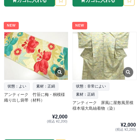
カゴに入れる
カゴに入れる
NEW
NEW
状態：よい
素材：正絹
状態：非常によい
アンティーク 竹笹に梅・桐模様
素材：正絹
織り出し袋帯（材料）
アンティーク 屏風に屋敷風景模
様本場大島紬着物（染）
¥2,000
(税込 ¥2,200)
¥2,000
(税込 ¥2,200)