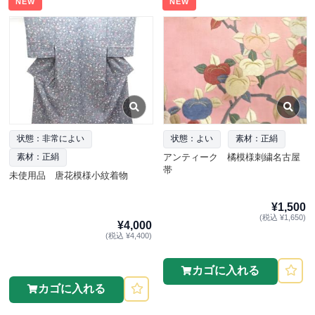
NEW
NEW
状態：非常によい
状態：よい
素材：正絹
アンティーク 橘模様刺繍名古屋
素材：正絹
帯
未使用品 唐花模様小紋着物
¥1,500
(税込 ¥1,650)
¥4,000
(税込 ¥4,400)
カゴに入れる
カゴに入れる