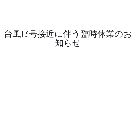
台風13号接近に伴う臨時休業のお
知らせ
台風13号の接近に伴い
8月7日(金)
を臨時休業とさせていただきます。
ご利用のお客様には大変ご迷惑とご不便をお掛け致しますが、何卒ご理
解のほど宜しくお願い致します。