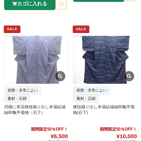
カゴに入れる
SALE
SALE
状態：非常によい
状態：非常によい
素材：正絹
素材：正絹
貝桶に草花模様織り出し本場結城
横段織り出し本場結城紬80亀甲着
紬80亀甲着物（石下）
物(石下)
期間限定50％OFF！
期間限定50％OFF！
¥6,500
¥10,000