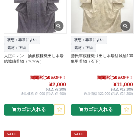
状態：非常によい
状態：非常によい
素材：正絹
素材：正絹
大正ロマン 抽象模様織出し本場
源氏車模様織り出し本場結城紬100
結城紬着物（ちぢみ）
亀甲着物（石下）
期間限定50％OFF！
期間限定50％OFF！
¥2,000
¥11,000
(税込 ¥2,200)
(税込 ¥12,100)
通常価格 ¥4,000 (税込 ¥4,400)
通常価格 ¥22,000 (税込 ¥24,200)
カゴに入れる
カゴに入れる
SALE
SALE