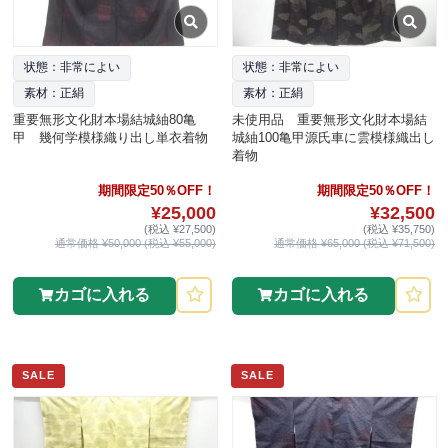
状態：非常によい
状態：非常によい
素材：正絹
素材：正絹
重要無形文化財本場結城紬80亀
未使用品 重要無形文化財本場結
甲 幾何学模様織り出し単衣着物
城紬100亀甲源氏車に雲模様織出し
着物
期間限定50％OFF！
期間限定50％OFF！
¥25,000
¥32,500
(税込 ¥27,500)
(税込 ¥35,750)
通常価格 ¥50,000 (税込 ¥55,000)
通常価格 ¥65,000 (税込 ¥71,500)
カゴに入れる
カゴに入れる
SALE
SALE