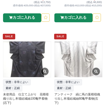
(税込 ¥13,750)
(税込 ¥6,600)
通常価格 ¥25,000 (税込 ¥27,500)
通常価格 ¥12,000 (税込 ¥13,200)
カゴに入れる
カゴに入れる
SALE
SALE
状態：非常によい
状態：非常によい
素材：正絹
素材：正絹
未使用品 仕立て上がり 花模様
アンティーク 縞に蔦の葉模様織
織り出し本場結城紬100亀甲着物
り出し本場結城紬80亀甲着物(石
(石下)
下)