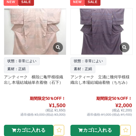
NEW
SALE
NEW
SALE
状態：非常によい
状態：非常によい
素材：正絹
素材：正絹
アンティーク 横段に亀甲模様織
アンティーク 立涌に幾何学模様
出し本場結城紬単衣着物（石下）
織出し本場結城紬着物（ちぢみ）
期間限定50％OFF！
期間限定50％OFF！
¥1,500
¥2,000
(税込 ¥1,650)
(税込 ¥2,200)
通常価格 ¥3,000 (税込 ¥3,300)
通常価格 ¥4,000 (税込 ¥4,400)
カゴに入れる
カゴに入れる