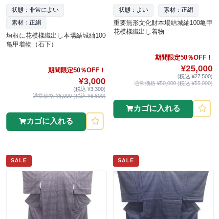
状態：非常によい
状態：よい
素材：正絹
重要無形文化財本場結城紬100亀甲
素材：正絹
花模様織出し着物
垣根に花模様織出し本場結城紬100
亀甲着物（石下）
期間限定50％OFF！
¥25,000
期間限定50％OFF！
(税込 ¥27,500)
¥3,000
通常価格 ¥50,000 (税込 ¥55,000)
(税込 ¥3,300)
通常価格 ¥6,000 (税込 ¥6,600)
カゴに入れる
カゴに入れる
SALE
SALE