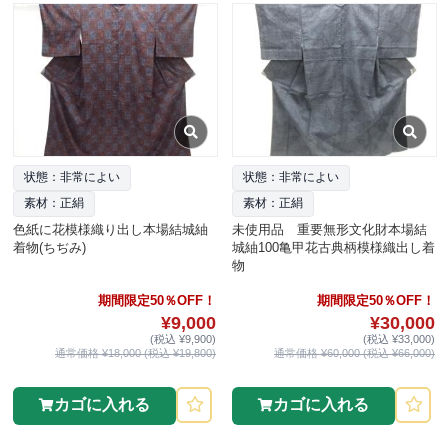
状態：非常によい
状態：非常によい
素材：正絹
素材：正絹
色紙に花模様織り出し本場結城紬
未使用品 重要無形文化財本場結
着物(ちぢみ)
城紬100亀甲花古典柄模様織出し着
物
期間限定50％OFF！
期間限定50％OFF！
¥9,000
¥30,000
(税込 ¥9,900)
(税込 ¥33,000)
通常価格 ¥18,000 (税込 ¥19,800)
通常価格 ¥60,000 (税込 ¥66,000)
カゴに入れる
カゴに入れる