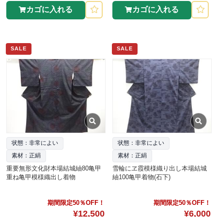
カゴに入れる
カゴに入れる
SALE
SALE
状態：非常によい
状態：非常によい
素材：正絹
素材：正絹
重要無形文化財本場結城紬80亀甲
雪輪にヱ霞模様織り出し本場結城
重ね亀甲模様織出し着物
紬100亀甲着物(石下)
期間限定50％OFF！
期間限定50％OFF！
¥12,500
¥6,000