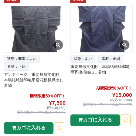
状態：非常によい
状態：よい
素材：正絹
重要無形文化財 本場結城紬80亀
素材：正絹
甲瓦模様織出し着物
アンティーク 重要無形文化財
本場結城紬80亀甲唐花模様織出し
着物
期間限定50％OFF！
¥15,000
期間限定50％OFF！
(税込 ¥16,500)
¥7,500
通常価格 ¥30,000 (税込 ¥33,000)
(税込 ¥8,250)
通常価格 ¥15,000 (税込 ¥16,500)
カゴに入れる
カゴに入れる