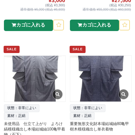
¥3,000
¥27,500
(税込 ¥3,300)
(税込 ¥30,250)
通常価格 ¥6,000 (税込 ¥6,600)
通常価格 ¥55,000 (税込 ¥60,500)
カゴに入れる
カゴに入れる
SALE
SALE
状態：非常によい
状態：非常によい
素材：正絹
素材：正絹
未使用品 仕立て上がり よろけ
重要無形文化財本場結城紬80亀甲
縞模様織出し本場結城紬100亀甲着
樹木模様織出し単衣着物
物（石下）