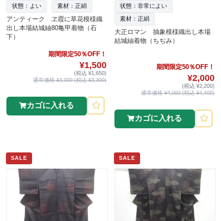
状態：よい
素材：正絹
状態：非常によい
アンティーク ヱ霞に草花模様織
素材：正絹
出し本場結城紬80亀甲着物（石
大正ロマン 抽象模様織出し本場
下）
結城紬着物（ちぢみ）
期間限定50％OFF！
¥1,500
期間限定50％OFF！
(税込 ¥1,650)
¥2,000
通常価格 ¥3,000 (税込 ¥3,300)
(税込 ¥2,200)
通常価格 ¥4,000 (税込 ¥4,400)
カゴに入れる
カゴに入れる
SALE
SALE