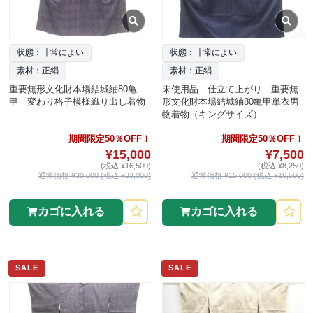
状態：非常によい
状態：非常によい
素材：正絹
素材：正絹
重要無形文化財本場結城紬80亀
未使用品 仕立て上がり 重要無
甲 変わり格子模様織り出し着物
形文化財本場結城紬80亀甲単衣男
物着物（キングサイズ）
期間限定50％OFF！
期間限定50％OFF！
¥15,000
¥7,500
(税込 ¥16,500)
(税込 ¥8,250)
通常価格 ¥30,000 (税込 ¥33,000)
通常価格 ¥15,000 (税込 ¥16,500)
カゴに入れる
カゴに入れる
SALE
SALE