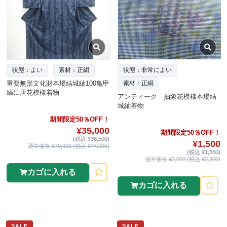
状態：よい
素材：正絹
状態：非常によい
重要無形文化財本場結城紬100亀甲
素材：正絹
縞に唐花模様着物
アンティーク 抽象花模様本場結
城紬着物
期間限定50％OFF！
¥35,000
期間限定50％OFF！
(税込 ¥38,500)
¥1,500
通常価格 ¥70,000 (税込 ¥77,000)
(税込 ¥1,650)
通常価格 ¥3,000 (税込 ¥3,300)
カゴに入れる
カゴに入れる
SALE
SALE