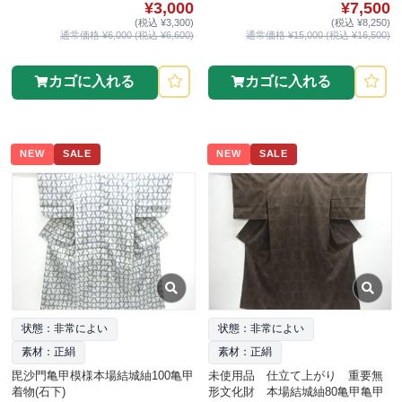
¥3,000
¥7,500
(税込 ¥3,300)
(税込 ¥8,250)
通常価格 ¥6,000 (税込 ¥6,600)
通常価格 ¥15,000 (税込 ¥16,500)
カゴに入れる
カゴに入れる
NEW
SALE
NEW
SALE
状態：非常によい
状態：非常によい
素材：正絹
素材：正絹
毘沙門亀甲模様本場結城紬100亀甲
未使用品 仕立て上がり 重要無
着物(石下)
形文化財 本場結城紬80亀甲亀甲