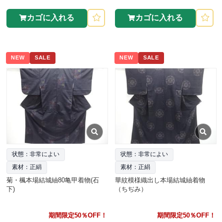
カゴに入れる
カゴに入れる
NEW
SALE
NEW
SALE
状態：非常によい
状態：非常によい
素材：正絹
素材：正絹
菊・楓本場結城紬80亀甲着物(石
華紋模様織出し本場結城紬着物
下)
（ちぢみ）
期間限定50％OFF！
期間限定50％OFF！