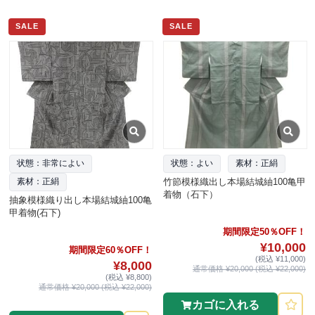
SALE
SALE
状態：非常によい
状態：よい
素材：正絹
竹節模様織出し本場結城紬100亀甲
素材：正絹
着物（石下）
抽象模様織り出し本場結城紬100亀
甲着物(石下)
期間限定50％OFF！
¥10,000
期間限定60％OFF！
(税込 ¥11,000)
¥8,000
通常価格 ¥20,000 (税込 ¥22,000)
(税込 ¥8,800)
通常価格 ¥20,000 (税込 ¥22,000)
カゴに入れる