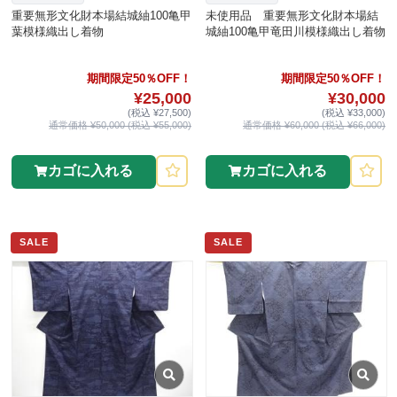
重要無形文化財本場結城紬100亀甲
未使用品 重要無形文化財本場結
葉模様織出し着物
城紬100亀甲竜田川模様織出し着物
期間限定50％OFF！
期間限定50％OFF！
¥25,000
¥30,000
(税込 ¥27,500)
(税込 ¥33,000)
通常価格 ¥50,000 (税込 ¥55,000)
通常価格 ¥60,000 (税込 ¥66,000)
カゴに入れる
カゴに入れる
SALE
SALE