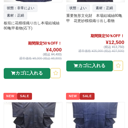
状態：非常によい
状態：よい
素材：正絹
重要無形文化財 本場結城紬80亀
素材：正絹
甲 花更紗模様織り出し着物
板垣に花模様織り出し本場結城紬
80亀甲着物(石下)
期間限定50％OFF！
¥12,500
期間限定50％OFF！
(税込 ¥13,750)
¥4,000
通常価格 ¥25,000 (税込 ¥27,500)
(税込 ¥4,400)
通常価格 ¥8,000 (税込 ¥8,800)
カゴに入れる
カゴに入れる
NEW
SALE
NEW
SALE