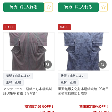
カゴに入れる
カゴに入れる
SALE
SALE
状態：非常によい
状態：非常によい
素材：正絹
素材：正絹
アンティーク 縞織出し本場結城
重要無形文化財本場結城紬100亀甲
紬80亀甲着物（ちぢみ）
葡萄模様織出し着物
期間限定50％OFF！
期間限定50％OFF！