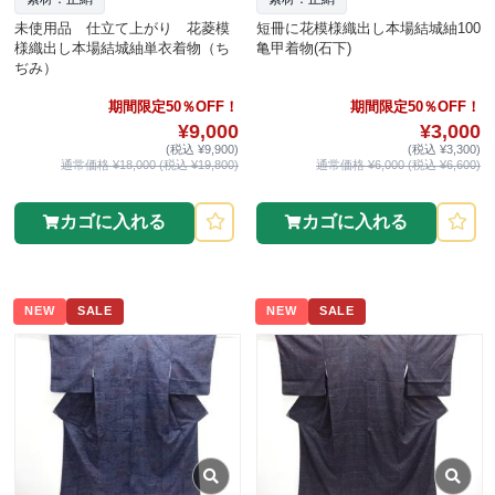
未使用品 仕立て上がり 花菱模
短冊に花模様織出し本場結城紬100
様織出し本場結城紬単衣着物（ち
亀甲着物(石下)
ぢみ）
期間限定50％OFF！
期間限定50％OFF！
¥9,000
¥3,000
(税込 ¥9,900)
(税込 ¥3,300)
通常価格 ¥18,000 (税込 ¥19,800)
通常価格 ¥6,000 (税込 ¥6,600)
カゴに入れる
カゴに入れる
NEW
SALE
NEW
SALE