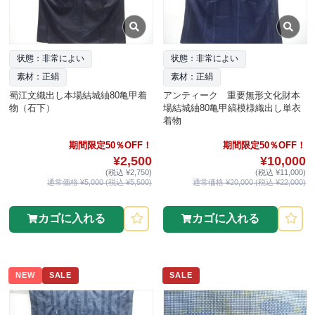
状態：非常によい
状態：非常によい
素材：正絹
素材：正絹
蜀江文織出し本場結城紬80亀甲着
アンティーク 重要無形文化財本
物（石下）
場結城紬80亀甲縞模様織出し単衣
着物
期間限定50％OFF！
期間限定50％OFF！
¥2,500
¥10,000
(税込 ¥2,750)
(税込 ¥11,000)
通常価格 ¥5,000 (税込 ¥5,500)
通常価格 ¥20,000 (税込 ¥22,000)
カゴに入れる
カゴに入れる
NEW
SALE
SALE