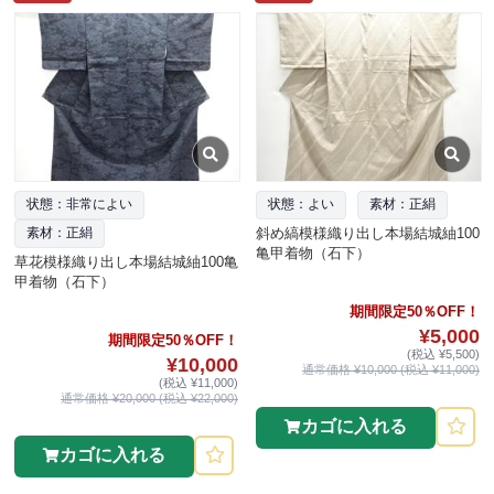
状態：非常によい
状態：よい
素材：正絹
斜め縞模様織り出し本場結城紬100
素材：正絹
亀甲着物（石下）
草花模様織り出し本場結城紬100亀
甲着物（石下）
期間限定50％OFF！
¥5,000
期間限定50％OFF！
(税込 ¥5,500)
¥10,000
通常価格 ¥10,000 (税込 ¥11,000)
(税込 ¥11,000)
通常価格 ¥20,000 (税込 ¥22,000)
カゴに入れる
カゴに入れる