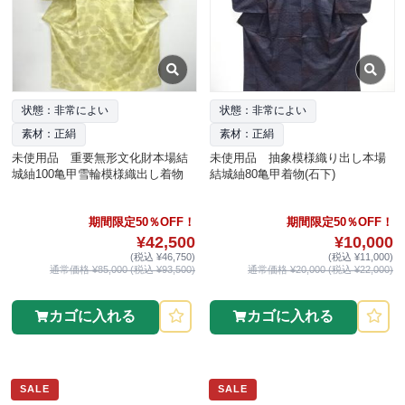
状態：非常によい
状態：非常によい
素材：正絹
素材：正絹
未使用品 重要無形文化財本場結
未使用品 抽象模様織り出し本場
城紬100亀甲雪輪模様織出し着物
結城紬80亀甲着物(石下)
期間限定50％OFF！
期間限定50％OFF！
¥42,500
¥10,000
(税込 ¥46,750)
(税込 ¥11,000)
通常価格 ¥85,000 (税込 ¥93,500)
通常価格 ¥20,000 (税込 ¥22,000)
カゴに入れる
カゴに入れる
SALE
SALE