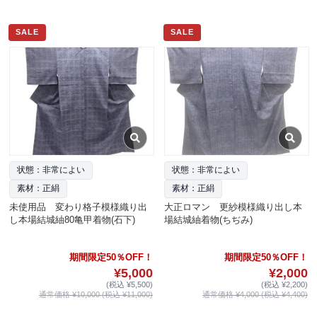
SALE
SALE
状態：非常によい
状態：非常によい
素材：正絹
素材：正絹
未使用品 変わり格子模様織り出
大正ロマン 更紗模様織り出し本
し本場結城紬80亀甲着物(石下)
場結城紬着物(ちぢみ)
期間限定50％OFF！
期間限定50％OFF！
¥5,000
¥2,000
(税込 ¥5,500)
(税込 ¥2,200)
通常価格 ¥10,000 (税込 ¥11,000)
通常価格 ¥4,000 (税込 ¥4,400)