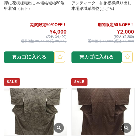
襷に花模様織出し本場結城紬80亀
アンティーク 抽象模様織り出し
甲着物（石下）
本場結城紬着物(ちぢみ)
期間限定50％OFF！
期間限定50％OFF！
¥4,000
¥2,000
(税込 ¥4,400)
(税込 ¥2,200)
通常価格 ¥8,000 (税込 ¥8,800)
通常価格 ¥4,000 (税込 ¥4,400)
カゴに入れる
カゴに入れる
SALE
SALE