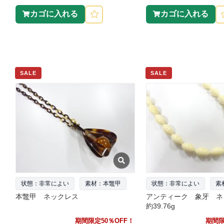
カゴに入れる
カゴに入れる
SALE
SALE
状態：非常によい
素材：本鼈甲
状態：非常によい
素
本鼈甲 ネックレス
アンティーク 象牙 
約39.76g
期間限定50％OFF！
期間限