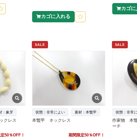
カゴに
カゴに入れる
SALE
SALE
材：象牙
状態：非常によい
素材：本鼈甲
状態：非常
ネックレス
本鼈甲 ネックレス
作家物 本
ーチ
定50％OFF！
期間限定50％OFF！