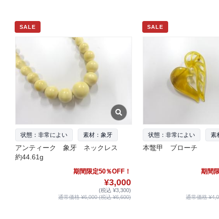
SALE
SALE
状態：非常によい
素材：象牙
状態：非常によい
素
アンティーク 象牙 ネックレス
本鼈甲 ブローチ
約44.61g
期間限定50％OFF！
期間限
¥3,000
(税込 ¥3,300)
通常価格 ¥6,000 (税込 ¥6,600)
通常価格 ¥4,00