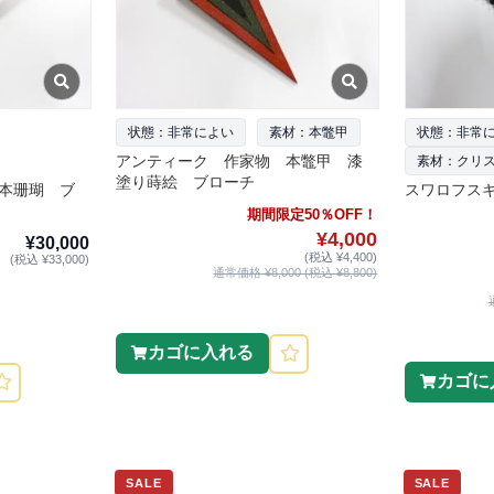
状態：非常によい
素材：本鼈甲
状態：非常
アンティーク 作家物 本鼈甲 漆
素材：クリ
塗り蒔絵 ブローチ
本珊瑚 ブ
スワロフス
期間限定50％OFF！
¥4,000
¥30,000
(税込 ¥4,400)
(税込 ¥33,000)
通常価格 ¥8,000 (税込 ¥8,800)
カゴに入れる
カゴに
SALE
SALE