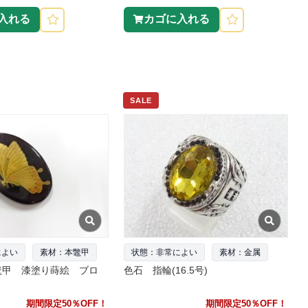
入れる
カゴに入れる
SALE
によい
素材：本鼈甲
状態：非常によい
素材：金属
鼈甲 漆塗り蒔絵 ブロ
色石 指輪(16.5号)
期間限定50％OFF！
期間限定50％OFF！