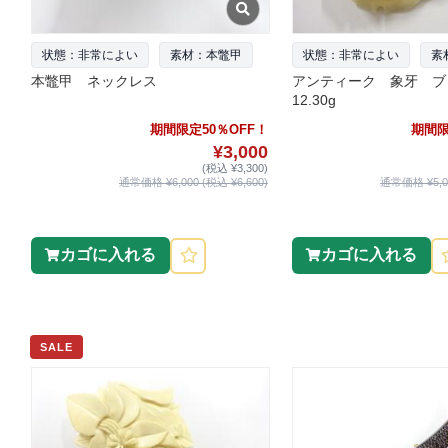
状態：非常によい
素材：本鼈甲
状態：非常によい
素
本鼈甲 ネックレス
アンティーク 象牙 ブ
12.30g
期間限定50％OFF！
期間限
¥3,000
(税込 ¥3,300)
通常価格 ¥6,000 (税込 ¥6,600)
通常価格 ¥5,00
カゴに入れる
カゴに入れる
SALE