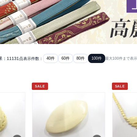
：11131点
40件
60件
80件
100件
表示件数：
最大100件まで表
SALE
SALE