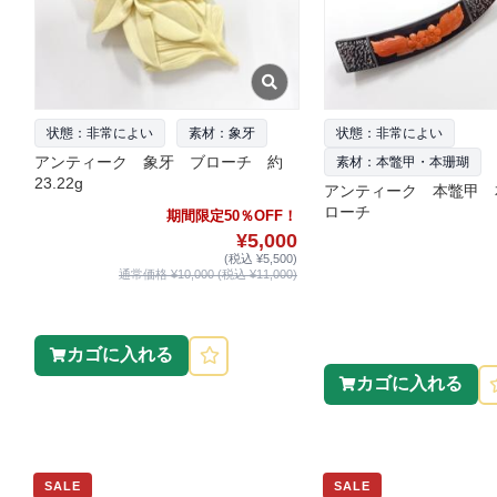
状態：非常によい
素材：象牙
状態：非常によい
アンティーク 象牙 ブローチ 約
素材：本鼈甲・本珊瑚
23.22g
アンティーク 本鼈甲 
ローチ
期間限定50％OFF！
¥5,000
(税込 ¥5,500)
通常価格 ¥10,000 (税込 ¥11,000)
カゴに入れる
カゴに入れる
SALE
SALE