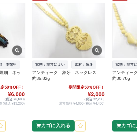
材：本鼈甲
状態：非常によい
素材：象牙
状態：非常
螺鈿 ネッ
アンティーク 象牙 ネックレス
アンティー
約35.82g
約30.70g
定50％OFF！
期間限定50％OFF！
¥6,000
¥2,000
(税込 ¥6,600)
(税込 ¥2,200)
 (税込 ¥13,200)
通常価格 ¥4,000 (税込 ¥4,400)
カゴに入れる
カゴに