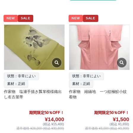
NEW
SALE
NEW
SALE
状態：非常によい
状態：非常によい
素材：正絹
素材：正絹
作家物 塩瀬手描き瓢箪模様織出
作家物 縮緬地 一つ紋極鮫小紋
し名古屋帯
着物
期間限定50％OFF！
期間限定50％OFF！
¥14,000
¥1,500
(税込 ¥15,400)
(税込 ¥1,650)
通常価格 ¥28,000 (税込 ¥30,800)
通常価格 ¥3,000 (税込 ¥3,300)