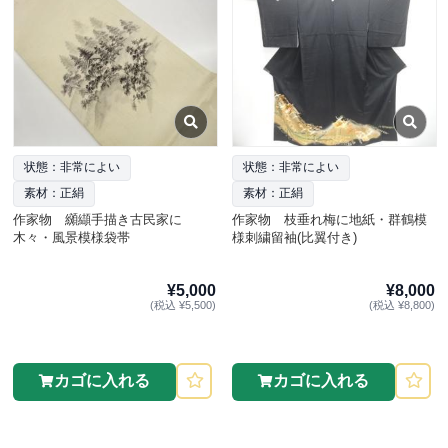
状態：非常によい
状態：非常によい
素材：正絹
素材：正絹
作家物 纐纈手描き古民家に
作家物 枝垂れ梅に地紙・群鶴模
木々・風景模様袋帯
様刺繍留袖(比翼付き)
¥5,000
¥8,000
(税込 ¥5,500)
(税込 ¥8,800)
カゴに入れる
カゴに入れる