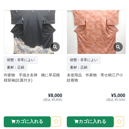
状態：非常によい
状態：非常によい
素材：正絹
素材：正絹
作家物 手描き友禅 橋に草花模
未使用品 作家物 寄せ柄江戸小
様留袖(比翼付き)
紋着物
¥8,000
¥5,000
(税込 ¥8,800)
(税込 ¥5,500)
カゴに入れる
カゴに入れる