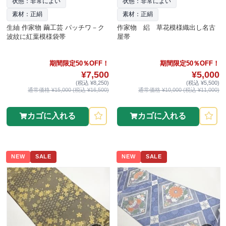
状態：非常によい
状態：非常によい
素材：正絹
素材：正絹
生紬 作家物 繭工芸 パッチワ－ク
作家物 絽 草花模様織出し名古
波紋に紅葉模様袋帯
屋帯
期間限定50％OFF！
期間限定50％OFF！
¥7,500
¥5,000
(税込 ¥8,250)
(税込 ¥5,500)
通常価格 ¥15,000 (税込 ¥16,500)
通常価格 ¥10,000 (税込 ¥11,000)
カゴに入れる
カゴに入れる
NEW
SALE
NEW
SALE