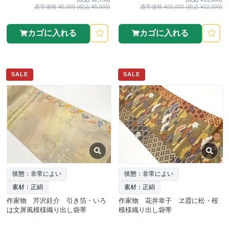
通常価格 ¥5,000 (税込 ¥5,500)
通常価格 ¥20,000 (税込 ¥22,000)
カゴに入れる
カゴに入れる
SALE
SALE
状態：非常によい
状態：非常によい
素材：正絹
素材：正絹
作家物 芹沢銈介 引き箔・いろ
作家物 花井幸子 ヱ霞に松・桜
は文屏風模様織り出し袋帯
模様織り出し袋帯