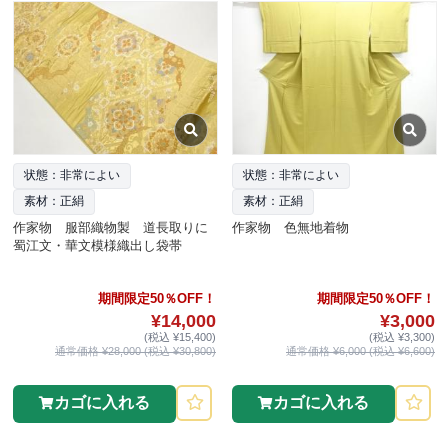
状態：非常によい
状態：非常によい
素材：正絹
素材：正絹
作家物 服部織物製 道長取りに
作家物 色無地着物
蜀江文・華文模様織出し袋帯
期間限定50％OFF！
期間限定50％OFF！
¥14,000
¥3,000
(税込 ¥15,400)
(税込 ¥3,300)
通常価格 ¥28,000 (税込 ¥30,800)
通常価格 ¥6,000 (税込 ¥6,600)
カゴに入れる
カゴに入れる