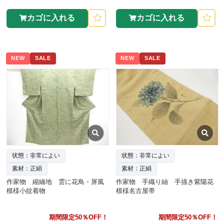
カゴに入れる
カゴに入れる
NEW
SALE
NEW
SALE
状態：非常によい
状態：非常によい
素材：正絹
素材：正絹
作家物 縮緬地 雲に花鳥・屏風
作家物 手織り紬 手描き紫陽花
模様小紋着物
模様名古屋帯
期間限定50％OFF！
期間限定50％OFF！