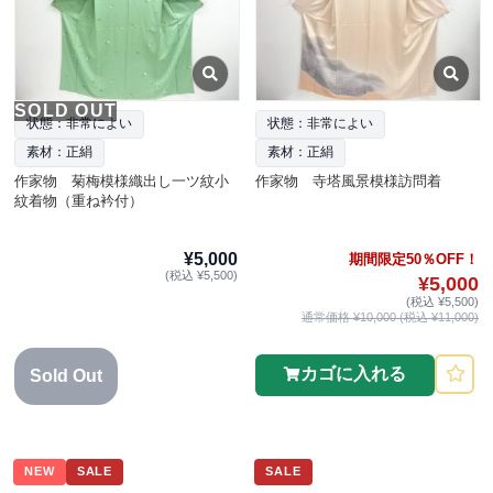
SOLD OUT
状態：非常によい
状態：非常によい
素材：正絹
素材：正絹
作家物 菊梅模様織出し一ツ紋小
作家物 寺塔風景模様訪問着
紋着物（重ね衿付）
¥5,000
期間限定50％OFF！
(税込 ¥5,500)
¥5,000
(税込 ¥5,500)
通常価格 ¥10,000 (税込 ¥11,000)
カゴに入れる
Sold Out
NEW
SALE
SALE