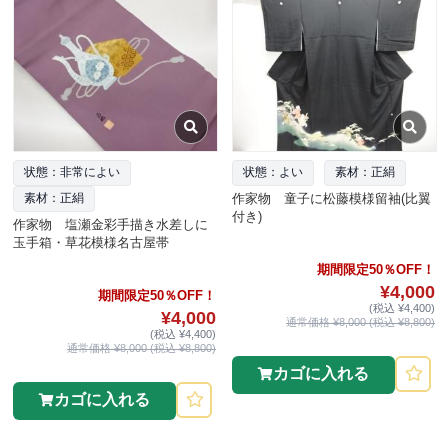
状態：非常によい
状態：よい
素材：正絹
作家物 童子に松藤模様留袖(比翼
素材：正絹
付き)
作家物 塩瀬金彩手描き水差しに
玉手箱・草花模様名古屋帯
期間限定50％OFF！
¥4,000
期間限定50％OFF！
(税込 ¥4,400)
¥4,000
通常価格 ¥8,000 (税込 ¥8,800)
(税込 ¥4,400)
通常価格 ¥8,000 (税込 ¥8,800)
カゴに入れる
カゴに入れる