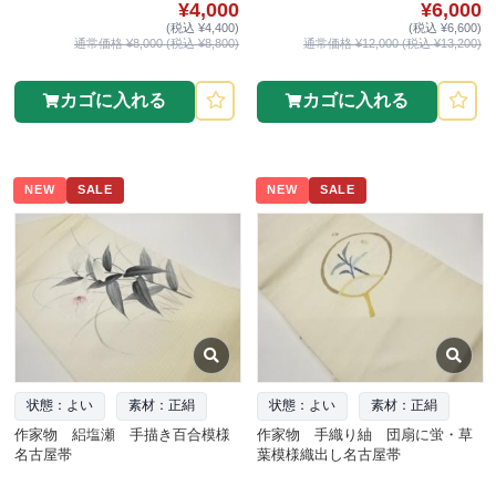
¥4,000
¥6,000
(税込 ¥4,400)
(税込 ¥6,600)
通常価格 ¥8,000 (税込 ¥8,800)
通常価格 ¥12,000 (税込 ¥13,200)
カゴに入れる
カゴに入れる
NEW
SALE
NEW
SALE
状態：よい
素材：正絹
状態：よい
素材：正絹
作家物 絽塩瀬 手描き百合模様
作家物 手織り紬 団扇に蛍・草
名古屋帯
葉模様織出し名古屋帯