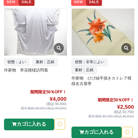
NEW
SALE
NEW
SALE
状態：よい
素材：正絹
状態：非常によい
作家物 草花模様訪問着
素材：正絹
作家物 ひげ紬手描きカトレア模
様名古屋帯
期間限定50％OFF！
¥4,000
期間限定50％OFF！
(税込 ¥4,400)
¥2,500
通常価格 ¥8,000 (税込 ¥8,800)
(税込 ¥2,750)
通常価格 ¥5,000 (税込 ¥5,500)
カゴに入れる
カゴに入れる