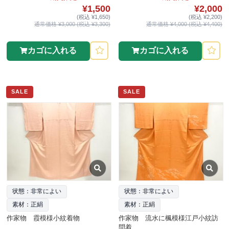
¥1,500
¥2,000
(税込 ¥1,650)
(税込 ¥2,200)
通常価格 ¥3,000 (税込 ¥3,300)
通常価格 ¥4,000 (税込 ¥4,400)
カゴに入れる
カゴに入れる
SALE
SALE
状態：非常によい
状態：非常によい
素材：正絹
素材：正絹
作家物 霞模様小紋着物
作家物 流水に楓模様江戸小紋訪
問着