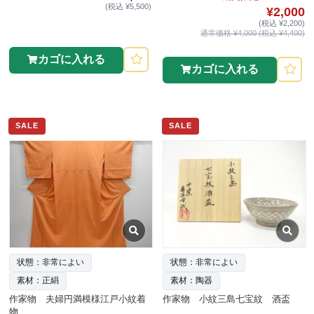
(税込 ¥5,500)
¥2,000
(税込 ¥2,200)
通常価格 ¥4,000 (税込 ¥4,400)
カゴに入れる
カゴに入れる
SALE
SALE
状態：非常によい
状態：非常によい
素材：正絹
素材：陶器
作家物 夫婦円満模様江戸小紋着
作家物 小紋三島七宝紋 酒盃
物