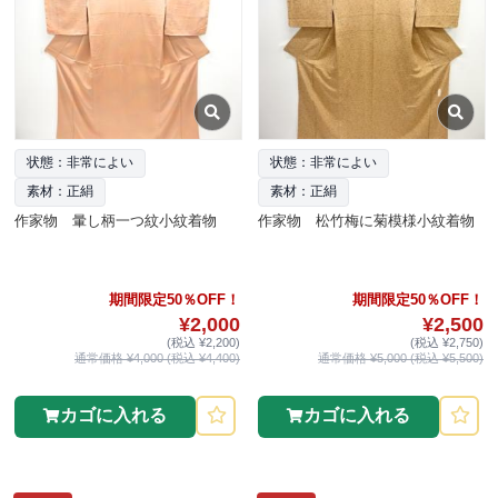
状態：非常によい
状態：非常によい
素材：正絹
素材：正絹
作家物 暈し柄一つ紋小紋着物
作家物 松竹梅に菊模様小紋着物
期間限定50％OFF！
期間限定50％OFF！
¥2,000
¥2,500
(税込 ¥2,200)
(税込 ¥2,750)
通常価格 ¥4,000 (税込 ¥4,400)
通常価格 ¥5,000 (税込 ¥5,500)
カゴに入れる
カゴに入れる