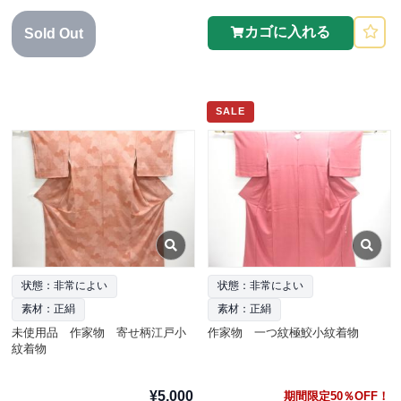
カゴに入れる
Sold Out
SALE
状態：非常によい
状態：非常によい
素材：正絹
素材：正絹
未使用品 作家物 寄せ柄江戸小
作家物 一つ紋極鮫小紋着物
紋着物
¥5,000
期間限定50％OFF！