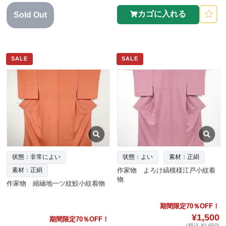
カゴに入れる
Sold Out
SALE
SALE
状態：非常によい
状態：よい
素材：正絹
作家物 よろけ縞模様江戸小紋着
素材：正絹
物
作家物 縮緬地一ツ紋鮫小紋着物
期間限定70％OFF！
¥1,500
期間限定70％OFF！
(税込 ¥1,650)