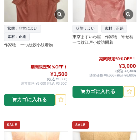
状態：非常によい
状態：よい
素材：正絹
東京ますいわ屋 作家物 寄せ柄
素材：正絹
一つ紋江戸小紋訪問着
作家物 一つ紋鮫小紋着物
期間限定50％OFF！
¥3,000
期間限定50％OFF！
(税込 ¥3,300)
¥1,500
通常価格 ¥6,000 (税込 ¥6,600)
(税込 ¥1,650)
通常価格 ¥3,000 (税込 ¥3,300)
カゴに入れる
カゴに入れる
SALE
SALE