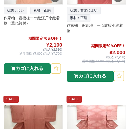
状態：よい
素材：正絹
状態：非常によい
作家物 霞模様一ツ紋江戸小紋着
素材：正絹
物（重ね衿付）
作家物 縮緬地 一つ紋鮫小紋着
物
期間限定70％OFF！
¥2,100
期間限定50％OFF！
(税込 ¥2,310)
¥2,000
通常価格 ¥7,000 (税込 ¥7,700)
(税込 ¥2,200)
通常価格 ¥4,000 (税込 ¥4,400)
カゴに入れる
カゴに入れる
SALE
SALE