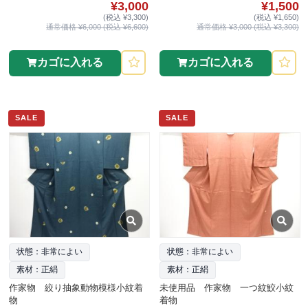
¥3,000
¥1,500
(税込 ¥3,300)
(税込 ¥1,650)
通常価格 ¥6,000 (税込 ¥6,600)
通常価格 ¥3,000 (税込 ¥3,300)
カゴに入れる
カゴに入れる
SALE
SALE
状態：非常によい
状態：非常によい
素材：正絹
素材：正絹
作家物 絞り抽象動物模様小紋着
未使用品 作家物 一つ紋鮫小紋
物
着物