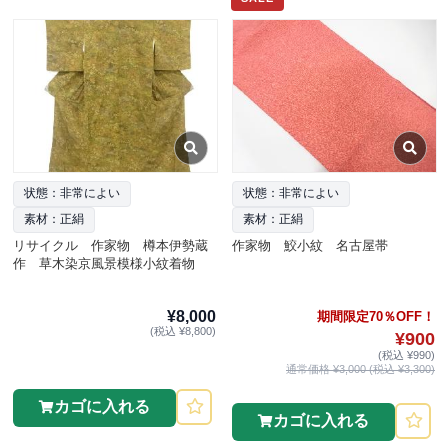
状態：非常によい
状態：非常によい
素材：正絹
素材：正絹
リサイクル 作家物 樽本伊勢蔵
作家物 鮫小紋 名古屋帯
作 草木染京風景模様小紋着物
¥8,000
期間限定70％OFF！
(税込 ¥8,800)
¥900
(税込 ¥990)
通常価格 ¥3,000 (税込 ¥3,300)
カゴに入れる
カゴに入れる