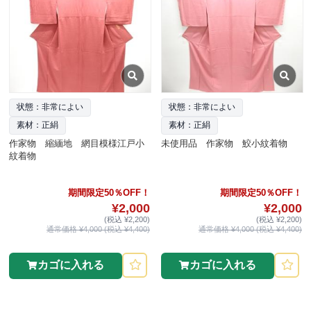
状態：非常によい
状態：非常によい
素材：正絹
素材：正絹
作家物 縮緬地 網目模様江戸小
未使用品 作家物 鮫小紋着物
紋着物
期間限定50％OFF！
期間限定50％OFF！
¥2,000
¥2,000
(税込 ¥2,200)
(税込 ¥2,200)
通常価格 ¥4,000 (税込 ¥4,400)
通常価格 ¥4,000 (税込 ¥4,400)
カゴに入れる
カゴに入れる