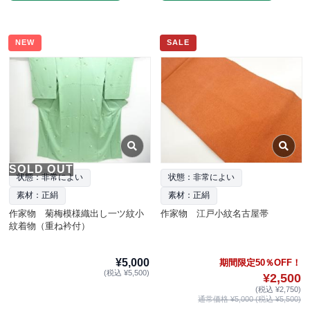
NEW
SALE
SOLD OUT
状態：非常によい
状態：非常によい
素材：正絹
素材：正絹
作家物 菊梅模様織出し一ツ紋小
作家物 江戸小紋名古屋帯
紋着物（重ね衿付）
¥5,000
期間限定50％OFF！
(税込 ¥5,500)
¥2,500
(税込 ¥2,750)
通常価格 ¥5,000 (税込 ¥5,500)