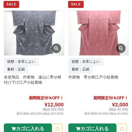
SALE
SALE
状態：非常によい
状態：非常によい
素材：正絹
素材：正絹
未使用品 作家物 遠山に寄せ柄
作家物 寄せ柄江戸小紋着物
付け下げ江戸小紋着物
期間限定50％OFF！
期間限定50％OFF！
¥12,500
¥2,000
(税込 ¥13,750)
(税込 ¥2,200)
通常価格 ¥25,000 (税込 ¥27,500)
通常価格 ¥4,000 (税込 ¥4,400)
カゴに入れる
カゴに入れる