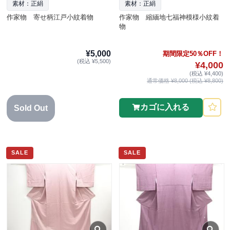
素材：正絹
素材：正絹
作家物 寄せ柄江戸小紋着物
作家物 縮緬地七福神模様小紋着
物
¥5,000
期間限定50％OFF！
(税込 ¥5,500)
¥4,000
(税込 ¥4,400)
通常価格 ¥8,000 (税込 ¥8,800)
カゴに入れる
Sold Out
SALE
SALE