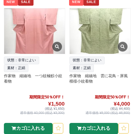
NEW
SALE
NEW
SALE
状態：非常によい
状態：非常によい
素材：正絹
素材：正絹
作家物 縮緬地 一つ紋極鮫小紋
作家物 縮緬地 雲に花鳥・屏風
着物
模様小紋着物
期間限定50％OFF！
期間限定50％OFF！
¥1,500
¥4,000
(税込 ¥1,650)
(税込 ¥4,400)
通常価格 ¥3,000 (税込 ¥3,300)
通常価格 ¥8,000 (税込 ¥8,800)
カゴに入れる
カゴに入れる