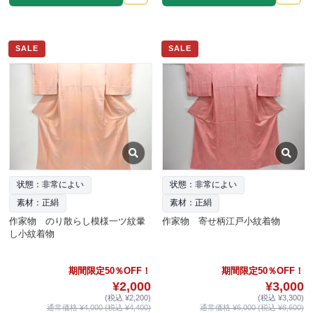
SALE
SALE
状態：非常によい
状態：非常によい
素材：正絹
素材：正絹
作家物 のり散らし模様一ツ紋暈
作家物 寄せ柄江戸小紋着物
し小紋着物
期間限定50％OFF！
期間限定50％OFF！
¥2,000
¥3,000
(税込 ¥2,200)
(税込 ¥3,300)
通常価格 ¥4,000 (税込 ¥4,400)
通常価格 ¥6,000 (税込 ¥6,600)