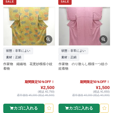
SALE
SALE
状態：非常によい
状態：非常によい
素材：正絹
素材：正絹
作家物 縮緬地 花更紗模様小紋
作家物 のり散らし模様一つ紋小
着物
紋着物
期間限定50％OFF！
期間限定50％OFF！
¥2,500
¥1,500
(税込 ¥2,750)
(税込 ¥1,650)
通常価格 ¥5,000 (税込 ¥5,500)
通常価格 ¥3,000 (税込 ¥3,300)
カゴに入れる
カゴに入れる