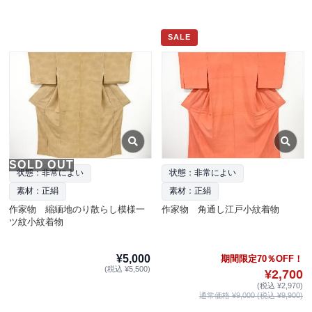
SALE
SOLD OUT
状態：非常によい
状態：非常によい
素材：正絹
素材：正絹
作家物 縮緬地のり散らし模様一
作家物 角通し江戸小紋着物
ツ紋小紋着物
¥5,000
期間限定70％OFF！
(税込 ¥5,500)
¥2,700
(税込 ¥2,970)
通常価格 ¥9,000 (税込 ¥9,900)