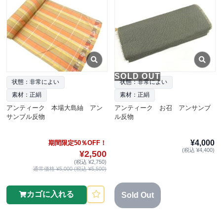
SOLD OUT
状態：非常によい
状態：非常によい
素材：正絹
素材：正絹
アンティーク 本場大島紬 アン
アンティーク お召 アンサンブ
サンブル反物
ル反物
¥4,000
期間限定50％OFF！
(税込 ¥4,400)
¥2,500
(税込 ¥2,750)
通常価格 ¥5,000 (税込 ¥5,500)
カゴに入れる
Sold Out