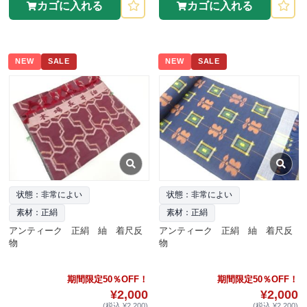
カゴに入れる
カゴに入れる
NEW
SALE
NEW
SALE
状態：非常によい
状態：非常によい
素材：正絹
素材：正絹
アンティーク 正絹 紬 着尺反
アンティーク 正絹 紬 着尺反
物
物
期間限定50％OFF！
期間限定50％OFF！
¥2,000
¥2,000
(税込 ¥2,200)
(税込 ¥2,200)