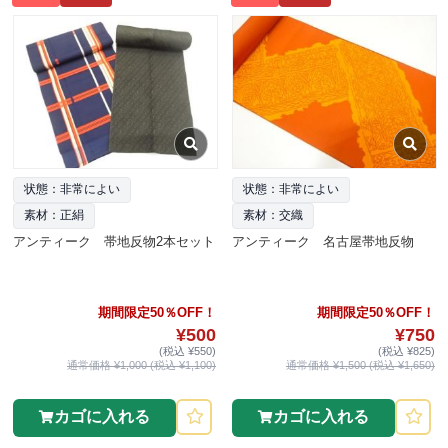
状態：非常によい
状態：非常によい
素材：正絹
素材：交織
アンティーク 帯地反物2本セット
アンティーク 名古屋帯地反物
期間限定50％OFF！
期間限定50％OFF！
¥500
¥750
(税込 ¥550)
(税込 ¥825)
通常価格 ¥1,000 (税込 ¥1,100)
通常価格 ¥1,500 (税込 ¥1,650)
カゴに入れる
カゴに入れる