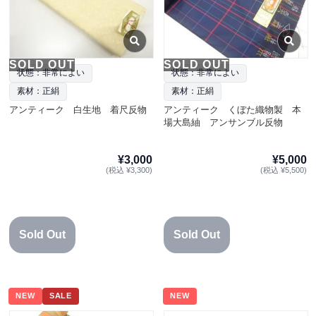
SOLD OUT
SOLD OUT
状態：非常によい
状態：非常によい
素材：正絹
素材：正絹
アンティーク 白生地 着尺反物
アンティーク くぼた織物製 本
場大島紬 アンサンブル反物
¥3,000
¥5,000
(税込 ¥3,300)
(税込 ¥5,500)
Sold Out
Sold Out
NEW
SALE
NEW