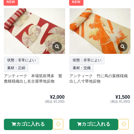
NEW
NEW
状態：非常によい
状態：非常によい
素材：正絹
素材：交織
アンティーク 本場筑前博多 鴛
アンティーク 竹に蔦の葉模様織
鴦模様織出し名古屋帯地反物
出し八寸帯地反物
¥2,000
¥1,500
(税込 ¥2,200)
(税込 ¥1,650)
カゴに入れる
カゴに入れる