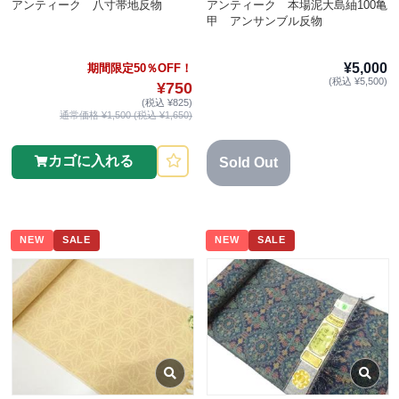
アンティーク 八寸帯地反物
アンティーク 本場泥大島紬100亀
甲 アンサンブル反物
¥5,000
期間限定50％OFF！
(税込 ¥5,500)
¥750
(税込 ¥825)
通常価格 ¥1,500 (税込 ¥1,650)
カゴに入れる
Sold Out
NEW
SALE
NEW
SALE