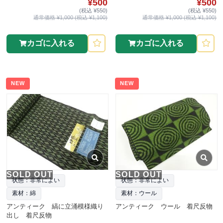
¥500
¥500
(税込 ¥550)
(税込 ¥550)
通常価格 ¥1,000 (税込 ¥1,100)
通常価格 ¥1,000 (税込 ¥1,100)
カゴに入れる
カゴに入れる
NEW
NEW
SOLD OUT
SOLD OUT
状態：非常によい
状態：非常によい
素材：綿
素材：ウール
アンティーク 縞に立涌模様織り
アンティーク ウール 着尺反物
出し 着尺反物