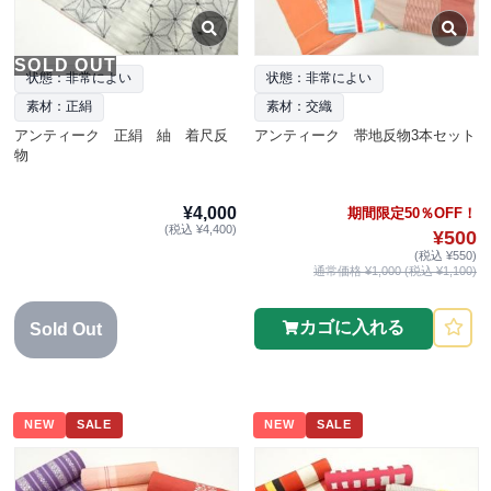
SOLD OUT
状態：非常によい
状態：非常によい
素材：正絹
素材：交織
アンティーク 正絹 紬 着尺反
アンティーク 帯地反物3本セット
物
¥4,000
期間限定50％OFF！
(税込 ¥4,400)
¥500
(税込 ¥550)
通常価格 ¥1,000 (税込 ¥1,100)
カゴに入れる
Sold Out
NEW
SALE
NEW
SALE