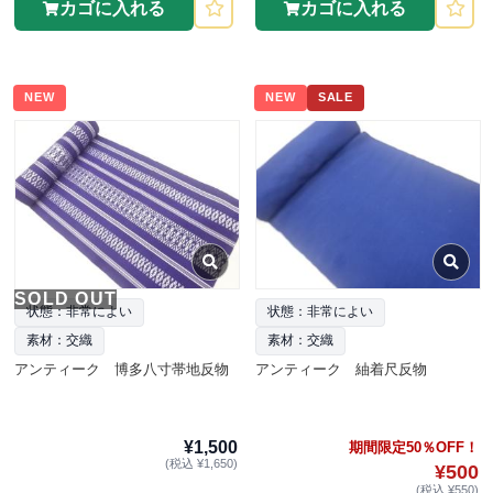
カゴに入れる
カゴに入れる
NEW
NEW
SALE
SOLD OUT
状態：非常によい
状態：非常によい
素材：交織
素材：交織
アンティーク 博多八寸帯地反物
アンティーク 紬着尺反物
¥1,500
期間限定50％OFF！
(税込 ¥1,650)
¥500
(税込 ¥550)