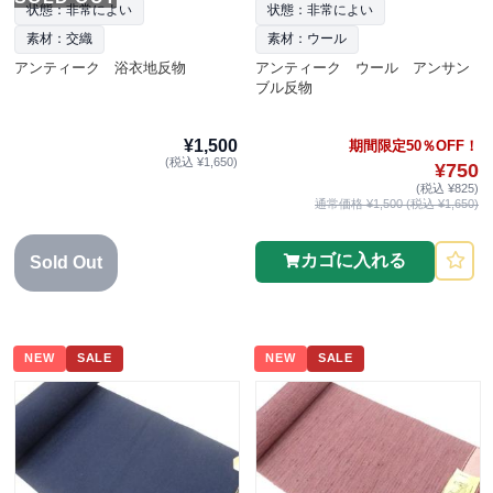
状態：非常によい
状態：非常によい
素材：交織
素材：ウール
アンティーク 浴衣地反物
アンティーク ウール アンサン
ブル反物
¥1,500
期間限定50％OFF！
(税込 ¥1,650)
¥750
(税込 ¥825)
通常価格 ¥1,500 (税込 ¥1,650)
カゴに入れる
Sold Out
NEW
SALE
NEW
SALE