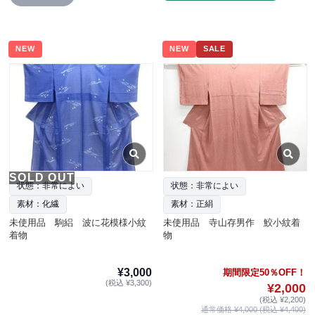
NEW
NEW
SALE
SOLD OUT
状態：非常によい
状態：非常によい
素材：化繊
素材：正絹
未使用品 駒絽 波に花模様小紋
未使用品 寺山存男作 鮫小紋着
着物
物
¥3,000
期間限定50％OFF！
(税込 ¥3,300)
¥2,000
(税込 ¥2,200)
通常価格 ¥4,000 (税込 ¥4,400)