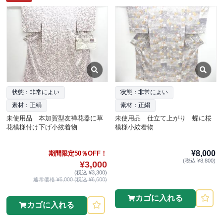
状態：非常によい
状態：非常によい
素材：正絹
素材：正絹
未使用品 本加賀型友禅花器に草
未使用品 仕立て上がり 蝶に桜
花模様付け下げ小紋着物
模様小紋着物
¥8,000
期間限定50％OFF！
(税込 ¥8,800)
¥3,000
(税込 ¥3,300)
通常価格 ¥6,000 (税込 ¥6,600)
カゴに入れる
カゴに入れる