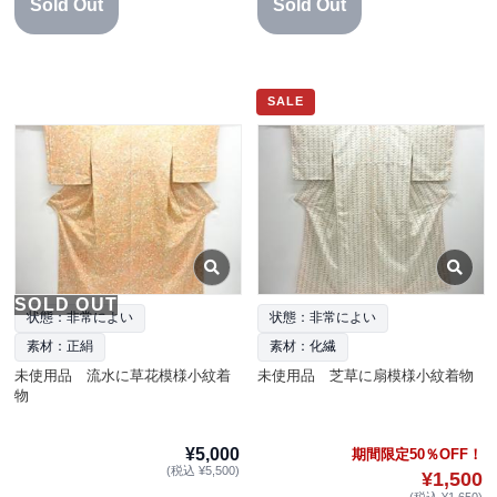
Sold Out
Sold Out
SALE
SOLD OUT
状態：非常によい
状態：非常によい
素材：正絹
素材：化繊
未使用品 流水に草花模様小紋着
未使用品 芝草に扇模様小紋着物
物
¥5,000
期間限定50％OFF！
(税込 ¥5,500)
¥1,500
(税込 ¥1,650)