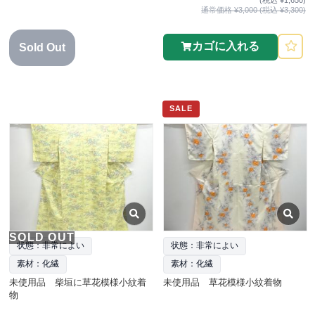
通常価格 ¥3,000 (税込 ¥3,300)
カゴに入れる
Sold Out
SALE
SOLD OUT
状態：非常によい
状態：非常によい
素材：化繊
素材：化繊
未使用品 柴垣に草花模様小紋着
未使用品 草花模様小紋着物
物