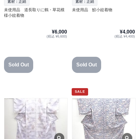
素材：正絹
素材：正絹
未使用品 道長取りに鶴・草花模
未使用品 鮫小紋着物
様小紋着物
¥6,000
¥4,000
(税込 ¥6,600)
(税込 ¥4,400)
Sold Out
Sold Out
SALE