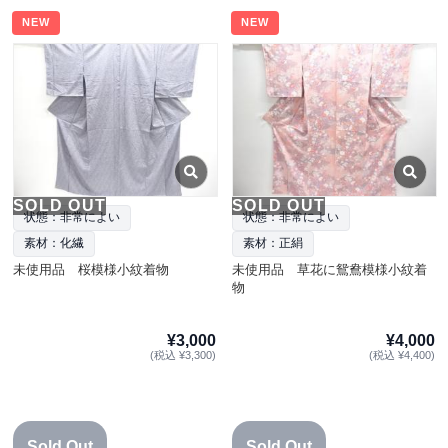
NEW
NEW
SOLD OUT
SOLD OUT
状態：非常によい
状態：非常によい
素材：化繊
素材：正絹
未使用品 桜模様小紋着物
未使用品 草花に鴛鴦模様小紋着
物
¥3,000
¥4,000
(税込 ¥3,300)
(税込 ¥4,400)
Sold Out
Sold Out