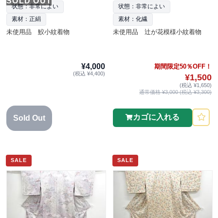
SOLD OUT
状態：非常によい
状態：非常によい
素材：正絹
素材：化繊
未使用品 鮫小紋着物
未使用品 辻が花模様小紋着物
¥4,000
期間限定50％OFF！
(税込 ¥4,400)
¥1,500
(税込 ¥1,650)
通常価格 ¥3,000 (税込 ¥3,300)
カゴに入れる
Sold Out
SALE
SALE