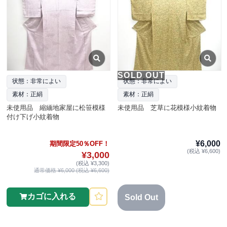
SOLD OUT
状態：非常によい
状態：非常によい
素材：正絹
素材：正絹
未使用品 縮緬地家屋に松笹模様
未使用品 芝草に花模様小紋着物
付け下げ小紋着物
¥6,000
期間限定50％OFF！
(税込 ¥6,600)
¥3,000
(税込 ¥3,300)
通常価格 ¥6,000 (税込 ¥6,600)
カゴに入れる
Sold Out