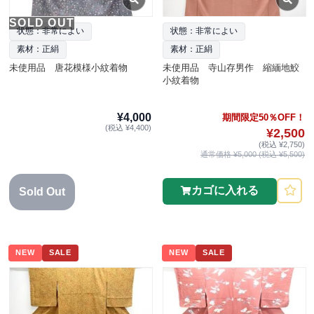
SOLD OUT
状態：非常によい
状態：非常によい
素材：正絹
素材：正絹
未使用品 唐花模様小紋着物
未使用品 寺山存男作 縮緬地鮫
小紋着物
¥4,000
期間限定50％OFF！
(税込 ¥4,400)
¥2,500
(税込 ¥2,750)
通常価格 ¥5,000 (税込 ¥5,500)
カゴに入れる
Sold Out
NEW
SALE
NEW
SALE