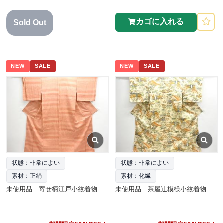
カゴに入れる
Sold Out
NEW
SALE
NEW
SALE
状態：非常によい
状態：非常によい
素材：正絹
素材：化繊
未使用品 寄せ柄江戸小紋着物
未使用品 茶屋辻模様小紋着物