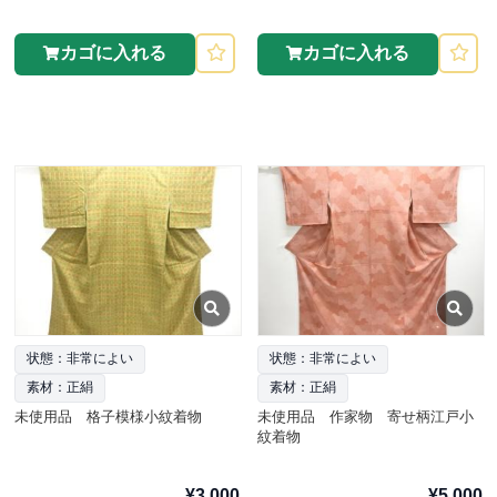
カゴに入れる
カゴに入れる
状態：非常によい
状態：非常によい
素材：正絹
素材：正絹
未使用品 格子模様小紋着物
未使用品 作家物 寄せ柄江戸小
紋着物
¥3,000
¥5,000