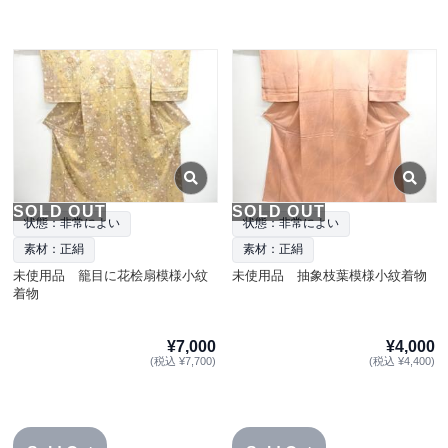
SOLD OUT
SOLD OUT
状態：非常によい
状態：非常によい
素材：正絹
素材：正絹
未使用品 籠目に花桧扇模様小紋
未使用品 抽象枝葉模様小紋着物
着物
¥7,000
¥4,000
(税込 ¥7,700)
(税込 ¥4,400)