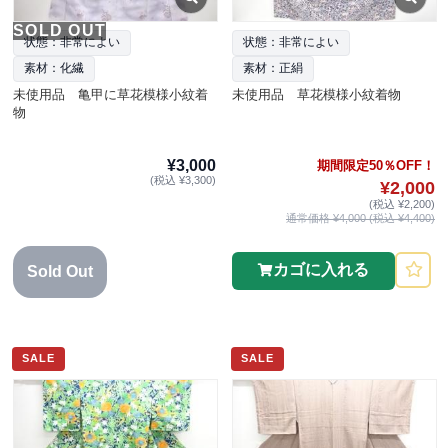
SOLD OUT
状態：非常によい
状態：非常によい
素材：化繊
素材：正絹
未使用品 亀甲に草花模様小紋着
未使用品 草花模様小紋着物
物
¥3,000
期間限定50％OFF！
(税込 ¥3,300)
¥2,000
(税込 ¥2,200)
通常価格 ¥4,000 (税込 ¥4,400)
カゴに入れる
Sold Out
SALE
SALE