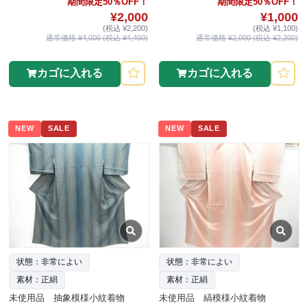
期間限定50％OFF！
期間限定50％OFF！
¥2,000
¥1,000
(税込 ¥2,200)
(税込 ¥1,100)
通常価格 ¥4,000 (税込 ¥4,400)
通常価格 ¥2,000 (税込 ¥2,200)
カゴに入れる
カゴに入れる
NEW
SALE
NEW
SALE
状態：非常によい
状態：非常によい
素材：正絹
素材：正絹
未使用品 抽象模様小紋着物
未使用品 縞模様小紋着物