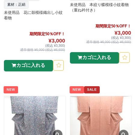
未使用品 本絞り蝶模様小紋着物
素材：正絹
（重ね衿付き）
未使用品 花に鼓模様織出し小紋
着物
期間限定50％OFF！
¥3,000
期間限定50％OFF！
(税込 ¥3,300)
¥3,000
通常価格 ¥6,000 (税込 ¥6,600)
(税込 ¥3,300)
通常価格 ¥6,000 (税込 ¥6,600)
カゴに入れる
カゴに入れる
NEW
NEW
SALE