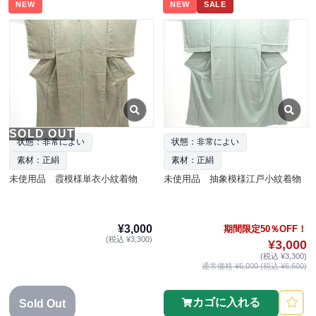
NEW
NEW
SALE
SOLD OUT
状態：非常によい
状態：非常によい
素材：正絹
素材：正絹
未使用品 霞模様単衣小紋着物
未使用品 抽象模様江戸小紋着物
¥3,000
期間限定50％OFF！
(税込 ¥3,300)
¥3,000
(税込 ¥3,300)
通常価格 ¥6,000 (税込 ¥6,600)
カゴに入れる
Sold Out