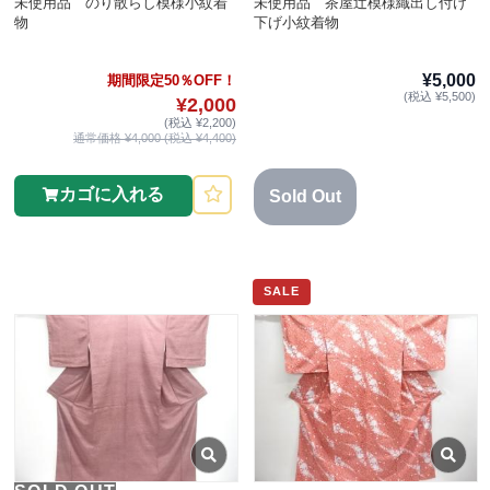
未使用品 のり散らし模様小紋着
未使用品 茶屋辻模様織出し付け
物
下げ小紋着物
¥5,000
期間限定50％OFF！
(税込 ¥5,500)
¥2,000
(税込 ¥2,200)
通常価格 ¥4,000 (税込 ¥4,400)
カゴに入れる
Sold Out
SALE