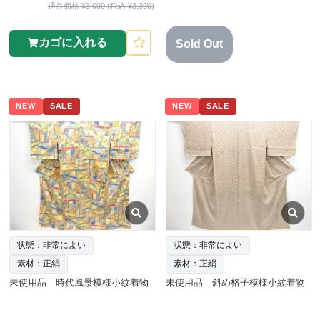
通常価格 ¥3,000 (税込 ¥3,300)
カゴに入れる
Sold Out
NEW
SALE
NEW
SALE
状態：非常によい
状態：非常によい
素材：正絹
素材：正絹
未使用品 時代風景模様小紋着物
未使用品 斜め格子模様小紋着物