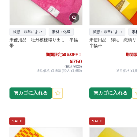
状態：非常によい
素材：化繊
状態：非常によい
素
未使用品 牡丹模様織り出し 半幅
未使用品 綿紬 織柄リ
帯
半幅帯
期間限定50％OFF！
期間限
¥750
(税込 ¥825)
通常価格 ¥1,500 (税込 ¥1,650)
通常価格 ¥1,50
カゴに入れる
カゴに入れる
SALE
SALE