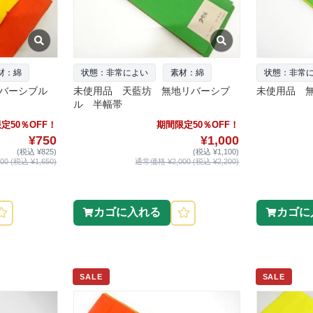
材：綿
状態：非常によい
素材：綿
状態：非常
バーシブル
未使用品 天藍坊 無地リバーシブ
未使用品 
ル 半幅帯
定50％OFF！
期間限定50％OFF！
¥750
¥1,000
(税込 ¥825)
(税込 ¥1,100)
0 (税込 ¥1,650)
通常価格 ¥2,000 (税込 ¥2,200)
カゴに入れる
カゴに
SALE
SALE