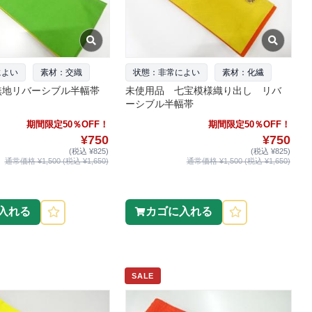
によい
素材：交織
状態：非常によい
素材：化繊
無地リバーシブル半幅帯
未使用品 七宝模様織り出し リバ
ーシブル半幅帯
期間限定50％OFF！
期間限定50％OFF！
¥750
¥750
(税込 ¥825)
(税込 ¥825)
通常価格 ¥1,500 (税込 ¥1,650)
通常価格 ¥1,500 (税込 ¥1,650)
入れる
カゴに入れる
SALE