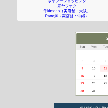
宗ヤフーショッピング
宗ヤフオク
千kimono（実店舗：大阪）
Pano舞（実店舗：沖縄）
Sun
Mon
Tue
2
3
4
9
10
11
16
17
18
23
24
25
30
31
個人情報の取り扱