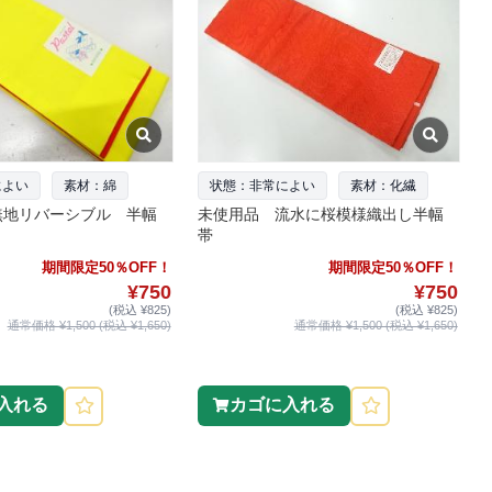
によい
素材：綿
状態：非常によい
素材：化繊
無地リバーシブル 半幅
未使用品 流水に桜模様織出し半幅
帯
期間限定50％OFF！
期間限定50％OFF！
¥750
¥750
(税込 ¥825)
(税込 ¥825)
通常価格 ¥1,500 (税込 ¥1,650)
通常価格 ¥1,500 (税込 ¥1,650)
入れる
カゴに入れる