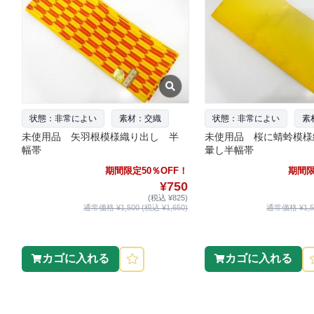
状態：非常によい
素材：交織
状態：非常によい
素
未使用品 矢羽根模様織り出し 半
未使用品 桜に蜻蛉模
幅帯
暈し半幅帯
期間限定50％OFF！
期間限
¥750
(税込 ¥825)
通常価格 ¥1,500 (税込 ¥1,650)
通常価格 ¥1,50
カゴに入れる
カゴに入れる