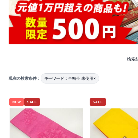
検索
現在の検索条件：
キーワード：
半幅帯 未使用
×
NEW
SALE
SALE