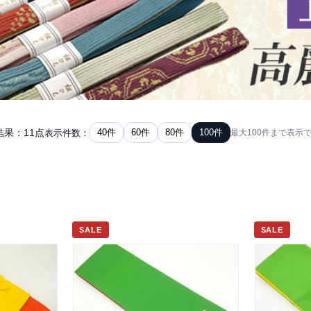
結果：11点
40件
60件
80件
100件
表示件数：
最大100件まで表示
SALE
SALE