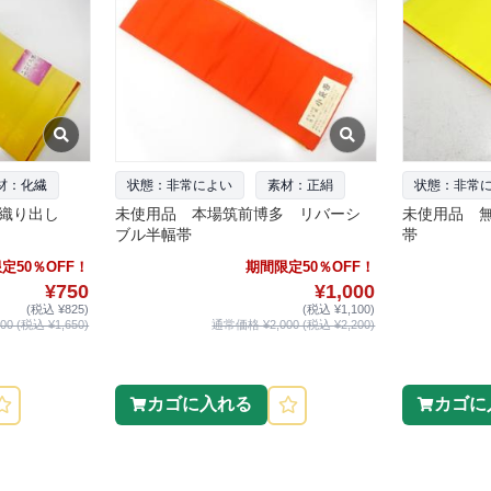
材：化繊
状態：非常によい
素材：正絹
状態：非常
様織り出し
未使用品 本場筑前博多 リバーシ
未使用品 
ブル半幅帯
帯
定50％OFF！
期間限定50％OFF！
¥750
¥1,000
(税込 ¥825)
(税込 ¥1,100)
0 (税込 ¥1,650)
通常価格 ¥2,000 (税込 ¥2,200)
カゴに入れる
カゴに