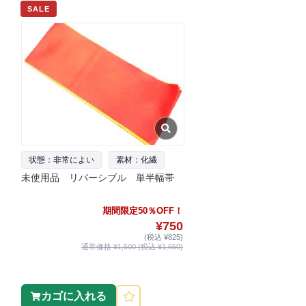
SALE
状態：非常によい
素材：化繊
未使用品 リバーシブル 単半幅帯
期間限定50％OFF！
¥750
(税込 ¥825)
通常価格 ¥1,500 (税込 ¥1,650)
カゴに入れる