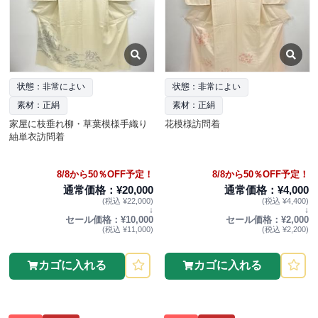
状態：非常によい
状態：非常によい
素材：正絹
素材：正絹
家屋に枝垂れ柳・草葉模様手織り
花模様訪問着
紬単衣訪問着
8/8から50％OFF予定！
8/8から50％OFF予定！
通常価格：¥20,000
通常価格：¥4,000
(税込 ¥22,000)
(税込 ¥4,400)
↓
↓
セール価格：¥10,000
セール価格：¥2,000
(税込 ¥11,000)
(税込 ¥2,200)
カゴに入れる
カゴに入れる