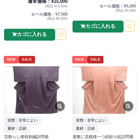
通常価格：¥15,000
↓
セール価格：¥5,000
(税込 ¥16,500)
↓
(税込 ¥5,500)
セール価格：¥7,500
(税込 ¥8,250)
カゴに入れる
カゴに入れる
NEW
SALE
NEW
SALE
状態：非常によい
状態：非常によい
素材：正絹
素材：正絹
箔散らし模様刺繍訪問着
屋敷に花模様一つ紋鮫小紋訪問着