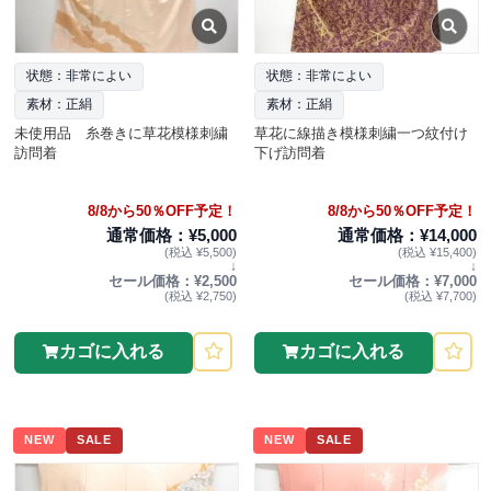
状態：非常によい
状態：非常によい
素材：正絹
素材：正絹
未使用品 糸巻きに草花模様刺繍
草花に線描き模様刺繍一つ紋付け
訪問着
下げ訪問着
8/8から50％OFF予定！
8/8から50％OFF予定！
通常価格：¥5,000
通常価格：¥14,000
(税込 ¥5,500)
(税込 ¥15,400)
↓
↓
セール価格：¥2,500
セール価格：¥7,000
(税込 ¥2,750)
(税込 ¥7,700)
カゴに入れる
カゴに入れる
NEW
SALE
NEW
SALE