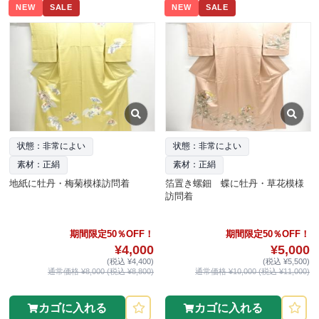
NEW
SALE
NEW
SALE
状態：非常によい
状態：非常によい
素材：正絹
素材：正絹
地紙に牡丹・梅菊模様訪問着
箔置き螺鈿 蝶に牡丹・草花模様
訪問着
期間限定50％OFF！
期間限定50％OFF！
¥4,000
¥5,000
(税込 ¥4,400)
(税込 ¥5,500)
通常価格 ¥8,000 (税込 ¥8,800)
通常価格 ¥10,000 (税込 ¥11,000)
カゴに入れる
カゴに入れる