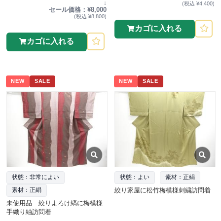
↓
(税込 ¥4,400)
セール価格：¥8,000
(税込 ¥8,800)
カゴに入れる
カゴに入れる
NEW
SALE
NEW
SALE
状態：非常によい
状態：よい
素材：正絹
絞り家屋に松竹梅模様刺繍訪問着
素材：正絹
未使用品 絞りよろけ縞に梅模様
手織り紬訪問着