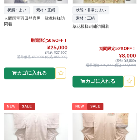
状態：よい
素材：正絹
状態：非常によい
人間国宝羽田登喜男 鴛鴦模様訪
素材：正絹
問着
草花模様刺繍訪問着
期間限定50％OFF！
¥25,000
期間限定50％OFF！
(税込 ¥27,500)
¥8,000
通常価格 ¥50,000 (税込 ¥55,000)
(税込 ¥8,800)
通常価格 ¥16,000 (税込 ¥17,600)
カゴに入れる
カゴに入れる
NEW
SALE
NEW
SALE