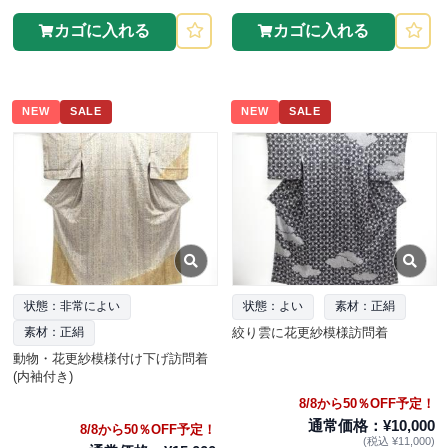
カゴに入れる
カゴに入れる
NEW
SALE
NEW
SALE
状態：非常によい
状態：よい
素材：正絹
絞り雲に花更紗模様訪問着
素材：正絹
動物・花更紗模様付け下げ訪問着
(内袖付き)
8/8から50％OFF予定！
通常価格：¥10,000
8/8から50％OFF予定！
(税込 ¥11,000)