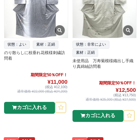
状態：よい
素材：正絹
状態：非常によい
のり散らしに枝垂れ花模様刺繍訪
素材：正絹
問着
未使用品 万寿菊模様織出し手織
り真綿紬訪問着
期間限定50％OFF！
¥11,000
期間限定50％OFF！
(税込 ¥12,100)
¥12,500
通常価格 ¥22,000 (税込 ¥24,200)
(税込 ¥13,750)
通常価格 ¥25,000 (税込 ¥27,500)
カゴに入れる
カゴに入れる