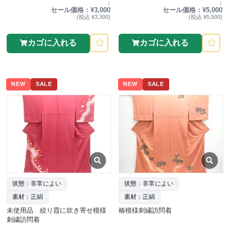
↓
↓
セール価格：¥3,000
セール価格：¥5,000
(税込 ¥3,300)
(税込 ¥5,500)
カゴに入れる
カゴに入れる
NEW
SALE
NEW
SALE
状態：非常によい
状態：非常によい
素材：正絹
素材：正絹
未使用品 絞り霞に吹き寄せ模様
椿模様刺繍訪問着
刺繍訪問着