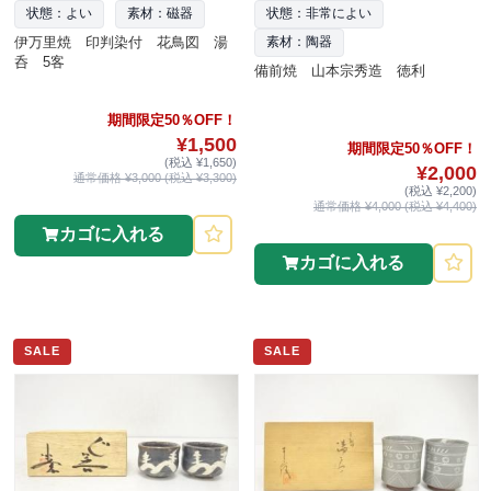
状態：よい
素材：磁器
状態：非常によい
伊万里焼 印判染付 花鳥図 湯
素材：陶器
呑 5客
備前焼 山本宗秀造 徳利
期間限定50％OFF！
¥1,500
期間限定50％OFF！
(税込 ¥1,650)
¥2,000
通常価格 ¥3,000 (税込 ¥3,300)
(税込 ¥2,200)
通常価格 ¥4,000 (税込 ¥4,400)
カゴに入れる
カゴに入れる
SALE
SALE