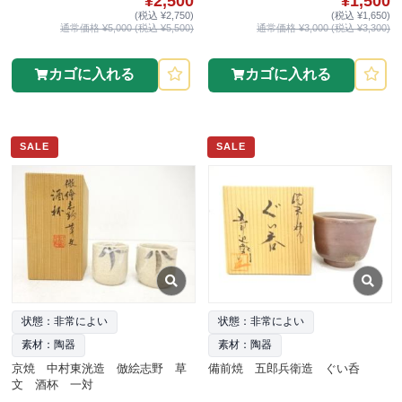
¥2,500
¥1,500
(税込 ¥2,750)
(税込 ¥1,650)
通常価格 ¥5,000 (税込 ¥5,500)
通常価格 ¥3,000 (税込 ¥3,300)
カゴに入れる
カゴに入れる
SALE
SALE
状態：非常によい
状態：非常によい
素材：陶器
素材：陶器
京焼 中村東洸造 倣絵志野 草
備前焼 五郎兵衛造 ぐい呑
文 酒杯 一対