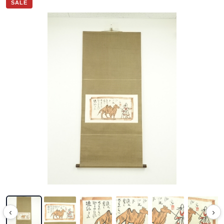
SALE
‹
›