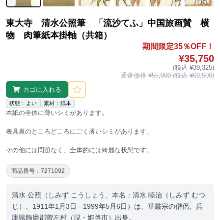
東大寺 清水公照筆 「流沙てふ」中国旅画賛 横
物 肉筆紙本掛軸（共箱）
期間限定35％OFF！
¥35,750
(税込 ¥39,325)
通常価格 ¥55,000 (税込 ¥60,500)
カゴに入れる
状態：よい
素材：紙本
本紙の全体に薄いシミがあります。
表具裏のところどころにごく薄いシミがあります。
その他には問題なく、全体的には綺麗な状態です。
商品番号：7271092
清水 公照（しみず こうしょう、本名：清水 睦治（しみず むつ
じ）、1911年1月3日 - 1999年5月6日）は、華厳宗の僧侶。兵
庫県飾磨郡曽左村（現・姫路市）出身。