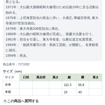
長となる｡
1971年：大仏殿大屋根昭和大修理のため以後10年に亘る活動を
始める。
1975年：上司海雲別当の死去に伴い、大僧正､華厳宗管長､東大
寺第207世別当就任｡
1978年：東大寺第208世別当に再任。
1980年：大仏殿の昭和大修理が完成し、落慶大法要を行う。
1981年：別当を引退し、東大寺長老。仏教伝道文化賞受賞。
1994年：「姫路市書写の里・美術工芸館」が開館し、名誉館長
に就任。
1999年：死去。
商品番号：7271092
サイズ（cm）
サイズ
口径
高台径
高さ
縦
横
長さ
全体
112.3
55.8
本紙
23
43
この商品へ質問する
?