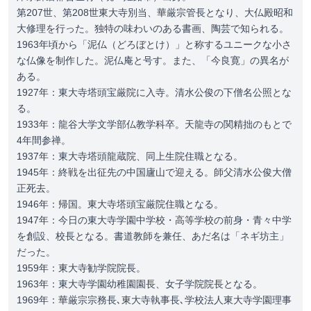
第207世、第208世東大寺別当、華厳宗管長となり、大仏殿昭和
大修理を行った。独特の味わいのある書画、陶芸で知られる。
1963年頃から「泥仏（どろぼとけ）」と称するユニークな小さ
な仏像を制作した。泥仏庵と号す。また、「今良寛」の異名が
ある。
1927年：東大寺塔頭宝厳院に入寺。清水公俊の下僧名公照とな
る。
1933年：龍谷大学文学部仏教学科卒。天龍寺の関精拙のもとで
4年間参禅。
1937年：東大寺塔頭龍蔵院、同上生院住職となる。
1945年：終戦を出征先の中国廬山で迎える。師父清水公俊大僧
正死去。
1946年：帰国。東大寺塔頭宝厳院住職となる。
1947年：今日の東大寺学園中学校・高等学校の前身・青々中学
を創設、校長となる。書道教師を兼任、あだ名は「ネギ坊主」
だった。
1959年：東大寺勧学院院長。
1963年：東大寺学園幼稚園園長、女子学院院長となる。
1969年：華厳宗宗務長､東大寺執事長､学校法人東大寺学園理事