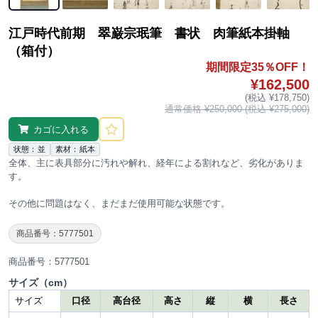
江戸時代前期 翠巌宗珉筆 書状 肉筆紙本掛軸
（箱付）
期間限定35％OFF！
¥162,500
(税込 ¥178,750)
通常価格 ¥250,000 (税込 ¥275,000)
カゴに入れる
状態：並
素材：紙本
全体、主に表具部分に汚れや解れ、経年による割れなど、劣化がありま
す。
その他に問題はなく、まだまだ使用可能な状態です。
商品番号：5777501
商品番号：5777501
サイズ（cm）
サイズ
口径
高台径
高さ
縦
横
長さ