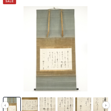
SALE
‹
›