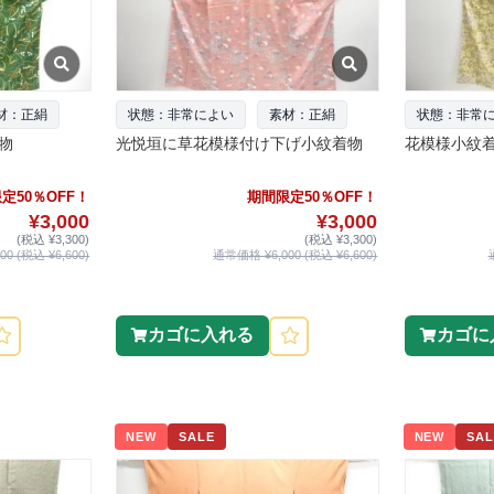
材：正絹
状態：非常によい
素材：正絹
状態：非常
物
光悦垣に草花模様付け下げ小紋着物
花模様小紋
定50％OFF！
期間限定50％OFF！
¥3,000
¥3,000
(税込 ¥3,300)
(税込 ¥3,300)
0 (税込 ¥6,600)
通常価格 ¥6,000 (税込 ¥6,600)
カゴに入れる
カゴに
NEW
SALE
NEW
SAL