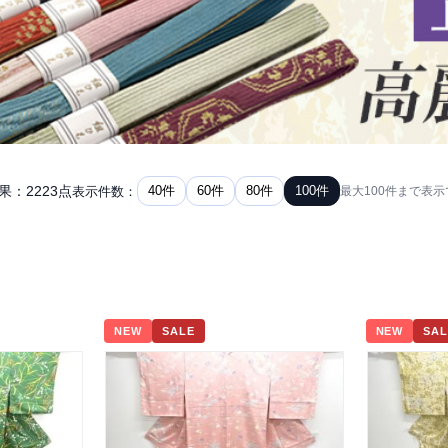
果：2223点
40件
60件
80件
100件
表示件数：
最大100件まで表
NEW
SALE
NEW
SAL