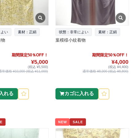
によい
素材：正絹
状態：非常によい
素材：正絹
着物
葉模様小紋着物
期間限定50％OFF！
期間限定50％OFF！
¥5,000
¥4,000
(税込 ¥5,500)
(税込 ¥4,400)
通常価格 ¥10,000 (税込 ¥11,000)
通常価格 ¥8,000 (税込 ¥8,800)
入れる
カゴに入れる
E
NEW
SALE