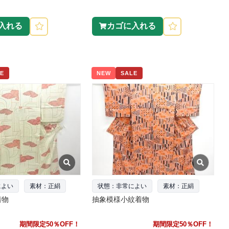
入れる
カゴに入れる
E
NEW
SALE
によい
素材：正絹
状態：非常によい
素材：正絹
着物
抽象模様小紋着物
期間限定50％OFF！
期間限定50％OFF！