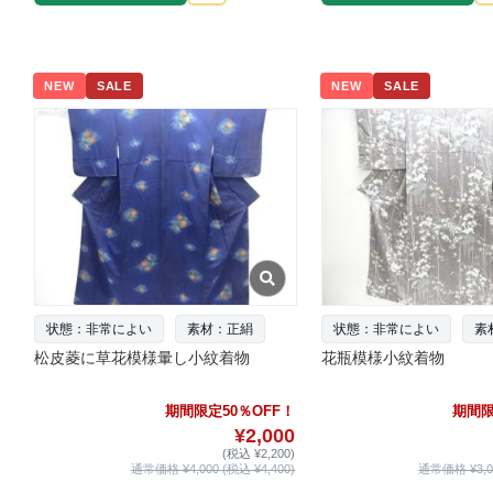
NEW
SALE
NEW
SALE
状態：非常によい
素材：正絹
状態：非常によい
素
松皮菱に草花模様暈し小紋着物
花瓶模様小紋着物
期間限定50％OFF！
期間限
¥2,000
(税込 ¥2,200)
通常価格 ¥4,000 (税込 ¥4,400)
通常価格 ¥3,00