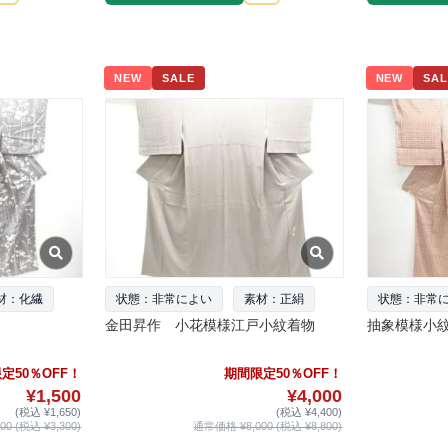
NEW
SALE
NEW
SAL
材：化繊
状態：非常によい
素材：正絹
状態：非常
金田昇作 小花模様江戸小紋着物
抽象模様小
定50％OFF！
期間限定50％OFF！
¥1,500
¥4,000
(税込 ¥1,650)
(税込 ¥4,400)
0 (税込 ¥3,300)
通常価格 ¥8,000 (税込 ¥8,800)