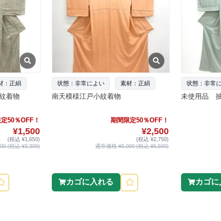
材：正絹
状態：非常によい
素材：正絹
状態：非常
紋着物
南天模様江戸小紋着物
未使用品 
定50％OFF！
期間限定50％OFF！
¥1,500
¥2,500
(税込 ¥1,650)
(税込 ¥2,750)
0 (税込 ¥3,300)
通常価格 ¥5,000 (税込 ¥5,500)
カゴに入れる
カゴに