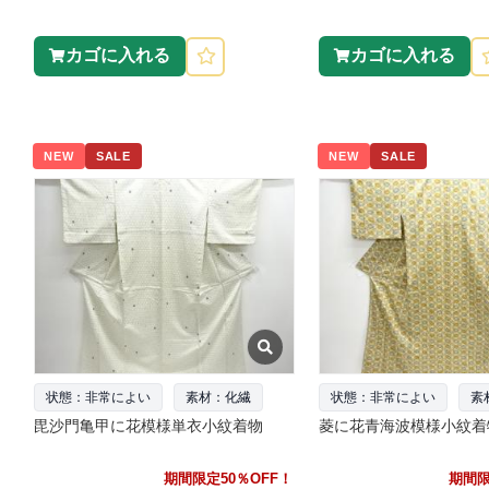
カゴに入れる
カゴに入れる
NEW
SALE
NEW
SALE
状態：非常によい
素材：化繊
状態：非常によい
素
毘沙門亀甲に花模様単衣小紋着物
菱に花青海波模様小紋着
期間限定50％OFF！
期間限