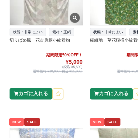
状態：非常によい
素材：正絹
状態：非常によい
素
切りばめ風 花古典柄小紋着物
縮緬地 草花模様小紋着
期間限定50％OFF！
期間限
¥5,000
(税込 ¥5,500)
通常価格 ¥10,000 (税込 ¥11,000)
通常価格 ¥6,00
カゴに入れる
カゴに入れる
NEW
SALE
NEW
SALE