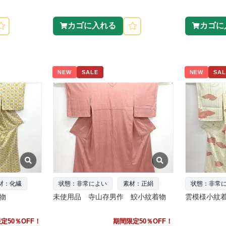
カゴに入れる
カゴに
NEW
SALE
NEW
SAL
材：化繊
状態：非常によい
素材：正絹
状態：非常
物
未使用品 寺山存男作 鮫小紋着物
雲模様小紋
定50％OFF！
期間限定50％OFF！