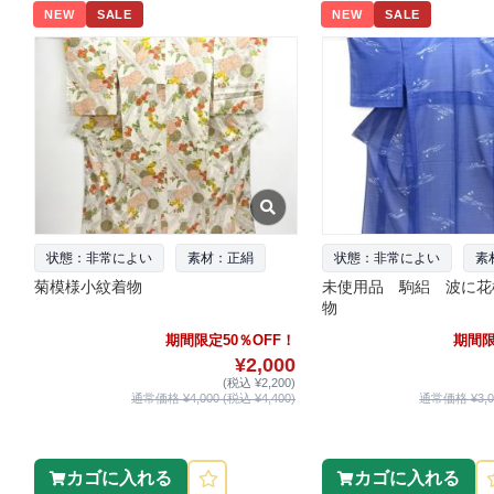
NEW
SALE
NEW
SALE
状態：非常によい
素材：正絹
状態：非常によい
素
菊模様小紋着物
未使用品 駒絽 波に花
物
期間限定50％OFF！
期間限
¥2,000
(税込 ¥2,200)
通常価格 ¥4,000 (税込 ¥4,400)
通常価格 ¥3,00
カゴに入れる
カゴに入れる