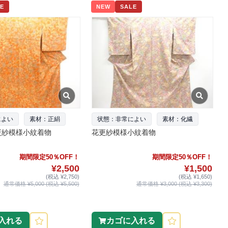
E
NEW
SALE
によい
素材：正絹
状態：非常によい
素材：化繊
更紗模様小紋着物
花更紗模様小紋着物
期間限定50％OFF！
期間限定50％OFF！
¥2,500
¥1,500
(税込 ¥2,750)
(税込 ¥1,650)
通常価格 ¥5,000 (税込 ¥5,500)
通常価格 ¥3,000 (税込 ¥3,300)
入れる
カゴに入れる