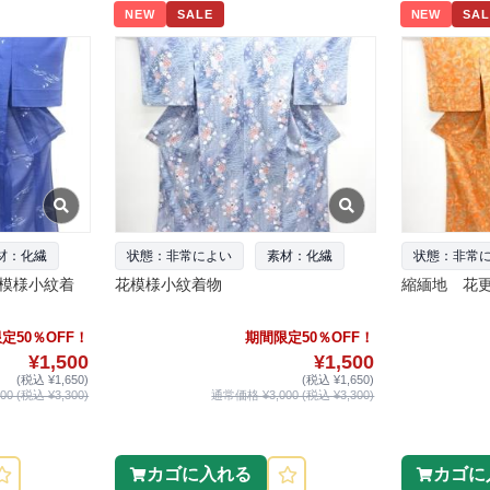
NEW
SALE
NEW
SAL
材：化繊
状態：非常によい
素材：化繊
状態：非常
模様小紋着
花模様小紋着物
縮緬地 花
定50％OFF！
期間限定50％OFF！
¥1,500
¥1,500
(税込 ¥1,650)
(税込 ¥1,650)
0 (税込 ¥3,300)
通常価格 ¥3,000 (税込 ¥3,300)
カゴに入れる
カゴに