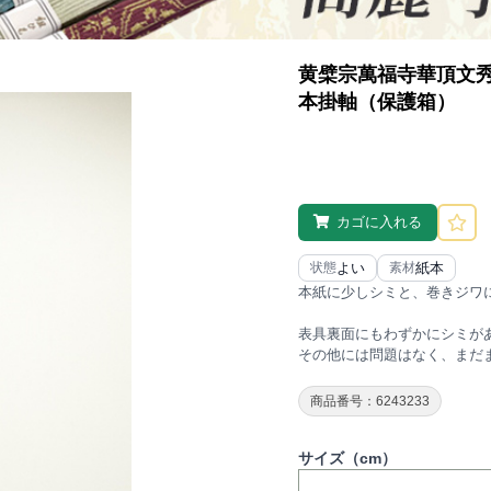
黄檗宗萬福寺華頂文
本掛軸（保護箱）
カゴに入れる
よい
紙本
状態
素材
本紙に少しシミと、巻きジワ
表具裏面にもわずかにシミが
その他には問題はなく、まだ
商品番号：6243233
サイズ（cm）