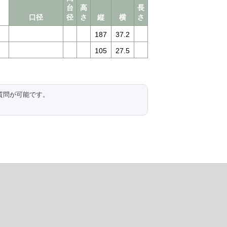
台
高
長
口径
径
さ
縦
横
さ
187
37.2
105
27.5
質問が可能です。
。