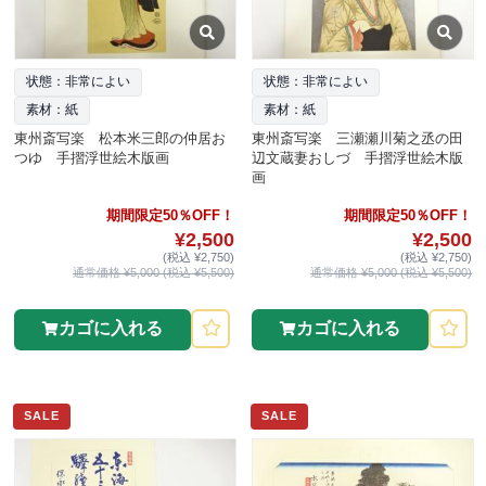
状態：非常によい
状態：非常によい
素材：紙
素材：紙
東州斎写楽 松本米三郎の仲居お
東州斎写楽 三瀬瀬川菊之丞の田
つゆ 手摺浮世絵木版画
辺文蔵妻おしづ 手摺浮世絵木版
画
期間限定50％OFF！
期間限定50％OFF！
¥2,500
¥2,500
(税込 ¥2,750)
(税込 ¥2,750)
通常価格 ¥5,000 (税込 ¥5,500)
通常価格 ¥5,000 (税込 ¥5,500)
カゴに入れる
カゴに入れる
SALE
SALE