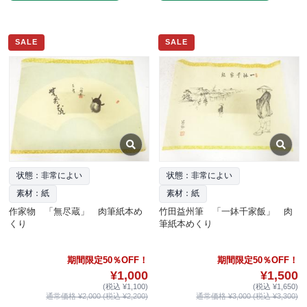
SALE
SALE
状態：非常によい
状態：非常によい
素材：紙
素材：紙
作家物 「無尽蔵」 肉筆紙本め
竹田益州筆 「一鉢千家飯」 肉
くり
筆紙本めくり
期間限定50％OFF！
期間限定50％OFF！
¥1,000
¥1,500
(税込 ¥1,100)
(税込 ¥1,650)
通常価格 ¥2,000 (税込 ¥2,200)
通常価格 ¥3,000 (税込 ¥3,300)