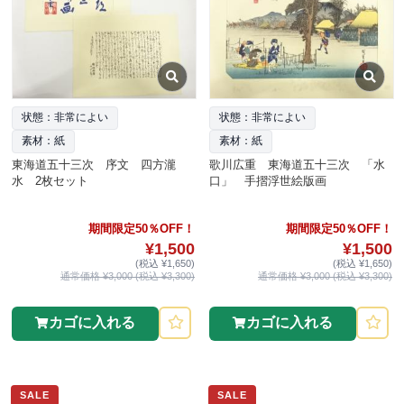
状態：非常によい
状態：非常によい
素材：紙
素材：紙
東海道五十三次 序文 四方瀧
歌川広重 東海道五十三次 「水
水 2枚セット
口」 手摺浮世絵版画
期間限定50％OFF！
期間限定50％OFF！
¥1,500
¥1,500
(税込 ¥1,650)
(税込 ¥1,650)
通常価格 ¥3,000 (税込 ¥3,300)
通常価格 ¥3,000 (税込 ¥3,300)
カゴに入れる
カゴに入れる
SALE
SALE