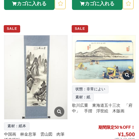
カゴに入れる
カゴに入れる
SALE
SALE
状態：非常によい
素材：紙
歌川広重 東海道五十三次 「府
中」 手摺 浮世絵 木版画
素材：紙本
期間限定50％OFF！
¥1,500
中国画 林金息筆 雲山図 肉筆