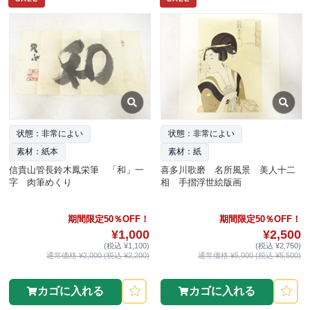
状態：非常によい
状態：非常によい
素材：紙本
素材：紙
信貴山管長鈴木鳳栄筆 「和」一
喜多川歌磨 名所風景 美人十二
字 肉筆めくり
相 手摺浮世絵版画
期間限定50％OFF！
期間限定50％OFF！
¥1,000
¥2,500
(税込 ¥1,100)
(税込 ¥2,750)
通常価格 ¥2,000 (税込 ¥2,200)
通常価格 ¥5,000 (税込 ¥5,500)
カゴに入れる
カゴに入れる