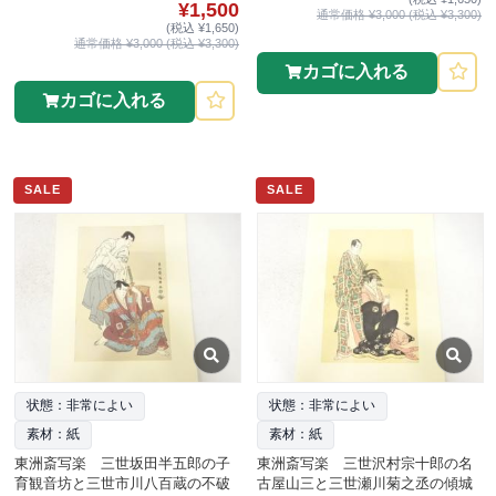
¥1,500
通常価格 ¥3,000 (税込 ¥3,300)
(税込 ¥1,650)
通常価格 ¥3,000 (税込 ¥3,300)
カゴに入れる
カゴに入れる
SALE
SALE
状態：非常によい
状態：非常によい
素材：紙
素材：紙
東洲斎写楽 三世坂田半五郎の子
東洲斎写楽 三世沢村宗十郎の名
育観音坊と三世市川八百蔵の不破
古屋山三と三世瀬川菊之丞の傾城