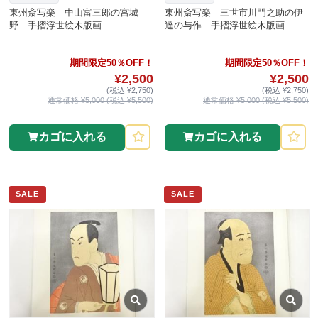
東州斎写楽 中山富三郎の宮城
東州斎写楽 三世市川門之助の伊
野 手摺浮世絵木版画
達の与作 手摺浮世絵木版画
期間限定50％OFF！
期間限定50％OFF！
¥2,500
¥2,500
(税込 ¥2,750)
(税込 ¥2,750)
通常価格 ¥5,000 (税込 ¥5,500)
通常価格 ¥5,000 (税込 ¥5,500)
カゴに入れる
カゴに入れる
SALE
SALE