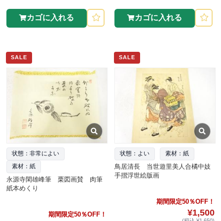
カゴに入れる
カゴに入れる
SALE
SALE
状態：非常によい
状態：よい
素材：紙
鳥居清長 当世遊里美人合橘中妓
素材：紙
手摺浮世絵版画
永源寺閑雄峰筆 栗図画賛 肉筆
紙本めくり
期間限定50％OFF！
¥1,500
期間限定50％OFF！
(税込 ¥1,650)