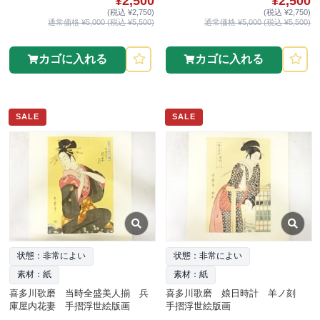
¥2,500
¥2,500
(税込 ¥2,750)
(税込 ¥2,750)
通常価格 ¥5,000 (税込 ¥5,500)
通常価格 ¥5,000 (税込 ¥5,500)
カゴに入れる
カゴに入れる
SALE
SALE
状態：非常によい
状態：非常によい
素材：紙
素材：紙
喜多川歌磨 当時全盛美人揃 兵
喜多川歌磨 娘日時計 羊ノ刻
庫屋内花妻 手摺浮世絵版画
手摺浮世絵版画