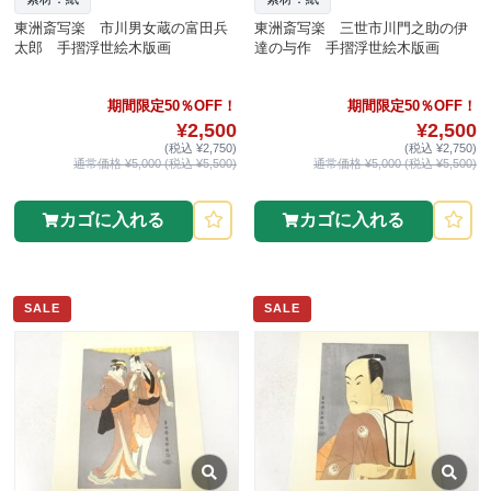
東洲斎写楽 市川男女蔵の富田兵
東洲斎写楽 三世市川門之助の伊
太郎 手摺浮世絵木版画
達の与作 手摺浮世絵木版画
期間限定50％OFF！
期間限定50％OFF！
¥2,500
¥2,500
(税込 ¥2,750)
(税込 ¥2,750)
通常価格 ¥5,000 (税込 ¥5,500)
通常価格 ¥5,000 (税込 ¥5,500)
カゴに入れる
カゴに入れる
SALE
SALE