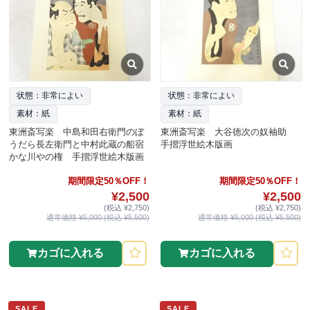
状態：非常によい
状態：非常によい
素材：紙
素材：紙
東洲斎写楽 中島和田右衛門のぼ
東洲斎写楽 大谷徳次の奴袖助
うだら長左衛門と中村此蔵の船宿
手摺浮世絵木版画
かな川やの権 手摺浮世絵木版画
期間限定50％OFF！
期間限定50％OFF！
¥2,500
¥2,500
(税込 ¥2,750)
(税込 ¥2,750)
通常価格 ¥5,000 (税込 ¥5,500)
通常価格 ¥5,000 (税込 ¥5,500)
カゴに入れる
カゴに入れる
SALE
SALE