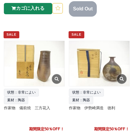
カゴに入れる
Sold Out
SALE
SALE
状態：非常によい
状態：非常によい
素材：陶器
素材：陶器
作家物 備前焼 三方花入
作家物 伊勢崎満造 徳利
期間限定50％OFF！
期間限定50％OFF！