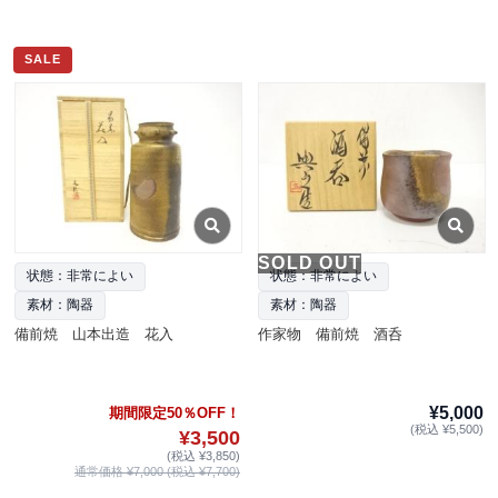
SALE
SOLD OUT
状態：非常によい
状態：非常によい
素材：陶器
素材：陶器
備前焼 山本出造 花入
作家物 備前焼 酒呑
¥5,000
期間限定50％OFF！
(税込 ¥5,500)
¥3,500
(税込 ¥3,850)
通常価格 ¥7,000 (税込 ¥7,700)