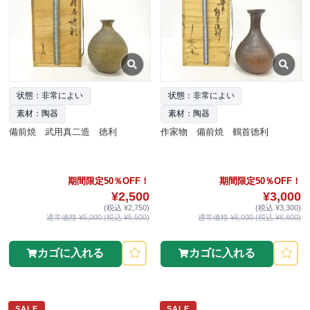
状態：非常によい
状態：非常によい
素材：陶器
素材：陶器
備前焼 武用真二造 徳利
作家物 備前焼 鶴首徳利
期間限定50％OFF！
期間限定50％OFF！
¥2,500
¥3,000
(税込 ¥2,750)
(税込 ¥3,300)
通常価格 ¥5,000 (税込 ¥5,500)
通常価格 ¥6,000 (税込 ¥6,600)
カゴに入れる
カゴに入れる
SALE
SALE