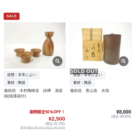
SALE
SOLD OUT
状態：非常によい
状態：非常によい
素材：陶器
素材：陶器
備前焼 木村陶峰造 緋襷 酒器
備前焼 香山造 水指
揃(保護箱付)
¥8,000
期間限定50％OFF！
(税込 ¥8,800)
¥2,500
(税込 ¥2,750)
通常価格 ¥5,000 (税込 ¥5,500)