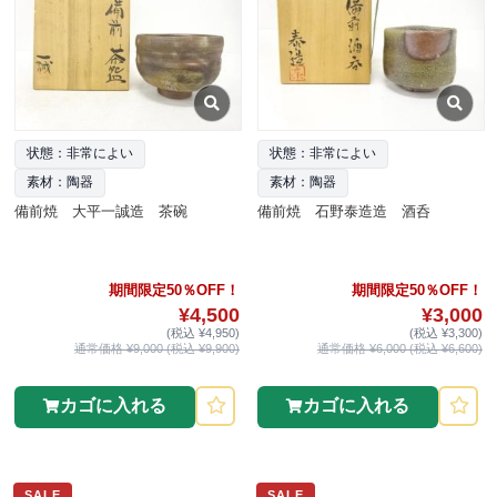
状態：非常によい
状態：非常によい
素材：陶器
素材：陶器
備前焼 大平一誠造 茶碗
備前焼 石野泰造造 酒呑
期間限定50％OFF！
期間限定50％OFF！
¥4,500
¥3,000
(税込 ¥4,950)
(税込 ¥3,300)
通常価格 ¥9,000 (税込 ¥9,900)
通常価格 ¥6,000 (税込 ¥6,600)
カゴに入れる
カゴに入れる
SALE
SALE