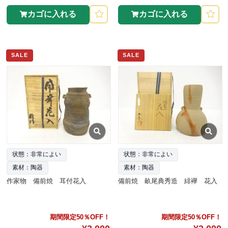
カゴに入れる
カゴに入れる
SALE
SALE
状態：非常によい
状態：非常によい
素材：陶器
素材：陶器
作家物 備前焼 耳付花入
備前焼 畝尾典秀造 緋襷 花入
期間限定50％OFF！
期間限定50％OFF！