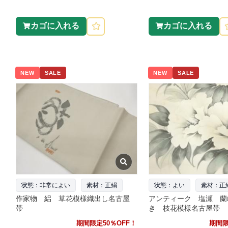
カゴに入れる
カゴに入れる
NEW
SALE
NEW
SALE
状態：非常によい
素材：正絹
状態：よい
素材：正
作家物 絽 草花模様織出し名古屋
アンティーク 塩瀬 蘭
帯
き 枝花模様名古屋帯
期間限定50％OFF！
期間限