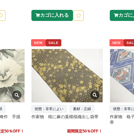
カゴに入れる
カゴに
NEW
SALE
NEW
SAL
絹
状態：非常によい
素材：正絹
状態：非常
峰作 手描
作家物 桜に麻の葉模様織出し袋帯
作家物 格
帯
定50％OFF！
期間限定50％OFF！