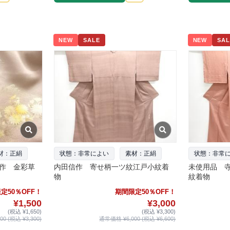
NEW
SALE
NEW
SAL
材：正絹
状態：非常によい
素材：正絹
状態：非常
作 金彩草
内田信作 寄せ柄一ツ紋江戸小紋着
未使用品 
物
紋着物
定50％OFF！
期間限定50％OFF！
¥1,500
¥3,000
(税込 ¥1,650)
(税込 ¥3,300)
0 (税込 ¥3,300)
通常価格 ¥6,000 (税込 ¥6,600)