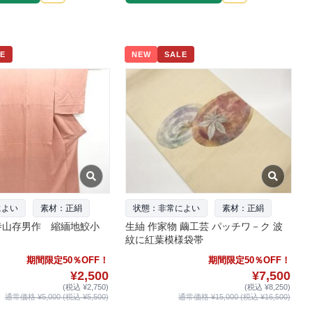
E
NEW
SALE
によい
素材：正絹
状態：非常によい
素材：正絹
寺山存男作 縮緬地鮫小
生紬 作家物 繭工芸 パッチワ－ク 波
紋に紅葉模様袋帯
期間限定50％OFF！
期間限定50％OFF！
¥2,500
¥7,500
(税込 ¥2,750)
(税込 ¥8,250)
通常価格 ¥5,000 (税込 ¥5,500)
通常価格 ¥15,000 (税込 ¥16,500)