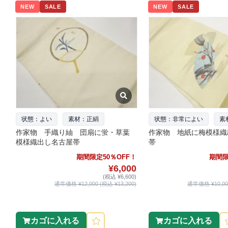
NEW
SALE
NEW
SALE
状態：よい
素材：正絹
状態：非常によい
素
作家物 手織り紬 団扇に蛍・草葉
作家物 地紙に梅模様織
模様織出し名古屋帯
帯
期間限定50％OFF！
期間限
¥6,000
(税込 ¥6,600)
通常価格 ¥12,000 (税込 ¥13,200)
通常価格 ¥10,000
カゴに入れる
カゴに入れる