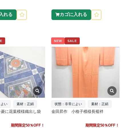
入れる
カゴに入れる
E
NEW
SALE
によい
素材：正絹
状態：非常によい
素材：正絹
子菱に花葉模様織出し袋
金田昇作 小格子模様長襦袢
期間限定50％OFF！
期間限定50％OFF！