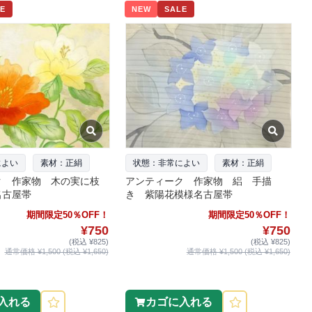
E
NEW
SALE
によい
素材：正絹
状態：非常によい
素材：正絹
ク 作家物 木の実に枝
アンティーク 作家物 絽 手描
名古屋帯
き 紫陽花模様名古屋帯
期間限定50％OFF！
期間限定50％OFF！
¥750
¥750
(税込 ¥825)
(税込 ¥825)
通常価格 ¥1,500 (税込 ¥1,650)
通常価格 ¥1,500 (税込 ¥1,650)
入れる
カゴに入れる