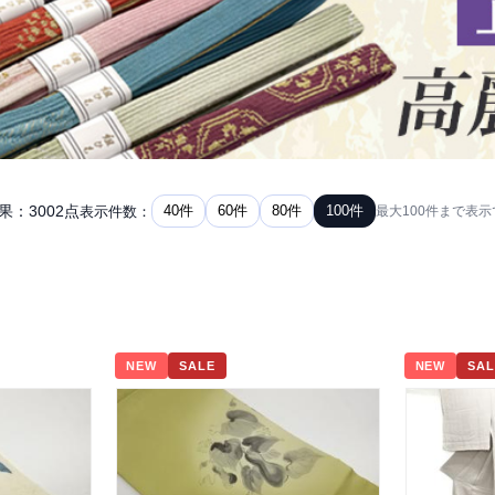
果：3002点
40件
60件
80件
100件
表示件数：
最大100件まで表
NEW
SALE
NEW
SAL