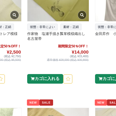
材：正絹
状態：非常によい
素材：正絹
状態：非常
トレア模様
作家物 塩瀬手描き瓢箪模様織出し
金田昇作 
名古屋帯
定50％OFF！
期間限定50％OFF！
¥2,500
¥14,000
(税込 ¥2,750)
(税込 ¥15,400)
0 (税込 ¥5,500)
通常価格 ¥28,000 (税込 ¥30,800)
カゴに入れる
カゴに
NEW
SALE
NEW
SAL