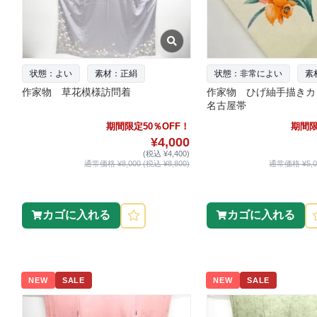
状態：よい
素材：正絹
状態：非常によい
素
作家物 草花模様訪問着
作家物 ひげ紬手描きカ
名古屋帯
期間限定50％OFF！
期間限
¥4,000
(税込 ¥4,400)
通常価格 ¥8,000 (税込 ¥8,800)
通常価格 ¥5,00
カゴに入れる
カゴに入れる
NEW
SALE
NEW
SALE