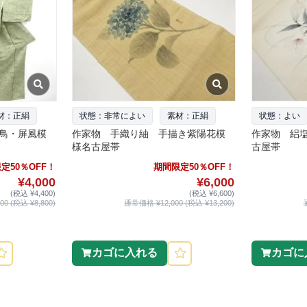
材：正絹
状態：非常によい
素材：正絹
状態：よい
鳥・屏風模
作家物 手織り紬 手描き紫陽花模
作家物 絽
様名古屋帯
古屋帯
定50％OFF！
期間限定50％OFF！
¥4,000
¥6,000
(税込 ¥4,400)
(税込 ¥6,600)
0 (税込 ¥8,800)
通常価格 ¥12,000 (税込 ¥13,200)
カゴに入れる
カゴに