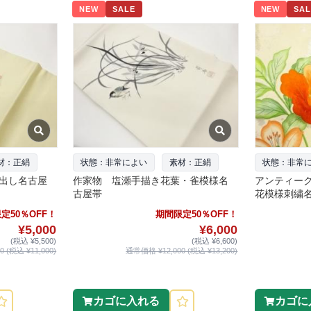
NEW
SALE
NEW
SAL
材：正絹
状態：非常によい
素材：正絹
状態：非常
出し名古屋
作家物 塩瀬手描き花葉・雀模様名
アンティー
古屋帯
花模様刺繍
定50％OFF！
期間限定50％OFF！
¥5,000
¥6,000
(税込 ¥5,500)
(税込 ¥6,600)
 (税込 ¥11,000)
通常価格 ¥12,000 (税込 ¥13,200)
カゴに入れる
カゴに