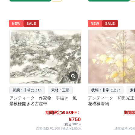
NEW
SALE
NEW
SALE
状態：非常によい
素材：正絹
状態：非常によい
素
アンティーク 作家物 手描き 風
アンティーク 和田光正
景模様開き名古屋帯
花模様着物
期間限定50％OFF！
期間限
¥750
(税込 ¥825)
通常価格 ¥1,500 (税込 ¥1,650)
通常価格 ¥3,00