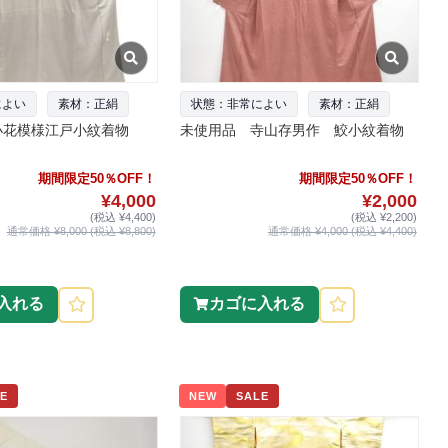
によい
素材：正絹
状態：非常によい
素材：正絹
小花模様江戸小紋着物
未使用品 寺山存男作 鮫小紋着物
期間限定50％OFF！
期間限定50％OFF！
¥4,000
¥2,000
(税込 ¥4,400)
(税込 ¥2,200)
通常価格 ¥8,000 (税込 ¥8,800)
通常価格 ¥4,000 (税込 ¥4,400)
入れる
カゴに入れる
E
NEW
SALE