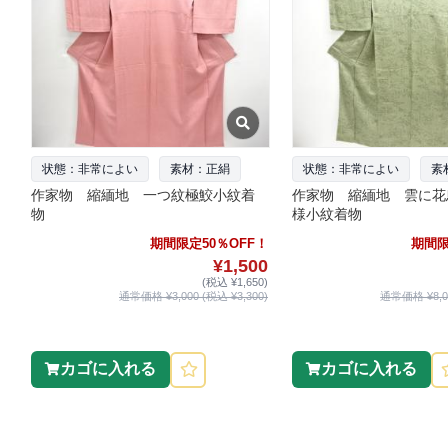
状態：非常によい
素材：正絹
状態：非常によい
素
作家物 縮緬地 一つ紋極鮫小紋着
作家物 縮緬地 雲に花
物
様小紋着物
期間限定50％OFF！
期間限
¥1,500
(税込 ¥1,650)
通常価格 ¥3,000 (税込 ¥3,300)
通常価格 ¥8,00
カゴに入れる
カゴに入れる