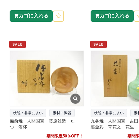
カゴに入れる
カゴに入れる
SALE
SALE
状態：非常によい
素材：陶器
状態：非常によい
素
備前焼 人間国宝 藤原雄造 た
九谷焼 人間国宝 吉田
つ 酒杯
裏金彩 草花文 花生
期間限定50％OFF！
期間限