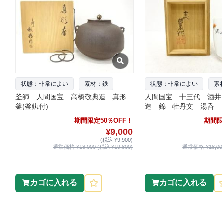
状態：非常によい
素材：鉄
状態：非常によい
素
釜師 人間国宝 高橋敬典造 真形
人間国宝 十三代 酒井
釜(釜釻付)
造 錦 牡丹文 湯呑
期間限定50％OFF！
期間限
¥9,000
(税込 ¥9,900)
通常価格 ¥18,000 (税込 ¥19,800)
通常価格 ¥18,000
カゴに入れる
カゴに入れる