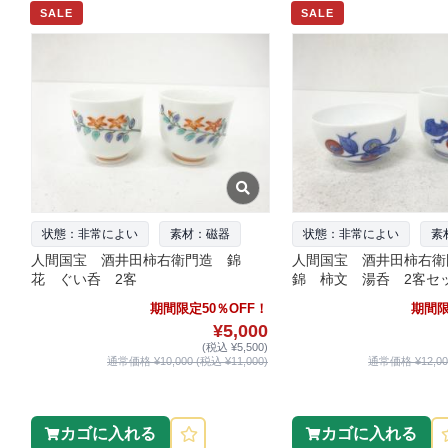
SALE
SALE
状態：非常によい
素材：磁器
状態：非常によい
素
人間国宝 酒井田柿右衛門造 錦
人間国宝 酒井田柿右衛
花 ぐい呑 2客
錦 柿文 湯呑 2客セ
期間限定50％OFF！
期間限
¥5,000
(税込 ¥5,500)
通常価格 ¥10,000 (税込 ¥11,000)
通常価格 ¥12,000
カゴに入れる
カゴに入れる