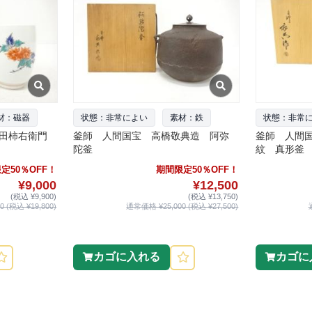
材：磁器
状態：非常によい
素材：鉄
状態：非常
田柿右衛門
釜師 人間国宝 高橋敬典造 阿弥
釜師 人間
陀釜
紋 真形釜
定50％OFF！
期間限定50％OFF！
¥9,000
¥12,500
(税込 ¥9,900)
(税込 ¥13,750)
 (税込 ¥19,800)
通常価格 ¥25,000 (税込 ¥27,500)
カゴに入れる
カゴに