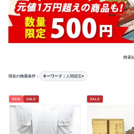
検索
現在の検索条件：
キーワード：
人間国宝
×
NEW
SALE
SALE