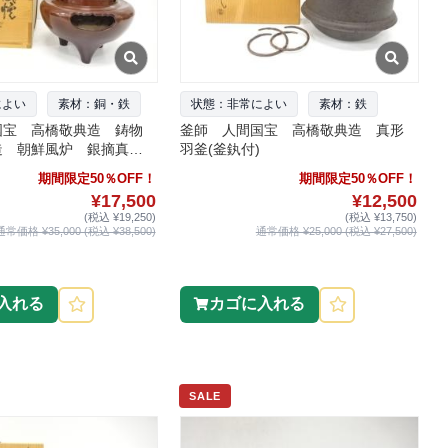
によい
素材：銅・鉄
状態：非常によい
素材：鉄
国宝 高橋敬典造 鋳物
釜師 人間国宝 高橋敬典造 真形
造 朝鮮風炉 銀摘真形
羽釜(釜釻付)
期間限定50％OFF！
期間限定50％OFF！
¥17,500
¥12,500
(税込 ¥19,250)
(税込 ¥13,750)
通常価格 ¥35,000 (税込 ¥38,500)
通常価格 ¥25,000 (税込 ¥27,500)
入れる
カゴに入れる
SALE