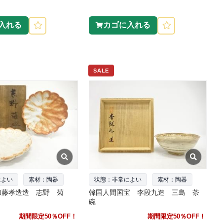
入れる
カゴに入れる
SALE
によい
素材：陶器
状態：非常によい
素材：陶器
加藤孝造造 志野 菊
韓国人間国宝 李段九造 三島 茶
碗
期間限定50％OFF！
期間限定50％OFF！