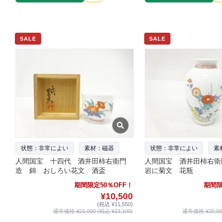
SALE
SALE
状態：非常によい
素材：磁器
状態：非常によい
素
人間国宝 十四代 酒井田柿右衛門
人間国宝 酒井田柿右
造 錦 おしろい花文 酒盃
岩に菊文 花瓶
期間限定50％OFF！
期間限
¥10,500
(税込 ¥11,550)
通常価格 ¥21,000 (税込 ¥23,100)
通常価格 ¥20,000