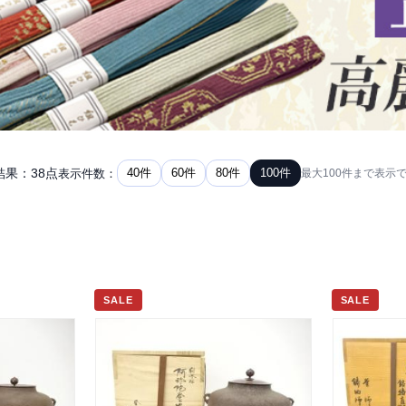
結果：38点
40件
60件
80件
100件
表示件数：
最大100件まで表示
SALE
SALE