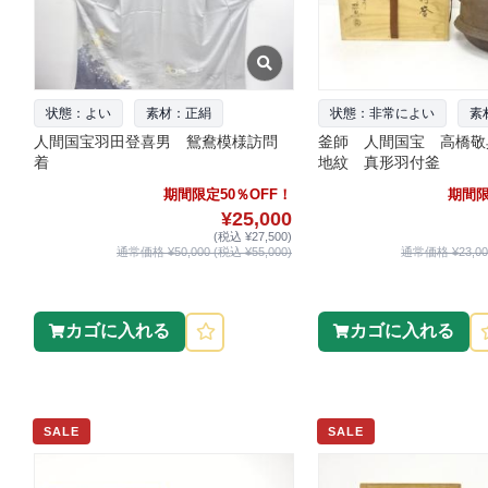
状態：よい
素材：正絹
状態：非常によい
素
人間国宝羽田登喜男 鴛鴦模様訪問
釜師 人間国宝 高橋敬
着
地紋 真形羽付釜
期間限定50％OFF！
期間限
¥25,000
(税込 ¥27,500)
通常価格 ¥50,000 (税込 ¥55,000)
通常価格 ¥23,000
カゴに入れる
カゴに入れる
SALE
SALE