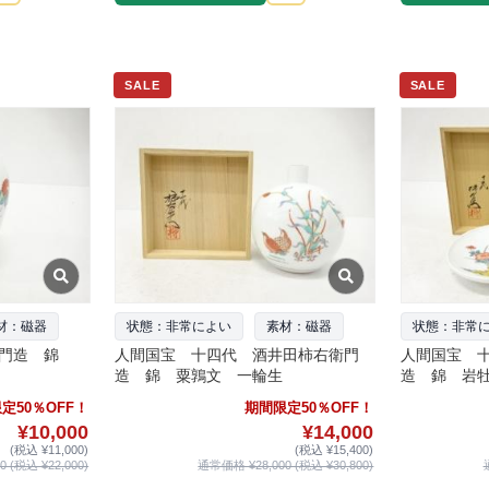
SALE
SALE
材：磁器
状態：非常によい
素材：磁器
状態：非常
衛門造 錦
人間国宝 十四代 酒井田柿右衛門
人間国宝 
造 錦 粟鶉文 一輪生
造 錦 岩牡
定50％OFF！
期間限定50％OFF！
¥10,000
¥14,000
(税込 ¥11,000)
(税込 ¥15,400)
 (税込 ¥22,000)
通常価格 ¥28,000 (税込 ¥30,800)