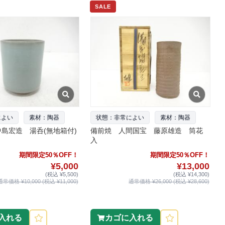
SALE
によい
素材：陶器
状態：非常によい
素材：陶器
島宏造 湯呑(無地箱付)
備前焼 人間国宝 藤原雄造 筒花
入
期間限定50％OFF！
期間限定50％OFF！
¥5,000
¥13,000
(税込 ¥5,500)
(税込 ¥14,300)
通常価格 ¥10,000 (税込 ¥11,000)
通常価格 ¥26,000 (税込 ¥28,600)
入れる
カゴに入れる