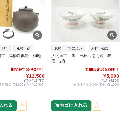
によい
素材：鉄
状態：非常によい
素材：磁器
国宝 高橋敬典造 桐地
人間国宝 酒井田柿右衛門造 錦
盃 2客
期間限定50％OFF！
期間限定50％OFF！
¥12,500
¥5,000
(税込 ¥13,750)
(税込 ¥5,500)
通常価格 ¥25,000 (税込 ¥27,500)
通常価格 ¥10,000 (税込 ¥11,000)
入れる
カゴに入れる