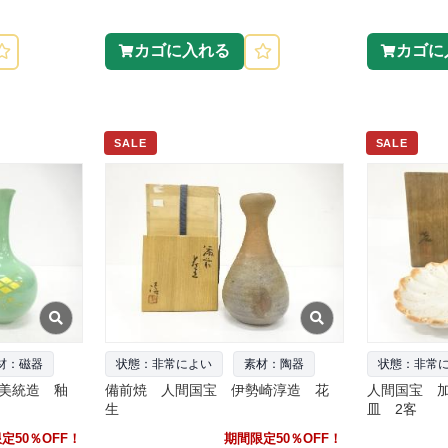
カゴに入れる
カゴに
SALE
SALE
材：磁器
状態：非常によい
素材：陶器
状態：非常
美統造 釉
備前焼 人間国宝 伊勢崎淳造 花
人間国宝 
生
皿 2客
定50％OFF！
期間限定50％OFF！