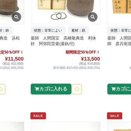
材：鉄
状態：非常によい
素材：鉄
状態：非常
典造 浜松
釜師 人間国宝 高橋敬典造 利休
釜師 人間
好 阿弥陀堂釜(釜釻付)
師 彦兵衛
釜添
定50％OFF！
期間限定50％OFF！
¥11,500
¥13,500
(税込 ¥12,650)
(税込 ¥14,850)
 (税込 ¥25,300)
通常価格 ¥27,000 (税込 ¥29,700)
カゴに入れる
カゴに
SALE
SALE