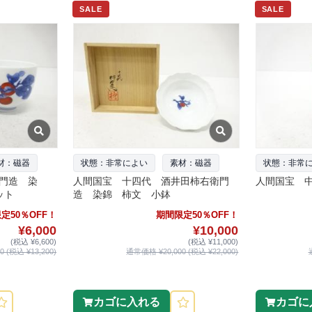
SALE
SALE
材：磁器
状態：非常によい
素材：磁器
状態：非常
門造 染
人間国宝 十四代 酒井田柿右衛門
人間国宝 中
ット
造 染錦 柿文 小鉢
定50％OFF！
期間限定50％OFF！
¥6,000
¥10,000
(税込 ¥6,600)
(税込 ¥11,000)
 (税込 ¥13,200)
通常価格 ¥20,000 (税込 ¥22,000)
カゴに入れる
カゴに