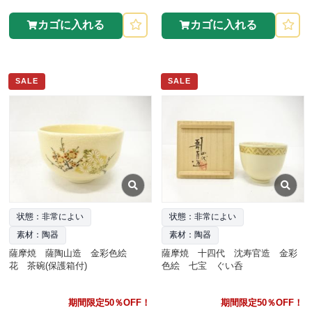
カゴに入れる
カゴに入れる
SALE
SALE
状態：非常によい
状態：非常によい
素材：陶器
素材：陶器
薩摩焼 薩陶山造 金彩色絵
薩摩焼 十四代 沈寿官造 金彩
花 茶碗(保護箱付)
色絵 七宝 ぐい呑
期間限定50％OFF！
期間限定50％OFF！