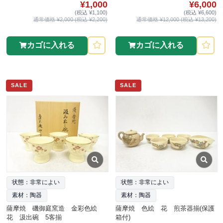
¥1,000
¥6,000
(税込 ¥1,100)
(税込 ¥6,600)
通常価格 ¥2,000 (税込 ¥2,200)
通常価格 ¥12,000 (税込 ¥13,200)
カゴに入れる
カゴに入れる
SALE
SALE
状態：非常によい
状態：非常によい
素材：陶器
素材：陶器
薩摩焼 磯御庭窯造 金彩色絵
薩摩焼 色絵 花 煎茶器揃(保護
花 汲出碗 5客揃
箱付)