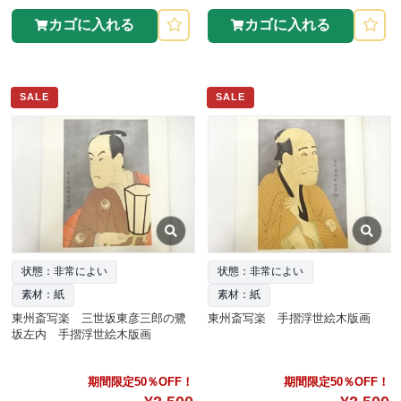
カゴに入れる
カゴに入れる
SALE
SALE
状態：非常によい
状態：非常によい
素材：紙
素材：紙
東州斎写楽 三世坂東彦三郎の鷺
東州斎写楽 手摺浮世絵木版画
坂左内 手摺浮世絵木版画
期間限定50％OFF！
期間限定50％OFF！