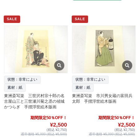
SALE
SALE
状態：非常によい
状態：非常によい
素材：紙
素材：紙
東洲斎写楽 三世沢村宗十郎の名
東洲斎写楽 市川男女蔵の富田兵
古屋山三と三世瀬川菊之丞の傾城
太郎 手摺浮世絵木版画
かつらぎ 手摺浮世絵木版画
期間限定50％OFF！
期間限定50％OFF！
¥2,500
¥2,500
(税込 ¥2,750)
(税込 ¥2,750)
通常価格 ¥5,000 (税込 ¥5,500)
通常価格 ¥5,000 (税込 ¥5,500)