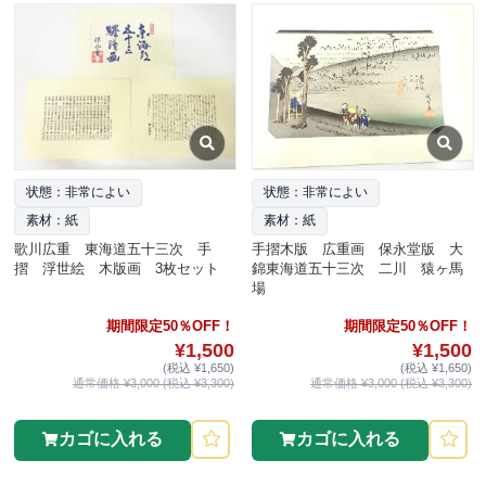
状態：非常によい
状態：非常によい
素材：紙
素材：紙
歌川広重 東海道五十三次 手
手摺木版 広重画 保永堂版 大
摺 浮世絵 木版画 3枚セット
錦東海道五十三次 二川 猿ヶ馬
場
期間限定50％OFF！
期間限定50％OFF！
¥1,500
¥1,500
(税込 ¥1,650)
(税込 ¥1,650)
通常価格 ¥3,000 (税込 ¥3,300)
通常価格 ¥3,000 (税込 ¥3,300)
カゴに入れる
カゴに入れる