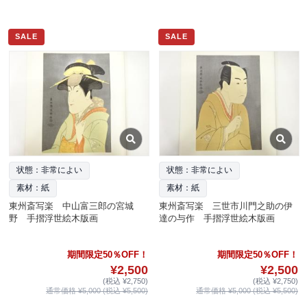
SALE
SALE
状態：非常によい
状態：非常によい
素材：紙
素材：紙
東州斎写楽 中山富三郎の宮城
東州斎写楽 三世市川門之助の伊
野 手摺浮世絵木版画
達の与作 手摺浮世絵木版画
期間限定50％OFF！
期間限定50％OFF！
¥2,500
¥2,500
(税込 ¥2,750)
(税込 ¥2,750)
通常価格 ¥5,000 (税込 ¥5,500)
通常価格 ¥5,000 (税込 ¥5,500)