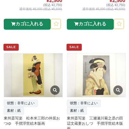
¥2,500
¥2,500
(税込 ¥2,750)
(税込 ¥2,750)
通常価格 ¥5,000 (税込 ¥5,500)
通常価格 ¥5,000 (税込 ¥5,500)
カゴに入れる
カゴに入れる
SALE
SALE
状態：非常によい
状態：非常によい
素材：紙
素材：紙
東州斎写楽 松本米三郎の仲居お
東州斎写楽 三瀬瀬川菊之丞の田
つゆ 手摺浮世絵木版画
辺文蔵妻おしづ 手摺浮世絵木版
画