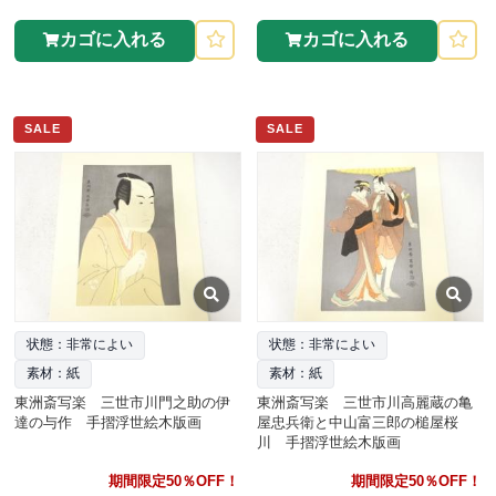
カゴに入れる
カゴに入れる
SALE
SALE
状態：非常によい
状態：非常によい
素材：紙
素材：紙
東洲斎写楽 三世市川門之助の伊
東洲斎写楽 三世市川高麗蔵の亀
達の与作 手摺浮世絵木版画
屋忠兵衛と中山富三郎の槌屋桜
川 手摺浮世絵木版画
期間限定50％OFF！
期間限定50％OFF！