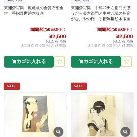
東洲斎写楽 嵐竜蔵の金貸石部金
東洲斎写楽 中島和田右衛門のぼ
吉 手摺浮世絵木版画
うだら長左衛門と中村此蔵の船宿
かな川やの権 手摺浮世絵木版画
期間限定50％OFF！
期間限定50％OFF！
¥2,500
¥2,500
(税込 ¥2,750)
(税込 ¥2,750)
通常価格 ¥5,000 (税込 ¥5,500)
通常価格 ¥5,000 (税込 ¥5,500)
カゴに入れる
カゴに入れる
SALE
SALE