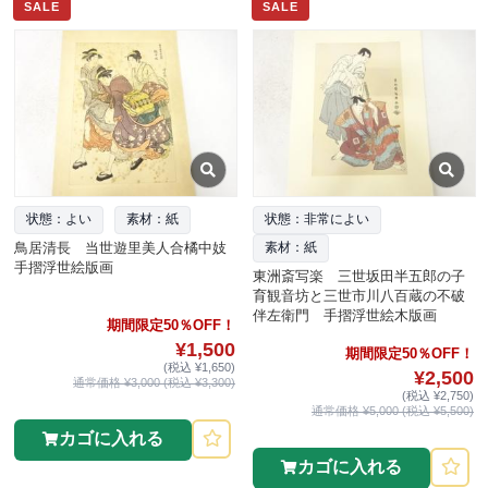
SALE
SALE
状態：よい
素材：紙
状態：非常によい
鳥居清長 当世遊里美人合橘中妓
素材：紙
手摺浮世絵版画
東洲斎写楽 三世坂田半五郎の子
育観音坊と三世市川八百蔵の不破
伴左衛門 手摺浮世絵木版画
期間限定50％OFF！
¥1,500
期間限定50％OFF！
(税込 ¥1,650)
¥2,500
通常価格 ¥3,000 (税込 ¥3,300)
(税込 ¥2,750)
通常価格 ¥5,000 (税込 ¥5,500)
カゴに入れる
カゴに入れる