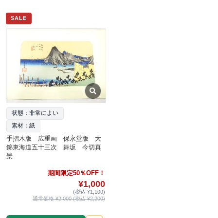
SALE
状態：非常によい
素材：紙
手摺木版 広重画 保永堂版 大
錦東海道五十三次 舞坂 今切真
景
期間限定50％OFF！
¥1,000
(税込 ¥1,100)
通常価格 ¥2,000 (税込 ¥2,200)