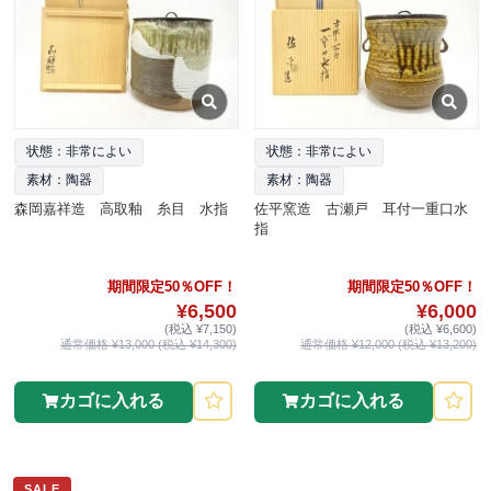
状態：非常によい
状態：非常によい
素材：陶器
素材：陶器
森岡嘉祥造 高取釉 糸目 水指
佐平窯造 古瀬戸 耳付一重口水
指
期間限定50％OFF！
期間限定50％OFF！
¥6,500
¥6,000
(税込 ¥7,150)
(税込 ¥6,600)
通常価格 ¥13,000 (税込 ¥14,300)
通常価格 ¥12,000 (税込 ¥13,200)
カゴに入れる
カゴに入れる
SALE