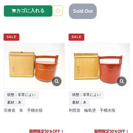
カゴに入れる
Sold Out
SALE
SALE
状態：非常によい
状態：非常によい
素材：木
素材：木
宗春造 朱 手桶水指
利哲造 輪島塗 手桶水指
期間限定50％OFF！
期間限定50％OFF！