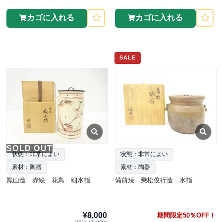
カゴに入れる
カゴに入れる
SALE
SOLD OUT
状態：非常によい
状態：非常によい
素材：陶器
素材：陶器
鳳山造 赤絵 花鳥 細水指
備前焼 乗松俊行造 水指
¥8,000
期間限定50％OFF！