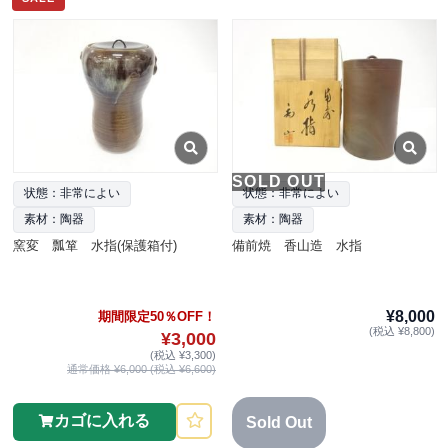
SOLD OUT
状態：非常によい
状態：非常によい
素材：陶器
素材：陶器
窯変 瓢箪 水指(保護箱付)
備前焼 香山造 水指
¥8,000
期間限定50％OFF！
(税込 ¥8,800)
¥3,000
(税込 ¥3,300)
通常価格 ¥6,000 (税込 ¥6,600)
カゴに入れる
Sold Out