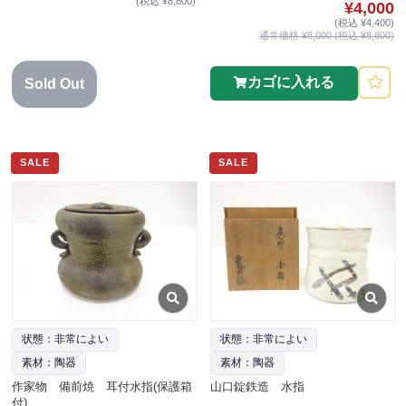
(税込 ¥8,800)
¥4,000
(税込 ¥4,400)
通常価格 ¥8,000 (税込 ¥8,800)
カゴに入れる
Sold Out
SALE
SALE
状態：非常によい
状態：非常によい
素材：陶器
素材：陶器
作家物 備前焼 耳付水指(保護箱
山口錠鉄造 水指
付)