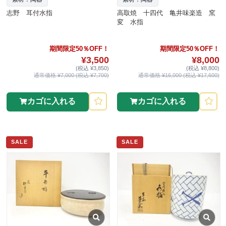
志野 耳付水指
高取焼 十四代 亀井味楽造 窯
変 水指
期間限定50％OFF！
期間限定50％OFF！
¥3,500
¥8,000
(税込 ¥3,850)
(税込 ¥8,800)
通常価格 ¥7,000 (税込 ¥7,700)
通常価格 ¥16,000 (税込 ¥17,600)
カゴに入れる
カゴに入れる
SALE
SALE