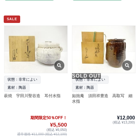
SALE
SOLD OUT
状態：非常によい
状態：非常によい
素材：陶器
素材：陶器
萩焼 宇田川聖谷造 耳付水指
如拙庵 須田祥豊造 高取写 細
水指
¥12,000
期間限定50％OFF！
(税込 ¥13,200)
¥5,500
(税込 ¥6,050)
通常価格 ¥11,000 (税込 ¥12,100)