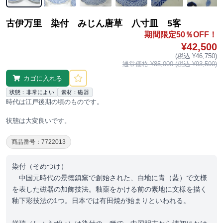
古伊万里 染付 みじん唐草 八寸皿 5客
期間限定50％OFF！
¥42,500
(税込 ¥46,750)
通常価格 ¥85,000 (税込 ¥93,500)
カゴに入れる
状態：非常によい
素材：磁器
時代は江戸後期の頃のものです。
状態は大変良いです。
商品番号：7722013
染付（そめつけ）
中国元時代の景徳鎮窯で創始された、白地に青（藍）で文様
を表した磁器の加飾技法。釉薬をかける前の素地に文様を描く
釉下彩技法の1つ。日本では有田焼が始まりといわれる。