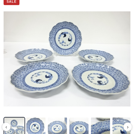
SALE
‹
›