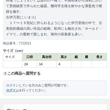
祥瑞（しょうずい）は染付の一種で、中国明末から清初にかけ
て景徳鎮窯で作られた磁器。幾何学文様を鮮やかな青藍色で模
様を施す。
古伊万里(こいまり)
１７〜１９世紀に作られるようになった伊万里焼の中で、古
美術的価値の高い作品の総称。欧州にも輸出され「オールド・
イマリ」の愛称で親しまれ、海外の収集家も多い。
商品番号：7722013
サイズ（cm）
サイズ
口径
高台径
高さ
縦
横
長さ
24
14
4
この商品へ質問する
?
ログインしている方のみご質問が可能です。
ログイン
を行ってください。