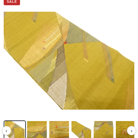
SALE
‹
›