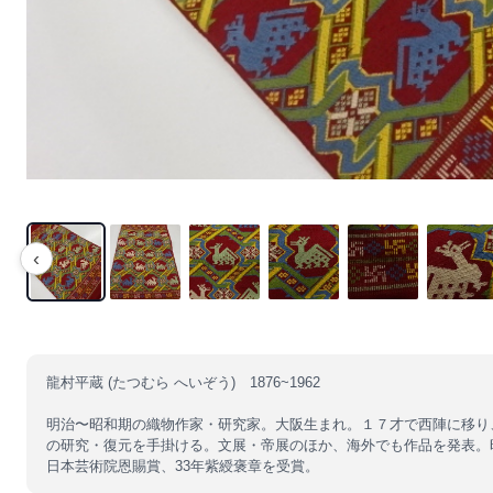
‹
龍村平蔵 (たつむら へいぞう) 1876~1962
明治〜昭和期の織物作家・研究家。大阪生まれ。１７才で西陣に移り
の研究・復元を手掛ける。文展・帝展のほか、海外でも作品を発表。昭
日本芸術院恩賜賞、33年紫綬褒章を受賞。