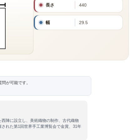
長さ
440
幅
29.5
質問が可能です。
。
を西陣に設立し、美術織物の制作、古代織物
された第1回世界手工業博覧会で金賞、31年