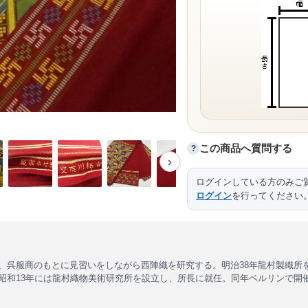
この商品へ質問する
?
›
ログインしている方のみご
ログイン
を行ってください
、呉服商のもとに見習いをしながら西陣織を研究する。明治38年龍村製織所
和13年には龍村織物美術研究所を設立し、所長に就任。同年ベルリンで開催