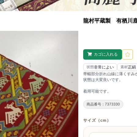
龍村平蔵製 有栖川
カゴに入れる
非常によい
正絹
状態
素材
帯幅部分折れ山線に薄くすみ
状態は大変良いです。
着用可能です。
商品番号：7373330
サイズ（cm）