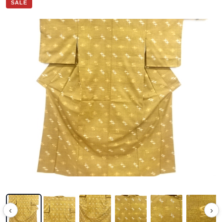
SALE
‹
›