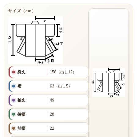
サイズ（cm）
身丈
156（出し12）
裄
63（出し5）
袖丈
49
後幅
28
前幅
22