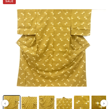
SALE
‹
›