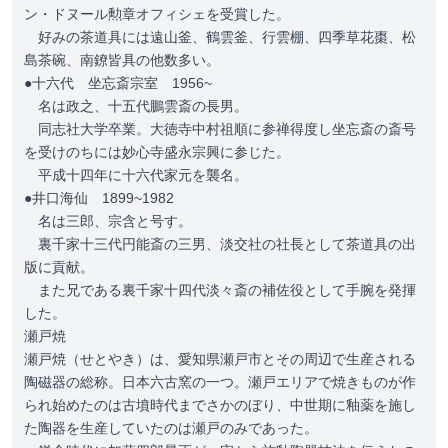
ン・ドヌール勲章オフィシェを受賞した。
好みの茶道具には遠山釜、鶴雲釜、行雲棚、四季草花棗、松
島茶碗、南鐐皆具の他数多い。
●十六代 坐忘斎宗室 1956~
名は政之、十五代鵬雲斎の長男。
同志社大学卒業。大徳寺中村祖順に参禅得度し坐忘斎の斎号
を受けのちには妙心寺盛永宗興に参じた。
平成十四年に十六代家元を襲名。
●井口海仙 1899~1982
名は三郎、宗含と号す。
裏千家十三代円能斎の三男、淡交社の社長として茶道具の出
版に貢献。
また兄である裏千家十四代淡々斎の補佐役として手腕を発揮
した。
瀬戸焼
瀬戸焼（せとやき）は、愛知県瀬戸市とその周辺で生産される
陶磁器の総称。日本六古窯の一つ。瀬戸エリアで焼きものが作
られ始めたのは古墳時代までさかのぼり、中世期に釉薬を施し
た陶器を生産していたのは瀬戸のみであった。