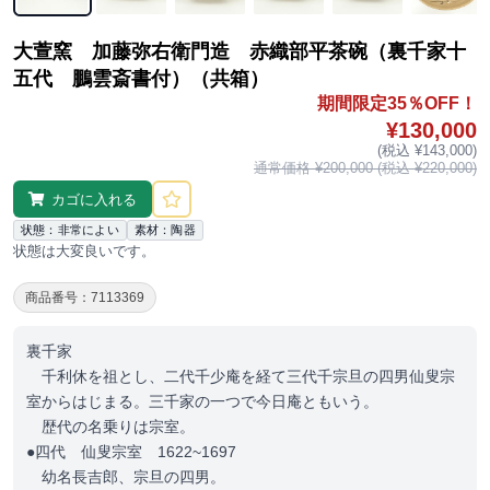
大萱窯 加藤弥右衛門造 赤織部平茶碗（裏千家十
五代 鵬雲斎書付）（共箱）
期間限定35％OFF！
¥130,000
(税込 ¥143,000)
通常価格 ¥200,000 (税込 ¥220,000)
カゴに入れる
状態：非常によい
素材：陶器
状態は大変良いです。
商品番号：7113369
裏千家
千利休を祖とし、二代千少庵を経て三代千宗旦の四男仙叟宗
室からはじまる。三千家の一つで今日庵ともいう。
歴代の名乗りは宗室。
●四代 仙叟宗室 1622~1697
幼名長吉郎、宗旦の四男。