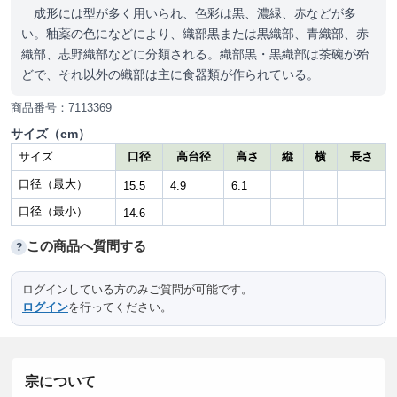
成形には型が多く用いられ、色彩は黒、濃緑、赤などが多
い。釉薬の色になどにより、織部黒または黒織部、青織部、赤
織部、志野織部などに分類される。織部黒・黒織部は茶碗が殆
どで、それ以外の織部は主に食器類が作られている。
商品番号：7113369
サイズ（cm）
サイズ
口径
高台径
高さ
縦
横
長さ
口径（最大）
15.5
4.9
6.1
口径（最小）
14.6
この商品へ質問する
?
ログインしている方のみご質問が可能です。
ログイン
を行ってください。
宗について