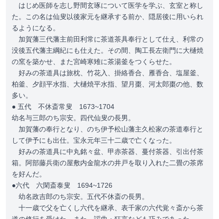
はじめ医師を志し野間玄琢について医学を学ぶ、玄室と称し
た。この名は仙叟以後家元を継承する前か、隠居後に用いられ
るようになる。
加賀藩三代藩主前田利常に茶道茶具奉行として仕え、利常の
没後五代藩主綱紀にも仕えた。その間、陶工長左衛門に大樋焼
の窯を築かせ、また宮崎寒雉に茶湯釜をつくらせた。
好みの茶道具は旅枕、竹花入、掛絡香合、雁香合、塩屋釜、
柏釜、夕顔平水指、大樋焼平水指、望月棗、河太郎棗の他、数
多い。
● 五代 不休斎常叟 1673~1704
幼名与三郎のち宗安。四代仙叟の長男。
加賀藩の奉行となり、のち伊予松山藩主久松家の茶道奉行と
して伊予にも出仕。宝永元年三十二歳で亡くなった。
好みの茶道具に中丸銘々盆、甲赤茶器、蔓付茶器、引出付茶
箱。阿部藤兵衛の屋敷内金龍水の井戸を取り入れた二畳の茶席
を好んだ。
●六代 六閑斎泰叟 1694~1726
幼名政吉郎のち宗安。五代不休斎の長男。
十一歳で父を亡くし六代を継承、表千家の六代覚々斎から茶