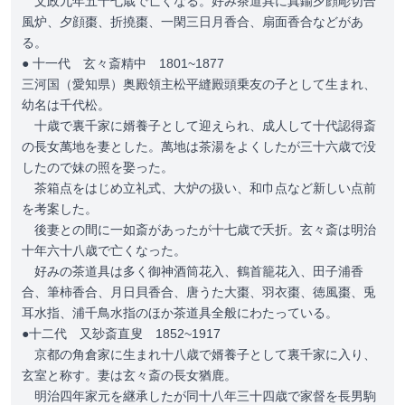
文政九年五十七歳で亡くなる。好み茶道具に真鍮夕顔彫切合
風炉、夕顔棗、折撓棗、一閑三日月香合、扇面香合などがあ
る。
● 十一代 玄々斎精中 1801~1877
三河国（愛知県）奥殿領主松平縫殿頭乗友の子として生まれ、
幼名は千代松。
十歳で裏千家に婿養子として迎えられ、成人して十代認得斎
の長女萬地を妻とした。萬地は茶湯をよくしたが三十六歳で没
したので妹の照を娶った。
茶箱点をはじめ立礼式、大炉の扱い、和巾点など新しい点前
を考案した。
後妻との間に一如斎があったが十七歳で夭折。玄々斎は明治
十年六十八歳で亡くなった。
好みの茶道具は多く御神酒筒花入、鶴首籠花入、田子浦香
合、筆柿香合、月日貝香合、唐うた大棗、羽衣棗、徳風棗、兎
耳水指、浦千鳥水指のほか茶道具全般にわたっている。
●十二代 又玅斎直叟 1852~1917
京都の角倉家に生まれ十八歳で婿養子として裏千家に入り、
玄室と称す。妻は玄々斎の長女猶鹿。
明治四年家元を継承したが同十八年三十四歳で家督を長男駒