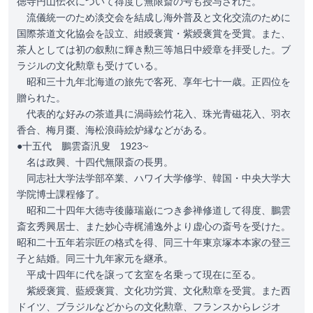
徳寺円山伝衣について得度し無限斎の号も授与された。
流儀統一のため淡交会を結成し海外普及と文化交流のために
国際茶道文化協会を設立、紺綬褒賞・紫綬褒賞を受賞。また、
茶人としては初の叙勲に輝き勲三等旭日中綬章を拝受した。ブ
ラジルの文化勲章も受けている。
昭和三十九年北海道の旅先で客死、享年七十一歳。正四位を
贈られた。
代表的な好みの茶道具に渦蒔絵竹花入、珠光青磁花入、羽衣
香合、梅月棗、海松浪蒔絵炉縁などがある。
●十五代 鵬雲斎汎叟 1923~
名は政興、十四代無限斎の長男。
同志社大学法学部卒業、ハワイ大学修学、韓国・中央大学大
学院博士課程修了。
昭和二十四年大徳寺後藤瑞巌につき参禅修道して得度、鵬雲
斎玄秀興居士、また妙心寺梶浦逸外より虚心の斎号を受けた。
昭和二十五年若宗匠の格式を得、同三十年東京塚本本家の登三
子と結婚。同三十九年家元を継承。
平成十四年に代を譲って玄室を名乗って現在に至る。
紫綬褒賞、藍綬褒賞、文化功労賞、文化勲章を受賞。また西
ドイツ、ブラジルなどからの文化勲章、フランスからレジオ