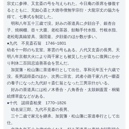
宗丈に参禅、又玄斎の号を与えられた。今日庵の茶席を修復す
るとともに、兄如心斎と大徳寺僧無学宗衍・大龍宗丈の協力を
得て、七事式を制定した。
明和八年五十三歳で没。好みの茶道具に夕顔台子、銀杏台
子、焼桐棚、壺々大棗、老松茶器、飴釉手付水指、竹根水指、
老松彫真鍮皆具、蒲団釜、夕顔釜のほか数が多い。
●九代 不見斎石翁 1746~1801
幼名十一郎のち玄室。寒雲の号もある。八代又玄斎の長男。天
明八年京都大火により両千家とも被災したが直ちに復興にかか
り利休二百回忌追善茶会を営んだ。
加賀藩・松山藩に茶道奉行として出仕。享和元年五十六歳で
没。長男認得斎のほか、次男に宗玄、武者小路千家八代一啜斎
の養子になった九代好々斎仁翁となった三男宗什がいる。
好みの茶道具には松ノ木香合・八角香合・太鼓銅蓋置・桐菊
絵煙草盆などがある。
●十代 認得斎柏叟 1770~1826
幼名栄三郎。九代不見斎の長男。
三十二歳で家元を継承。加賀藩・松山藩に茶道奉行として出
仕。