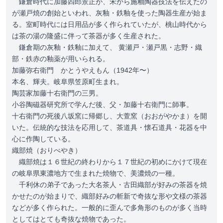
鎌倉時代に加藤四郎景正が、宋から施釉陶器技法を伝えたの
が瀬戸焼の創始といわれ、灰釉・鉄釉を使った陶器生産が始ま
る。室町時代には日用品が多く作られていたが、桃山時代から
は茶の湯の隆盛に伴って茶器が多く生産された。
鎌倉期の灰釉・鉄釉に加えて、 黄瀬戸・瀬戸黒・志野・織
部・鉄赤の釉薬が用いられる。
加藤弥右衛門 かとうやえもん（1942年〜）
本名、輝夫。岐阜県笠原町生まれ。
陶芸家加藤十右衛門の三男。
小谷陶磁器研究所で学んだ後、父・加藤十右衛門に師事。
十右衛門の死後八坂窯に帰郷し、大萱窯（おおがやかま）を開
いた。伝統的な技法を応用して、茶道具・懐石道具・花器を中
心に作陶している。
織部焼（おりべやき）
織部焼は１６世紀の終わりから１７世紀の初めにかけて現在
の岐阜県東濃地方で生まれた焼物で、美濃焼の一種。
千利休の弟子であった大名茶人・古田織部が好みの茶器を焼
かせたのが始まりで、織部好みの斬新で奇抜な形や文様の茶器
などが多く作られた。一般的に歪んで多角形のものが多く当時
としてはとても奇抜な焼物であった。