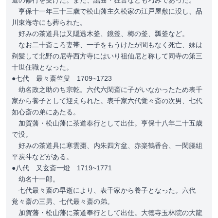
道の修行を受けた。また、謡曲・狂言なども巧みであった。
亨保十一年三十三歳で松山藩主久松家の江戸屋敷に没し、品
川東海寺にも葬られた。
好みの茶道具は又隠透木釜、鏡釜、梅の釜、瓢釜など。
なお二十斎ころ妻帯、一子をもうけたが間もなく死亡、妹は
剃髪して北野の尼寺西方寺にはいり祖仙尼と称して同寺の第三
十世住職となった。
●七代 最々斎竺叟 1709~1723
幼名政之助のち宗乾。六代六閑斎に子がいなかったため表千
家から養子として迎えられた。表千家六代覚々斎の次男、七代
如心斎の弟にあたる。
加賀藩・松山藩に茶道奉行として出仕。亨保十八年二十五歳
で没。
好みの茶道具に寒雲棗、内朱四方盆、赤楽鶴香合、一閑籐組
平炭斗などがある。
●八代 又玄斎一燈 1719~1771
幼名十一郎。
七代最々斎の早逝により、表千家から養子となった。六代
覚々斎の三男、七代最々斎の弟。
加賀藩・松山藩に茶道奉行として出仕。大徳寺玉林院の大龍