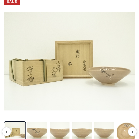
SALE
‹
›