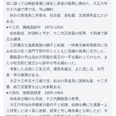
吉に譲って山崎妙喜庵に移住し茶道の振興に務めた。大正六年
六十六歳で堺で没。号は幽軒。
好みの茶道具に舟香合、住吉釜、老松棗、文箱煙草盆などが
ある。
●十三代 圓能斎鉄中 1872~1924
幼名駒吉、対流軒と号す。十二代又玅斎の長男、十四歳で家
元を継承。
三田藩主九鬼家親族の綱子と結婚、一時東京麻布我善坊に住
み在京の玄々斎門下田中宗トとともに流儀の発展に尽力した。
圓能斎の号は北白川宮能久親王の一字を賜わってのもの、ま
た小松宮彰仁親王から鉄中の号を賜わった。
考案した点前に三友之式、濃茶各服点、また流し点、大円
真・草の復興がある。
大正十三年五十三歳で没。好みの茶道具に国師丸釜、十二月
棗、銀三宝蓋置をはじめ多数ある。
●十四代 無限斎碩叟 1893~1964
幼名政之輔のち宗叔。十三代圓能斎の長男。
大正六年仙台伊藤家の嘉代子と結婚。結婚を機に九鬼隆一よ
り拝受した淡々斎に改称。碩叟と号し梅糸庵とも称したが、大