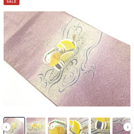
SALE
‹
›