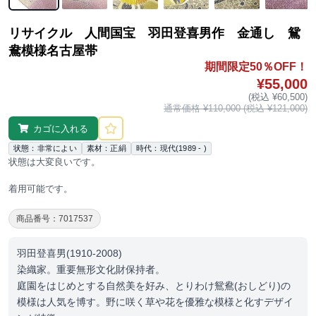
リサイクル 人間国宝 羽田登喜男作 金通し 鴛
鴦模様名古屋帯
期間限定50％OFF！
¥55,000
(税込 ¥60,500)
通常価格 ¥110,000 (税込 ¥121,000)
カゴに入れる
状態：非常によい
素材：正絹
時代：現代(1989 - )
状態は大変良いです。
着用可能です。
商品番号：7017537
羽田登喜男(1910-2008)
染織家。重要無形文化財保持者。
庭園をはじめとする自然美を好み、とりわけ鴛鴦(おしどり)の
模様は人気を博す。野に咲く草や花を優雅な模様と化すデザイ