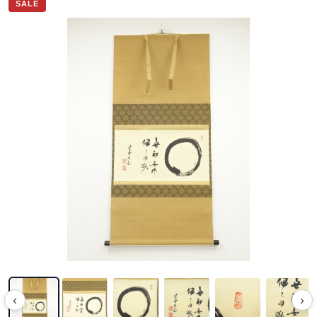
SALE
‹
›