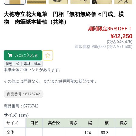
大徳寺立花大亀筆 円相「無初無終個々円成」横
物 肉筆紙本掛軸（共箱）
期間限定35％OFF！
¥42,250
(税込 ¥46,475)
通常価格 ¥65,000 (税込 ¥71,500)
カゴに入れる
状態：並
素材：紙本
本紙全体に薄いシミがあります。
その他には問題なく、まだまだ使用可能な状態です。
商品番号：6776742
商品番号：6776742
サイズ（cm）
サイズ
口径
高台径
高さ
縦
横
長さ
全体
124
63.3