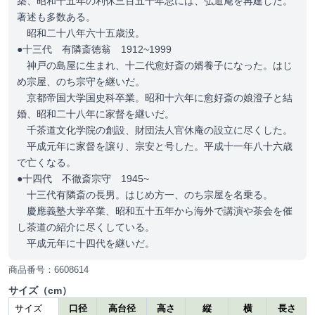
築、昭和十五年の利休三百五十年忌には、弘道庵を再建した。
著述も多数ある。
昭和二十八年六十五歳没。
●十三代 有隣斎徳翁 1912~1999
神戸の島屋に生まれ、十二代愈好斎の婿養子になった。はじ
め宗屋、のち宗守を継いだ。
京都帝国大学国史科卒業。昭和十六年に愈好斎の娘澄子と結
婚、昭和二十八年に家督を継いだ。
千茶道文化学院の創設、財団法人官休庵の設立に尽くした。
平成元年に家督を譲り、宗安と号した。平成十一年八十六歳
で亡くなる。
●十四代 不徹斎宗守 1945~
十三代有隣斎の長男。はじめ方一、のち宗屋を名乗る。
慶應義塾大学卒業、昭和五十五年から海外で講演や茶会を催
し茶道の紹介に尽くしている。
平成元年に十四代を継いだ。
商品番号：6608614
サイズ（cm）
サイズ
口径
高台径
高さ
縦
横
長さ