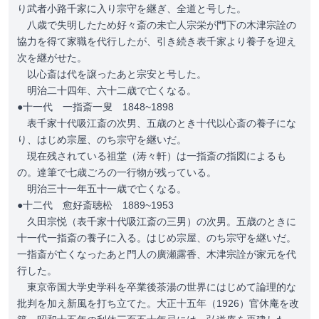
り武者小路千家に入り宗守を継ぎ、全道と号した。
八歳で失明したため好々斎の未亡人宗栄が門下の木津宗詮の
協力を得て家職を代行したが、引き続き表千家より養子を迎え
次を継がせた。
以心斎は代を譲ったあと宗安と号した。
明治二十四年、六十二歳で亡くなる。
●十一代 一指斎一叟 1848~1898
表千家十代吸江斎の次男、五歳のとき十代以心斎の養子にな
り、はじめ宗屋、のち宗守を継いだ。
現在残されている祖堂（涛々軒）は一指斎の指図によるも
の。達筆で七歳ごろの一行物が残っている。
明治三十一年五十一歳で亡くなる。
●十二代 愈好斎聴松 1889~1953
久田宗悦（表千家十代吸江斎の三男）の次男。五歳のときに
十一代一指斎の養子に入る。はじめ宗屋、のち宗守を継いだ。
一指斎が亡くなったあと門人の廣瀬露香、木津宗詮が家元を代
行した。
東京帝国大学史学科を卒業後茶湯の世界にはじめて論理的な
批判を加え新風を打ち立てた。大正十五年（1926）官休庵を改