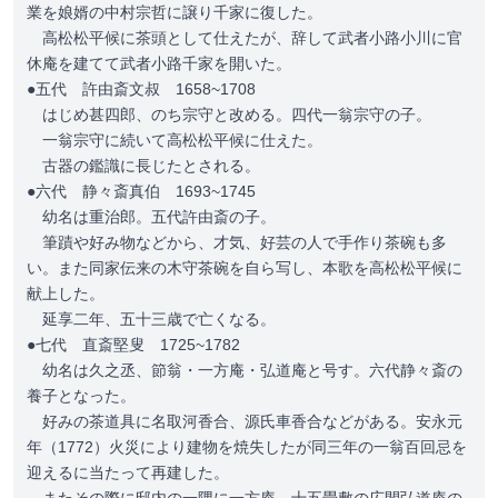
業を娘婿の中村宗哲に譲り千家に復した。
高松松平候に茶頭として仕えたが、辞して武者小路小川に官
休庵を建てて武者小路千家を開いた。
●五代 許由斎文叔 1658~1708
はじめ甚四郎、のち宗守と改める。四代一翁宗守の子。
一翁宗守に続いて高松松平候に仕えた。
古器の鑑識に長じたとされる。
●六代 静々斎真伯 1693~1745
幼名は重治郎。五代許由斎の子。
筆蹟や好み物などから、才気、好芸の人で手作り茶碗も多
い。また同家伝来の木守茶碗を自ら写し、本歌を高松松平候に
献上した。
延享二年、五十三歳で亡くなる。
●七代 直斎堅叟 1725~1782
幼名は久之丞、節翁・一方庵・弘道庵と号す。六代静々斎の
養子となった。
好みの茶道具に名取河香合、源氏車香合などがある。安永元
年（1772）火災により建物を焼失したが同三年の一翁百回忌を
迎えるに当たって再建した。