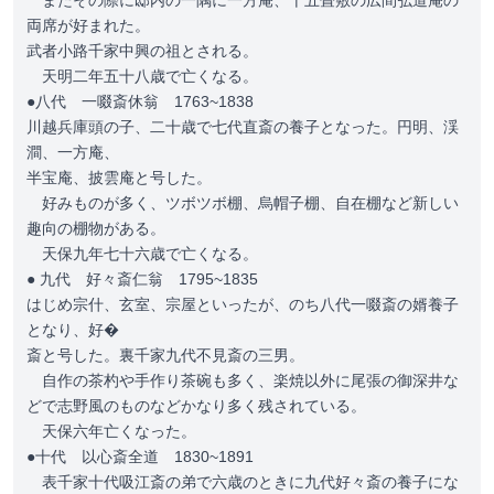
またその際に邸内の一隅に一方庵、十五畳敷の広間弘道庵の
両席が好まれた。
武者小路千家中興の祖とされる。
天明二年五十八歳で亡くなる。
●八代 一啜斎休翁 1763~1838
川越兵庫頭の子、二十歳で七代直斎の養子となった。円明、渓
澗、一方庵、
半宝庵、披雲庵と号した。
好みものが多く、ツボツボ棚、烏帽子棚、自在棚など新しい
趣向の棚物がある。
天保九年七十六歳で亡くなる。
● 九代 好々斎仁翁 1795~1835
はじめ宗什、玄室、宗屋といったが、のち八代一啜斎の婿養子
となり、好�
斎と号した。裏千家九代不見斎の三男。
自作の茶杓や手作り茶碗も多く、楽焼以外に尾張の御深井な
どで志野風のものなどかなり多く残されている。
天保六年亡くなった。
●十代 以心斎全道 1830~1891
表千家十代吸江斎の弟で六歳のときに九代好々斎の養子にな