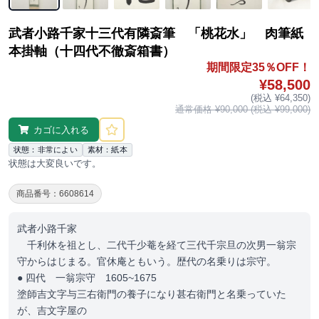
武者小路千家十三代有隣斎筆 「桃花水」 肉筆紙
本掛軸（十四代不徹斎箱書）
期間限定35％OFF！
¥58,500
(税込 ¥64,350)
通常価格 ¥90,000 (税込 ¥99,000)
カゴに入れる
状態：非常によい
素材：紙本
状態は大変良いです。
商品番号：6608614
武者小路千家
千利休を祖とし、二代千少菴を経て三代千宗旦の次男一翁宗
守からはじまる。官休庵ともいう。歴代の名乗りは宗守。
● 四代 一翁宗守 1605~1675
塗師吉文字与三右衛門の養子になり甚右衛門と名乗っていた
が、吉文字屋の