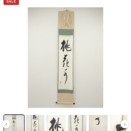
SALE
‹
›