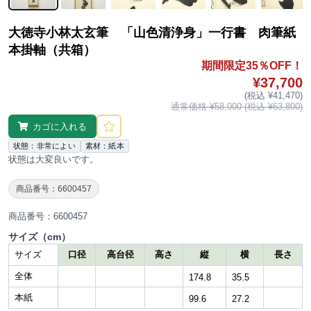
大徳寺小林太玄筆 「山色清浄身」一行書 肉筆紙
本掛軸（共箱）
期間限定35％OFF！
¥37,700
(税込 ¥41,470)
通常価格 ¥58,000 (税込 ¥63,800)
カゴに入れる
状態：非常によい
素材：紙本
状態は大変良いです。
商品番号：6600457
商品番号：6600457
サイズ（cm）
サイズ
口径
高台径
高さ
縦
横
長さ
全体
174.8
35.5
本紙
99.6
27.2