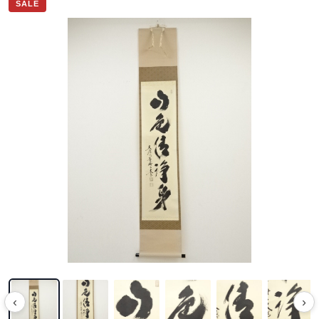
SALE
‹
›