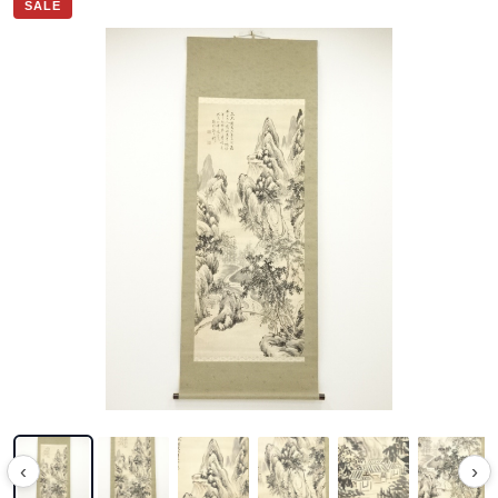
SALE
‹
›