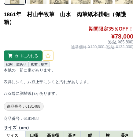
1861年 村山半牧筆 山水 肉筆紙本掛軸（保護
箱）
期間限定35％OFF！
¥78,000
(税込 ¥85,800)
通常価格 ¥120,000 (税込 ¥132,000)
カゴに入れる
状態：難あり
素材：紙本
本紙の一部に傷があります。
表具にシミ、八双上部にシミと汚れがあります。
八双端に剥離破れがあります。
商品番号：6181488
商品番号：6181488
サイズ（cm）
サイズ
口径
高台径
高さ
縦
横
長さ