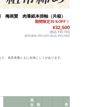
筆 梅画賛 肉筆紙本掛軸（共箱）
期間限定35％OFF！
¥32,500
(税込 ¥35,750)
通常価格 ¥50,000 (税込 ¥55,000)
あり、表具表裏ともに全体にシミがあります。
。
高
台
高
長