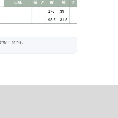
口径
径
さ
縦
横
さ
176
39
98.5
31.8
質問が可能です。
。