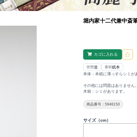
堀内家十二代兼中斎
カゴに入れる
並
紙本
状態
素材
本体：本紙に薄っすらシミが
その他には問題はありません
木箱：シミがあります。
商品番号：5948150
サイズ（cm）