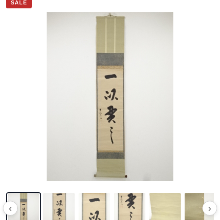
SALE
‹
›