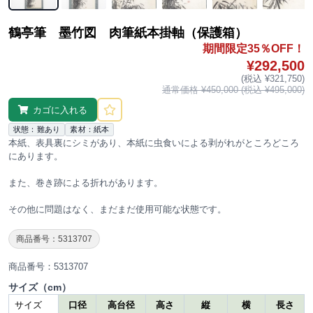
鶴亭筆 墨竹図 肉筆紙本掛軸（保護箱）
期間限定35％OFF！
¥292,500
(税込 ¥321,750)
通常価格 ¥450,000 (税込 ¥495,000)
カゴに入れる
状態：難あり
素材：紙本
本紙、表具裏にシミがあり、本紙に虫食いによる剥がれがところどころ
にあります。
また、巻き跡による折れがあります。
その他に問題はなく、まだまだ使用可能な状態です。
商品番号：5313707
商品番号：5313707
サイズ（cm）
サイズ
口径
高台径
高さ
縦
横
長さ