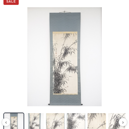
SALE
‹
›