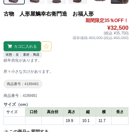
古物 人形屋鵤幸右衛門造 お福人形
期間限定35％OFF！
¥32,500
(税込 ¥35,750)
通常価格 ¥50,000 (税込 ¥55,000)
カゴに入れる
状態：並
素材：陶器
経年劣化があります。
所々小さな欠けがあります。
商品番号：4189481
商品番号：4189481
サイズ（cm）
サイズ
口径
高台径
高さ
縦
横
長さ
19.9
10.1
11.7
この商品へ質問する
?