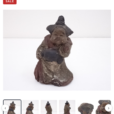
SALE
‹
›