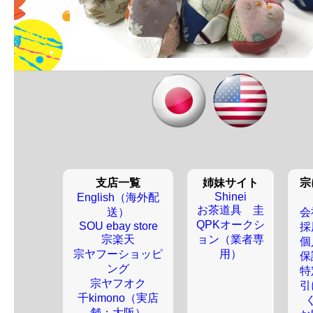
支店一覧
姉妹サイト
宗
Shinei
English（海外配
お茶道具 圭
送）
会
QPKオークシ
SOU ebay store
採
宗楽天
ョン（業者専
個
宗ヤフーショッピ
用）
保
ング
特
宗ヤフオク
引
千kimono（実店
舗：大阪）