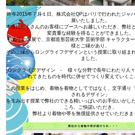
昨年2015年７月１日、株式会社QPはパリで行われたジャ
展いたしました。
本当にたくさんのお客様にブースへお越しいただき、弊社
変貴重な経験を得ることができました。
初めての出展で、京都造形芸術大学 芸術学部 キャラクタ
様とご縁があり、
そのご縁からロングライフデザインという授業に取り組ま
ました。
ロングライフデザイン - 様々な分野で長年にわたり人
れてきたものを時代に併せてつくり変えていくこ
この授業をはじめ、着物を着物としてではなく、文字通り
されるデザイン」
を生み出す授業で弊社のできる精いっぱいのお手伝いがし
ころ、ご快諾いただき、
弊社より着物や帯を無償提供させていただきま