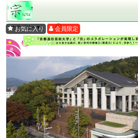
カテゴリー▼
お気に入り
会員限定
ギャラリー
ログイン
使い方
買い物カゴ
支払い・送料
お問合せ
ポイント
FAQ