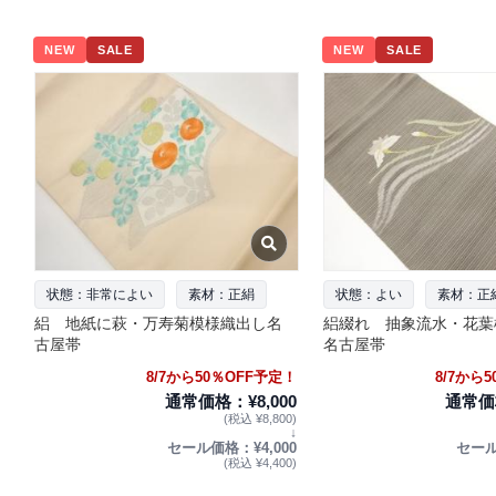
NEW
SALE
NEW
SALE
状態：非常によい
素材：正絹
状態：よい
素材：正
絽 地紙に萩・万寿菊模様織出し名
絽綴れ 抽象流水・花葉
古屋帯
名古屋帯
8/7から50％OFF予定！
8/7から
通常価格：¥8,000
通常価格
(税込 ¥8,800)
↓
セール価格：¥4,000
セール
(税込 ¥4,400)