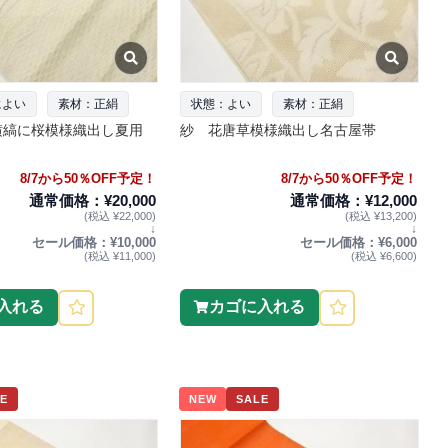
によい
素材：正絹
状態：よい
素材：正絹
横縞に桜模様織出し夏用
紗 花唐草模様織出し名古屋帯
8/7から50％OFF予定！
8/7から50％OFF予定！
通常価格：¥20,000
通常価格：¥12,000
(税込 ¥22,000)
(税込 ¥13,200)
↓
↓
セール価格：¥10,000
セール価格：¥6,000
(税込 ¥11,000)
(税込 ¥6,600)
入れる
カゴに入れる
E
NEW
SALE