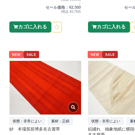
↓
セール価格：¥2,500
セール
(税込 ¥2,750)
カゴに入れる
カゴに入れる
NEW
SALE
NEW
SALE
状態：非常によい
素材：正絹
状態：非常によい
素
紗 本場筑前博多名古屋帯
絽綴れ 抽象地紙に横段
名古屋帯