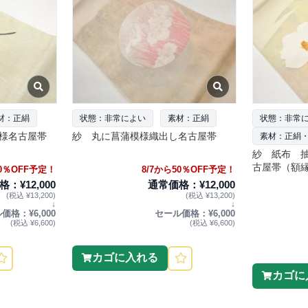
材：正絹
状態：非常によい
素材：正絹
状態：非常
様名古屋帯
紗 丸に菖蒲模様織出し名古屋帯
素材：正絹
紗 紙布 
古屋帯（額
50％OFF予定！
8/7から50％OFF予定！
：¥12,000
通常価格：¥12,000
(税込 ¥13,200)
(税込 ¥13,200)
↓
↓
価格：¥6,000
セール価格：¥6,000
(税込 ¥6,600)
(税込 ¥6,600)
カゴに入れる
カゴに