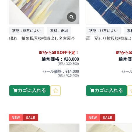
状態：非常によい
素材：正絹
状態：非常によい
素
綴れ 抽象風景模様織出し名古屋帯
羅 変わり横段模様織出
8/7から50％OFF予定！
8/7から
通常価格：¥28,000
通常価格
(税込 ¥30,800)
↓
セール価格：¥14,000
セール
(税込 ¥15,400)
カゴに入れる
カゴに入れる
NEW
SALE
NEW
SALE