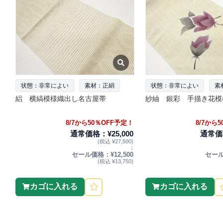
状態：非常によい
素材：正絹
状態：非常によい
素
絽 横縞模様織出し名古屋帯
紗紬 銀彩 手描き花模
8/7から50％OFF予定！
8/7から
通常価格：¥25,000
通常価格
(税込 ¥27,500)
↓
セール価格：¥12,500
セール
(税込 ¥13,750)
カゴに入れる
カゴに入れる