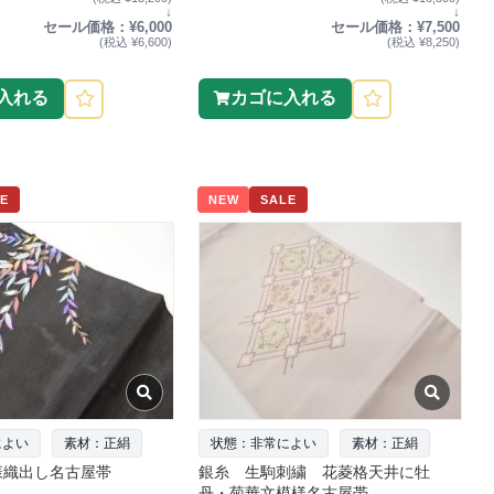
↓
↓
セール価格：¥6,000
セール価格：¥7,500
(税込 ¥6,600)
(税込 ¥8,250)
入れる
カゴに入れる
E
NEW
SALE
によい
素材：正絹
状態：非常によい
素材：正絹
様織出し名古屋帯
銀糸 生駒刺繍 花菱格天井に牡
丹・菊華文模様名古屋帯