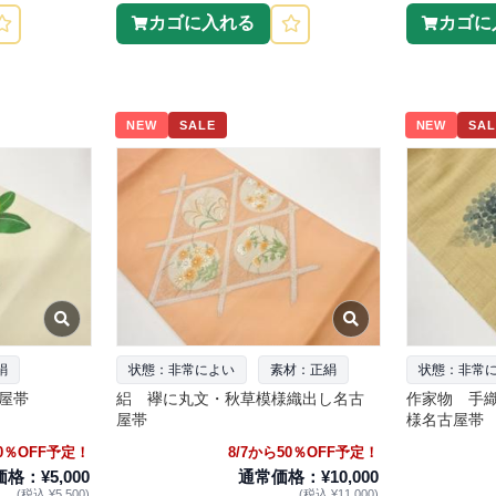
カゴに入れる
カゴに
NEW
SALE
NEW
SAL
絹
状態：非常によい
素材：正絹
状態：非常
屋帯
絽 襷に丸文・秋草模様織出し名古
作家物 手
屋帯
様名古屋帯
50％OFF予定！
8/7から50％OFF予定！
格：¥5,000
通常価格：¥10,000
(税込 ¥5,500)
(税込 ¥11,000)