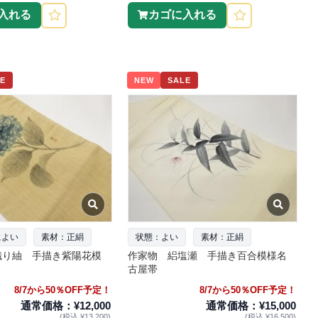
入れる
カゴに入れる
E
NEW
SALE
によい
素材：正絹
状態：よい
素材：正絹
織り紬 手描き紫陽花模
作家物 絽塩瀬 手描き百合模様名
古屋帯
8/7から50％OFF予定！
8/7から50％OFF予定！
通常価格：¥12,000
通常価格：¥15,000
(税込 ¥13,200)
(税込 ¥16,500)