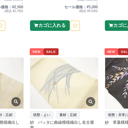
↓
↓
価格：¥2,500
セール価格：¥5,000
(税込 ¥2,750)
(税込 ¥5,500)
カゴに入れる
カゴに
NEW
SALE
NEW
SAL
材：正絹
状態：よい
素材：正絹
状態：非常
模様織出し
紗 バッタに曲線模様織出し名古屋
紗 草葉模
帯