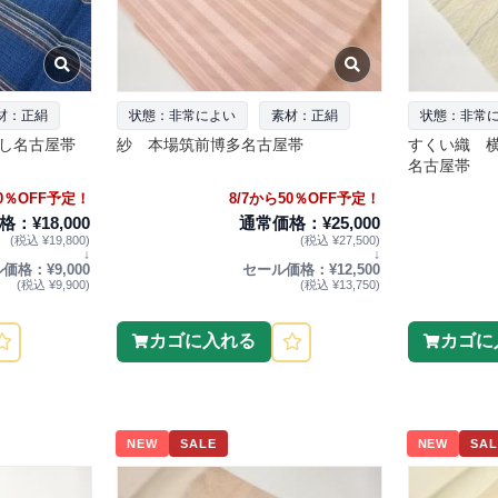
材：正絹
状態：非常によい
素材：正絹
状態：非常
し名古屋帯
紗 本場筑前博多名古屋帯
すくい織 
名古屋帯
50％OFF予定！
8/7から50％OFF予定！
：¥18,000
通常価格：¥25,000
(税込 ¥19,800)
(税込 ¥27,500)
↓
↓
価格：¥9,000
セール価格：¥12,500
(税込 ¥9,900)
(税込 ¥13,750)
カゴに入れる
カゴに
NEW
SALE
NEW
SAL