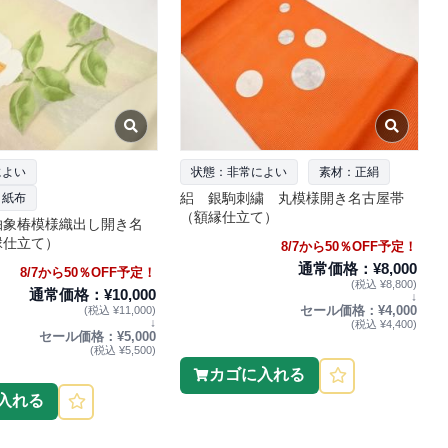
によい
状態：非常によい
素材：正絹
絽 銀駒刺繍 丸模様開き名古屋帯
・紙布
（額縁仕立て）
抽象椿模様織出し開き名
縁仕立て）
8/7から50％OFF予定！
通常価格：¥8,000
8/7から50％OFF予定！
(税込 ¥8,800)
通常価格：¥10,000
↓
セール価格：¥4,000
(税込 ¥11,000)
↓
(税込 ¥4,400)
セール価格：¥5,000
(税込 ¥5,500)
カゴに入れる
入れる