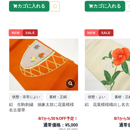
カゴに入れる
カゴに入れる
NEW
SALE
NEW
SALE
状態：非常によい
素材：正絹
状態：よい
素材：正
絽 生駒刺繍 抽象太鼓に花葉模様
絽 花葉模様織出し名古
名古屋帯
8/7から50％OFF予定！
8/7から
通常価格：¥5,000
通常価
(税込 ¥5,500)