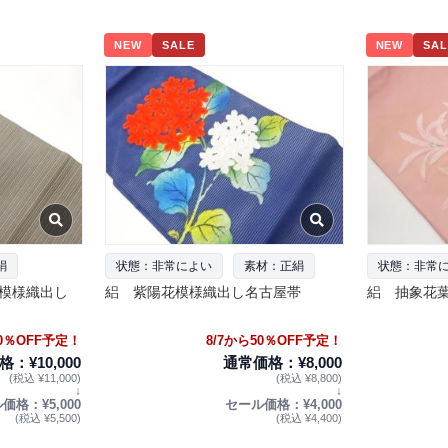
NEW
SALE
NEW
SAL
絹
状態：非常によい
素材：正絹
状態：非常
模様織出し
絽 紫陽花模様織出し名古屋帯
絽 抽象花
50％OFF予定！
8/7から50％OFF予定！
：¥10,000
通常価格：¥8,000
(税込 ¥11,000)
(税込 ¥8,800)
↓
↓
価格：¥5,000
セール価格：¥4,000
(税込 ¥5,500)
(税込 ¥4,400)