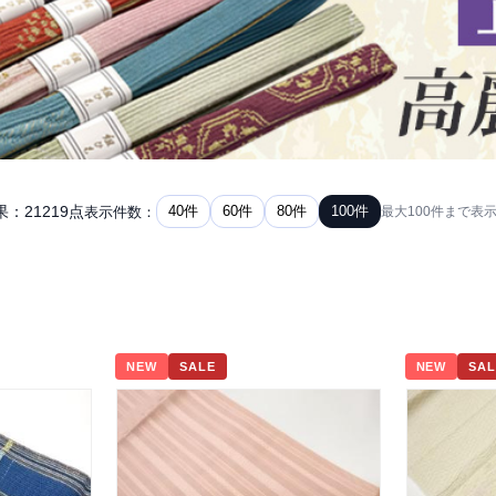
：21219点
40件
60件
80件
100件
表示件数：
最大100件まで表
NEW
SALE
NEW
SAL