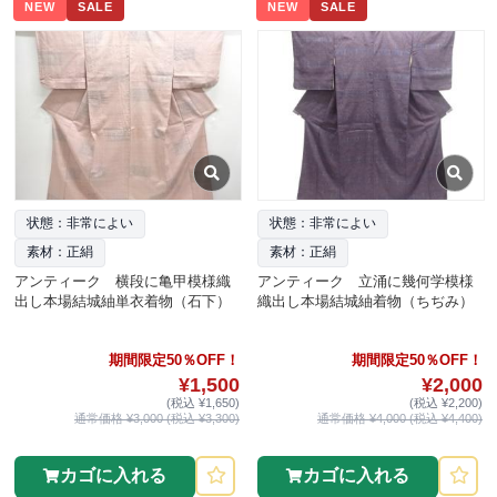
NEW
SALE
NEW
SALE
状態：非常によい
状態：非常によい
素材：正絹
素材：正絹
アンティーク 横段に亀甲模様織
アンティーク 立涌に幾何学模様
出し本場結城紬単衣着物（石下）
織出し本場結城紬着物（ちぢみ）
期間限定50％OFF！
期間限定50％OFF！
¥1,500
¥2,000
(税込 ¥1,650)
(税込 ¥2,200)
通常価格 ¥3,000 (税込 ¥3,300)
通常価格 ¥4,000 (税込 ¥4,400)
カゴに入れる
カゴに入れる