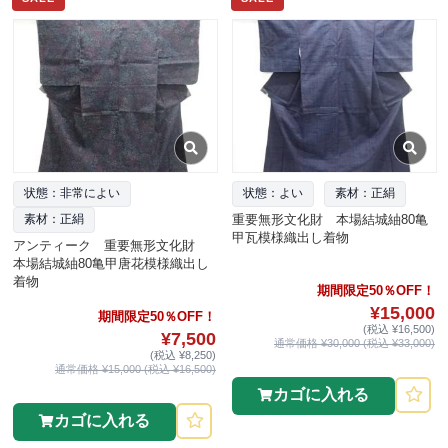
状態：非常によい
状態：よい
素材：正絹
重要無形文化財 本場結城紬80亀
素材：正絹
甲瓦模様織出し着物
アンティーク 重要無形文化財
本場結城紬80亀甲唐花模様織出し
着物
期間限定50％OFF！
¥15,000
期間限定50％OFF！
(税込 ¥16,500)
¥7,500
通常価格 ¥30,000 (税込 ¥33,000)
(税込 ¥8,250)
通常価格 ¥15,000 (税込 ¥16,500)
カゴに入れる
カゴに入れる