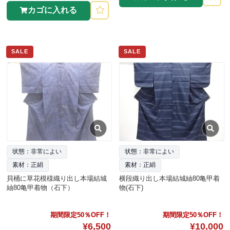
カゴに入れる
SALE
SALE
状態：非常によい
状態：非常によい
素材：正絹
素材：正絹
貝桶に草花模様織り出し本場結城
横段織り出し本場結城紬80亀甲着
紬80亀甲着物（石下）
物(石下)
期間限定50％OFF！
期間限定50％OFF！
¥6,500
¥10,000