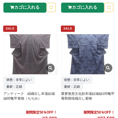
カゴに入れる
カゴに入れる
SALE
SALE
状態：非常によい
状態：非常によい
素材：正絹
素材：正絹
アンティーク 縞織出し本場結城
重要無形文化財本場結城紬100亀甲
紬80亀甲着物（ちぢみ）
葡萄模様織出し着物
期間限定50％OFF！
期間限定50％OFF！