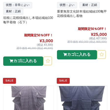
状態：非常によい
状態：よい
素材：正絹
重要無形文化財本場結城紬100亀甲
素材：正絹
花模様織出し着物
垣根に花模様織出し本場結城紬100
亀甲着物（石下）
期間限定50％OFF！
¥25,000
期間限定50％OFF！
(税込 ¥27,500)
¥3,000
通常価格 ¥50,000 (税込 ¥55,000)
(税込 ¥3,300)
通常価格 ¥6,000 (税込 ¥6,600)
カゴに入れる
カゴに入れる
SALE
SALE