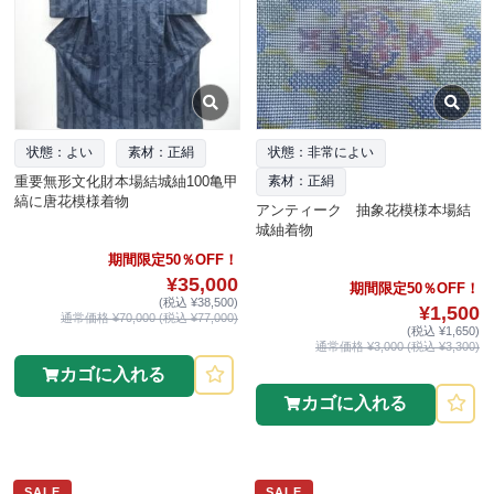
状態：よい
素材：正絹
状態：非常によい
重要無形文化財本場結城紬100亀甲
素材：正絹
縞に唐花模様着物
アンティーク 抽象花模様本場結
城紬着物
期間限定50％OFF！
¥35,000
期間限定50％OFF！
(税込 ¥38,500)
¥1,500
通常価格 ¥70,000 (税込 ¥77,000)
(税込 ¥1,650)
通常価格 ¥3,000 (税込 ¥3,300)
カゴに入れる
カゴに入れる
SALE
SALE