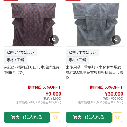
状態：非常によい
状態：非常によい
素材：正絹
素材：正絹
色紙に花模様織り出し本場結城紬
未使用品 重要無形文化財本場結
着物(ちぢみ)
城紬100亀甲花古典柄模様織出し着
物
期間限定50％OFF！
期間限定50％OFF！
¥9,000
¥30,000
(税込 ¥9,900)
(税込 ¥33,000)
通常価格 ¥18,000 (税込 ¥19,800)
通常価格 ¥60,000 (税込 ¥66,000)
カゴに入れる
カゴに入れる