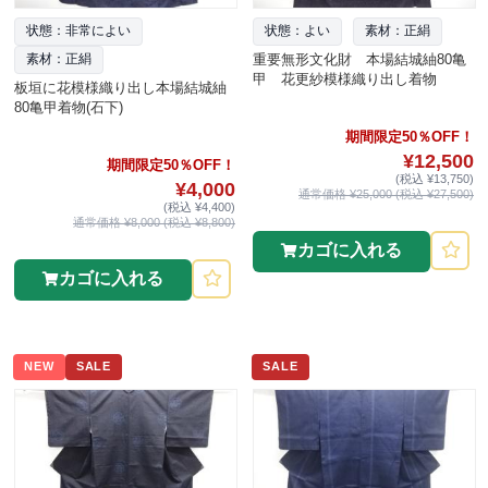
状態：非常によい
状態：よい
素材：正絹
重要無形文化財 本場結城紬80亀
素材：正絹
甲 花更紗模様織り出し着物
板垣に花模様織り出し本場結城紬
80亀甲着物(石下)
期間限定50％OFF！
¥12,500
期間限定50％OFF！
(税込 ¥13,750)
¥4,000
通常価格 ¥25,000 (税込 ¥27,500)
(税込 ¥4,400)
通常価格 ¥8,000 (税込 ¥8,800)
カゴに入れる
カゴに入れる
NEW
SALE
SALE