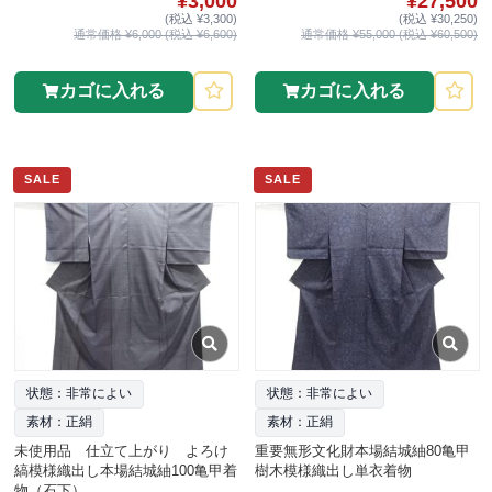
¥3,000
¥27,500
(税込 ¥3,300)
(税込 ¥30,250)
通常価格 ¥6,000 (税込 ¥6,600)
通常価格 ¥55,000 (税込 ¥60,500)
カゴに入れる
カゴに入れる
SALE
SALE
状態：非常によい
状態：非常によい
素材：正絹
素材：正絹
未使用品 仕立て上がり よろけ
重要無形文化財本場結城紬80亀甲
縞模様織出し本場結城紬100亀甲着
樹木模様織出し単衣着物
物（石下）