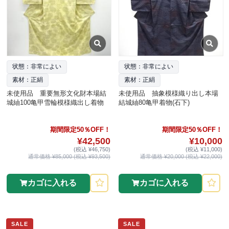
状態：非常によい
状態：非常によい
素材：正絹
素材：正絹
未使用品 重要無形文化財本場結
未使用品 抽象模様織り出し本場
城紬100亀甲雪輪模様織出し着物
結城紬80亀甲着物(石下)
期間限定50％OFF！
期間限定50％OFF！
¥42,500
¥10,000
(税込 ¥46,750)
(税込 ¥11,000)
通常価格 ¥85,000 (税込 ¥93,500)
通常価格 ¥20,000 (税込 ¥22,000)
カゴに入れる
カゴに入れる
SALE
SALE