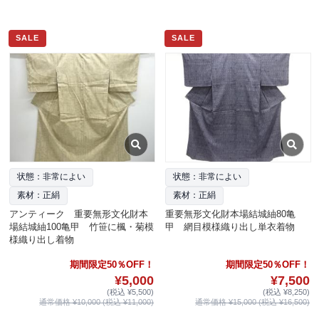
SALE
SALE
状態：非常によい
状態：非常によい
素材：正絹
素材：正絹
アンティーク 重要無形文化財本
重要無形文化財本場結城紬80亀
場結城紬100亀甲 竹笹に楓・菊模
甲 網目模様織り出し単衣着物
様織り出し着物
期間限定50％OFF！
期間限定50％OFF！
¥5,000
¥7,500
(税込 ¥5,500)
(税込 ¥8,250)
通常価格 ¥10,000 (税込 ¥11,000)
通常価格 ¥15,000 (税込 ¥16,500)