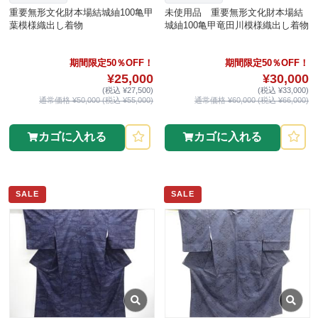
重要無形文化財本場結城紬100亀甲
未使用品 重要無形文化財本場結
葉模様織出し着物
城紬100亀甲竜田川模様織出し着物
期間限定50％OFF！
期間限定50％OFF！
¥25,000
¥30,000
(税込 ¥27,500)
(税込 ¥33,000)
通常価格 ¥50,000 (税込 ¥55,000)
通常価格 ¥60,000 (税込 ¥66,000)
カゴに入れる
カゴに入れる
SALE
SALE