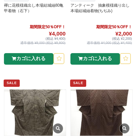
襷に花模様織出し本場結城紬80亀
アンティーク 抽象模様織り出し
甲着物（石下）
本場結城紬着物(ちぢみ)
期間限定50％OFF！
期間限定50％OFF！
¥4,000
¥2,000
(税込 ¥4,400)
(税込 ¥2,200)
通常価格 ¥8,000 (税込 ¥8,800)
通常価格 ¥4,000 (税込 ¥4,400)
カゴに入れる
カゴに入れる
SALE
SALE