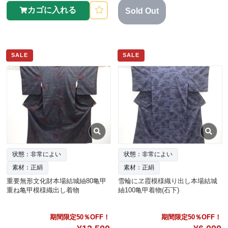
カゴに入れる
Sold Out
SALE
SALE
状態：非常によい
状態：非常によい
素材：正絹
素材：正絹
重要無形文化財本場結城紬80亀甲
雪輪にヱ霞模様織り出し本場結城
重ね亀甲模様織出し着物
紬100亀甲着物(石下)
期間限定50％OFF！
期間限定50％OFF！