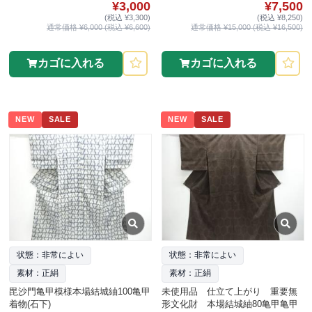
¥3,000
¥7,500
(税込 ¥3,300)
(税込 ¥8,250)
通常価格 ¥6,000 (税込 ¥6,600)
通常価格 ¥15,000 (税込 ¥16,500)
カゴに入れる
カゴに入れる
NEW
SALE
NEW
SALE
状態：非常によい
状態：非常によい
素材：正絹
素材：正絹
毘沙門亀甲模様本場結城紬100亀甲
未使用品 仕立て上がり 重要無
着物(石下)
形文化財 本場結城紬80亀甲亀甲