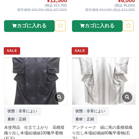
¥12,500
¥6,000
(税込 ¥13,750)
(税込 ¥6,600)
通常価格 ¥25,000 (税込 ¥27,500)
通常価格 ¥12,000 (税込 ¥13,200)
カゴに入れる
カゴに入れる
SALE
SALE
状態：非常によい
状態：非常によい
素材：正絹
素材：正絹
未使用品 仕立て上がり 花模様
アンティーク 縞に蔦の葉模様織
織り出し本場結城紬100亀甲着物
り出し本場結城紬80亀甲着物(石
(石下)
下)