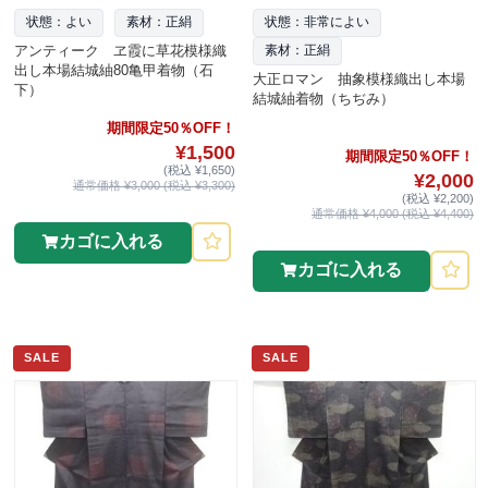
状態：よい
素材：正絹
状態：非常によい
アンティーク ヱ霞に草花模様織
素材：正絹
出し本場結城紬80亀甲着物（石
大正ロマン 抽象模様織出し本場
下）
結城紬着物（ちぢみ）
期間限定50％OFF！
¥1,500
期間限定50％OFF！
(税込 ¥1,650)
¥2,000
通常価格 ¥3,000 (税込 ¥3,300)
(税込 ¥2,200)
通常価格 ¥4,000 (税込 ¥4,400)
カゴに入れる
カゴに入れる
SALE
SALE