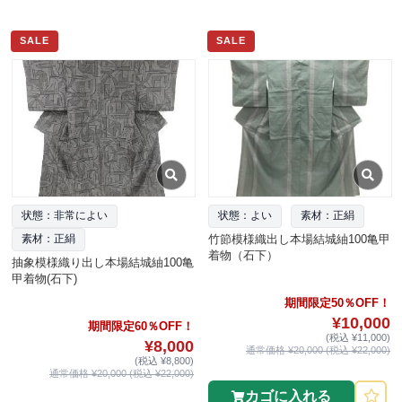
SALE
SALE
状態：非常によい
状態：よい
素材：正絹
竹節模様織出し本場結城紬100亀甲
素材：正絹
着物（石下）
抽象模様織り出し本場結城紬100亀
甲着物(石下)
期間限定50％OFF！
¥10,000
期間限定60％OFF！
(税込 ¥11,000)
¥8,000
通常価格 ¥20,000 (税込 ¥22,000)
(税込 ¥8,800)
通常価格 ¥20,000 (税込 ¥22,000)
カゴに入れる