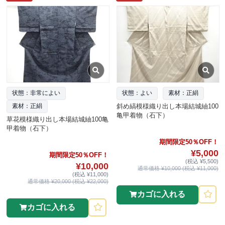
状態：非常によい
状態：よい
素材：正絹
斜め縞模様織り出し本場結城紬100
素材：正絹
亀甲着物（石下）
草花模様織り出し本場結城紬100亀
甲着物（石下）
期間限定50％OFF！
¥5,000
期間限定50％OFF！
(税込 ¥5,500)
¥10,000
通常価格 ¥10,000 (税込 ¥11,000)
(税込 ¥11,000)
通常価格 ¥20,000 (税込 ¥22,000)
カゴに入れる
カゴに入れる