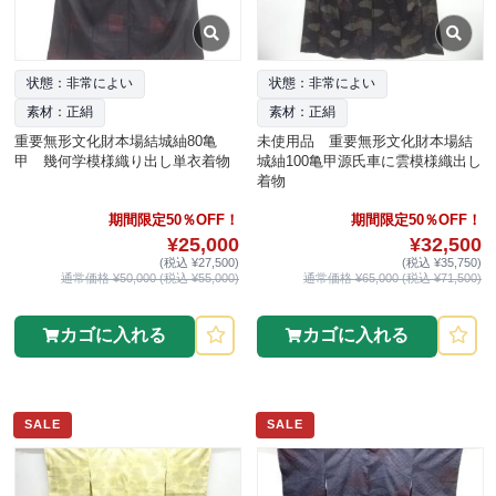
状態：非常によい
状態：非常によい
素材：正絹
素材：正絹
重要無形文化財本場結城紬80亀
未使用品 重要無形文化財本場結
甲 幾何学模様織り出し単衣着物
城紬100亀甲源氏車に雲模様織出し
着物
期間限定50％OFF！
期間限定50％OFF！
¥25,000
¥32,500
(税込 ¥27,500)
(税込 ¥35,750)
通常価格 ¥50,000 (税込 ¥55,000)
通常価格 ¥65,000 (税込 ¥71,500)
カゴに入れる
カゴに入れる
SALE
SALE