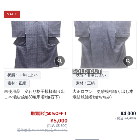
SALE
SOLD OUT
状態：非常によい
状態：非常によい
素材：正絹
素材：正絹
未使用品 変わり格子模様織り出
大正ロマン 更紗模様織り出し本
し本場結城紬80亀甲着物(石下)
場結城紬着物(ちぢみ)
¥4,000
期間限定50％OFF！
(税込 ¥4,400)
¥5,000
(税込 ¥5,500)
通常価格 ¥10,000 (税込 ¥11,000)