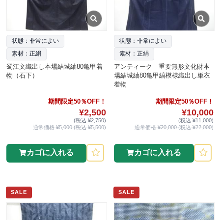
状態：非常によい
状態：非常によい
素材：正絹
素材：正絹
蜀江文織出し本場結城紬80亀甲着
アンティーク 重要無形文化財本
物（石下）
場結城紬80亀甲縞模様織出し単衣
着物
期間限定50％OFF！
期間限定50％OFF！
¥2,500
¥10,000
(税込 ¥2,750)
(税込 ¥11,000)
通常価格 ¥5,000 (税込 ¥5,500)
通常価格 ¥20,000 (税込 ¥22,000)
カゴに入れる
カゴに入れる
SALE
SALE