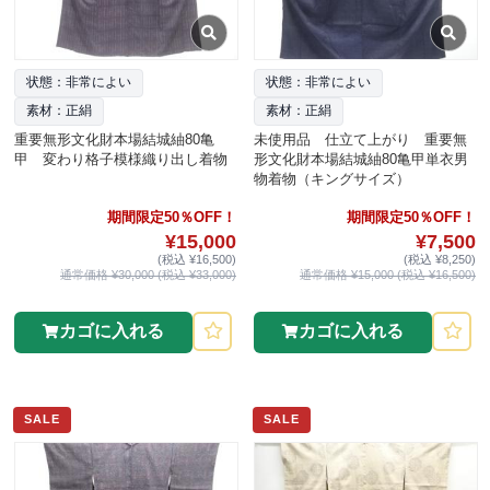
状態：非常によい
状態：非常によい
素材：正絹
素材：正絹
重要無形文化財本場結城紬80亀
未使用品 仕立て上がり 重要無
甲 変わり格子模様織り出し着物
形文化財本場結城紬80亀甲単衣男
物着物（キングサイズ）
期間限定50％OFF！
期間限定50％OFF！
¥15,000
¥7,500
(税込 ¥16,500)
(税込 ¥8,250)
通常価格 ¥30,000 (税込 ¥33,000)
通常価格 ¥15,000 (税込 ¥16,500)
カゴに入れる
カゴに入れる
SALE
SALE