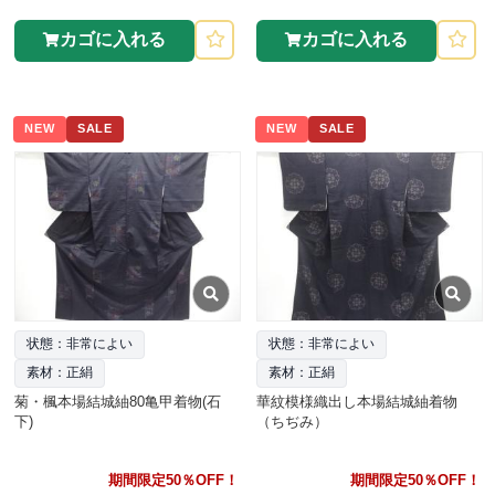
カゴに入れる
カゴに入れる
NEW
SALE
NEW
SALE
状態：非常によい
状態：非常によい
素材：正絹
素材：正絹
菊・楓本場結城紬80亀甲着物(石
華紋模様織出し本場結城紬着物
下)
（ちぢみ）
期間限定50％OFF！
期間限定50％OFF！