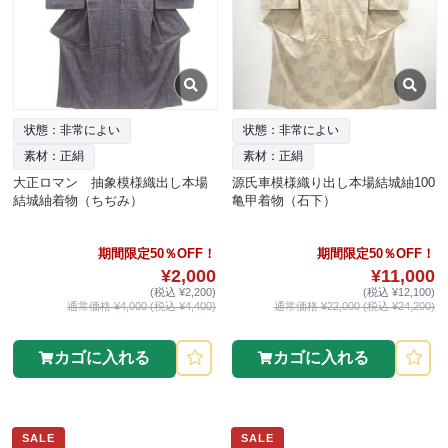
状態：非常によい
状態：非常によい
素材：正絹
素材：正絹
大正ロマン 抽象模様織出し本場
源氏車模様織り出し本場結城紬100
結城紬着物（ちぢみ）
亀甲着物（石下）
期間限定50％OFF！
期間限定50％OFF！
¥2,000
¥11,000
(税込 ¥2,200)
(税込 ¥12,100)
通常価格 ¥4,000 (税込 ¥4,400)
通常価格 ¥22,000 (税込 ¥24,200)
カゴに入れる
カゴに入れる
SALE
SALE