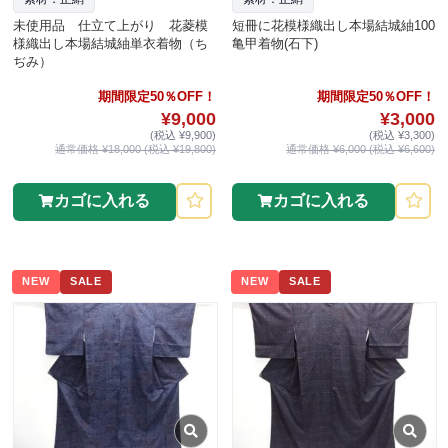
未使用品 仕立て上がり 花菱模
短冊に花模様織出し本場結城紬100
様織出し本場結城紬単衣着物（ち
亀甲着物(石下)
ぢみ）
期間限定50％OFF！
期間限定50％OFF！
¥9,000
¥3,000
(税込 ¥9,900)
(税込 ¥3,300)
通常価格 ¥18,000 (税込 ¥19,800)
通常価格 ¥6,000 (税込 ¥6,600)
カゴに入れる
カゴに入れる
NEW
SALE
NEW
SALE