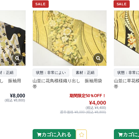
SALE
SALE
材：正絹
状態：非常によい
素材：正絹
状態：非常
し 振袖用
山並に花鳥模様織り出し 振袖用袋
山並に草花
帯
帯
¥8,000
期間限定50％OFF！
(税込 ¥8,800)
¥4,000
(税込 ¥4,400)
通常価格 ¥8,000 (税込 ¥8,800)
カゴに入れる
カゴに