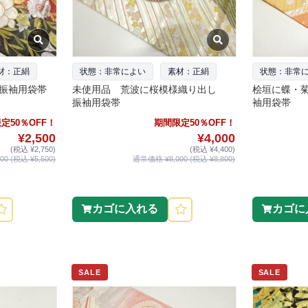
材：正絹
状態：非常によい
素材：正絹
状態：非常
振袖用袋帯
未使用品 荒波に桜模様織り出し
桧垣に蝶・
振袖用袋帯
袖用袋帯
定50％OFF！
期間限定50％OFF！
¥2,500
¥4,000
(税込 ¥2,750)
(税込 ¥4,400)
0 (税込 ¥5,500)
通常価格 ¥8,000 (税込 ¥8,800)
カゴに入れる
カゴに
SALE
SALE