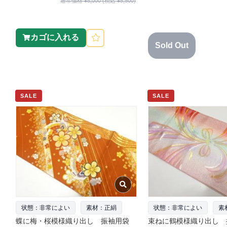
通常価格 ¥5,000 (税込 ¥5,500)
カゴに入れる
Sold Out
SALE
SALE
状態：非常によい
素材：正絹
状態：非常によい
素
蝶に梅・桜模様織り出し 振袖用袋
束ねに鶴模様織り出し 