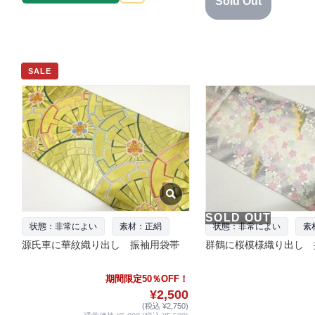
Sold Out
SALE
SOLD OUT
状態：非常によい
素材：正絹
状態：非常によい
素
源氏車に華紋織り出し 振袖用袋帯
群鶴に桜模様織り出し 
期間限定50％OFF！
¥2,500
(税込 ¥2,750)