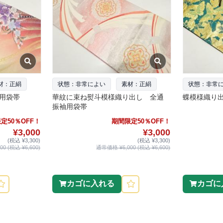
材：正絹
状態：非常によい
素材：正絹
状態：非常
用袋帯
華紋に束ね熨斗模様織り出し 全通
蝶模様織り
振袖用袋帯
定50％OFF！
期間限定50％OFF！
¥3,000
¥3,000
(税込 ¥3,300)
(税込 ¥3,300)
0 (税込 ¥6,600)
通常価格 ¥6,000 (税込 ¥6,600)
カゴに入れる
カゴに