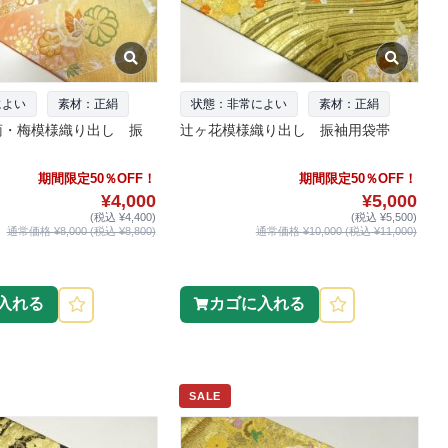
によい
素材：正絹
状態：非常によい
素材：正絹
菊・梅模様織り出し 振
辻ヶ花模様織り出し 振袖用袋帯
期間限定50％OFF！
期間限定50％OFF！
¥4,000
¥5,000
(税込 ¥4,400)
(税込 ¥5,500)
通常価格 ¥8,000 (税込 ¥8,800)
通常価格 ¥10,000 (税込 ¥11,000)
入れる
カゴに入れる
SALE