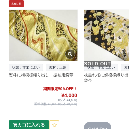
SALE
SOLD OUT
状態：非常によい
素材：正絹
状態：非常によい
素
熨斗に梅模様織り出し 振袖用袋帯
枝垂れ桜に蝶模様織り出
袋帯
期間限定50％OFF！
¥4,000
(税込 ¥4,400)
通常価格 ¥8,000 (税込 ¥8,800)
カゴに入れる