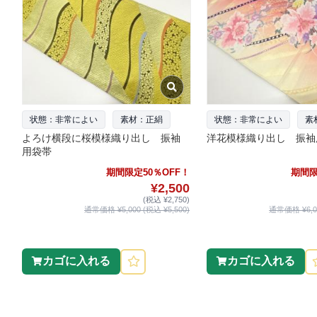
状態：非常によい
素材：正絹
状態：非常によい
素
よろけ横段に桜模様織り出し 振袖
洋花模様織り出し 振袖
用袋帯
期間限定50％OFF！
期間限
¥2,500
(税込 ¥2,750)
通常価格 ¥5,000 (税込 ¥5,500)
通常価格 ¥6,00
カゴに入れる
カゴに入れる