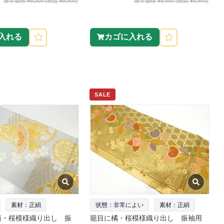
通常価格 ¥5,000 (税込 ¥5,500)
通常価格 ¥5,000 (税込 ¥5,500)
入れる
カゴに入れる
SALE
素材：正絹
状態：非常によい
素材：正絹
菊・桜模様織り出し 振
籠目に橘・桜模様織り出し 振袖用