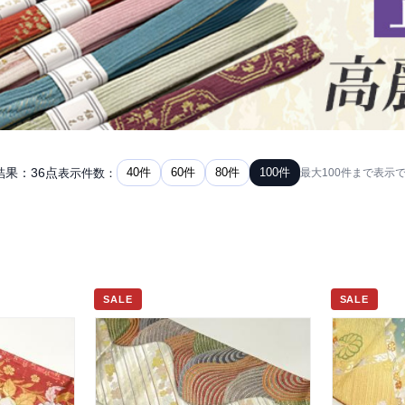
結果：36点
40件
60件
80件
100件
表示件数：
最大100件まで表示
SALE
SALE