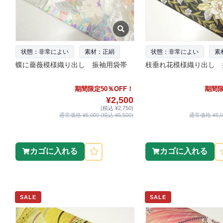
状態：非常によい
素材：正絹
状態：非常によい
素
蝶に薔薇模様織り出し 振袖用袋帯
枝垂れ花模様織り出し 
期間限定50％OFF！
期間限
¥2,500
(税込 ¥2,750)
通常価格 ¥5,000 (税込 ¥5,500)
通常価格 ¥5,00
カゴに入れる
カゴに入れる
SALE
SALE