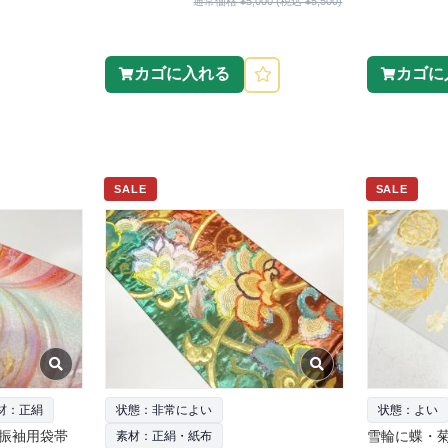
通常価格 ¥5,000 (税込 ¥5,500)
カゴに入れる
カゴに
SALE
SALE
材：正絹
状態：非常によい
状態：よい
振袖用袋帯
雪輪に蝶・
素材：正絹・紙布