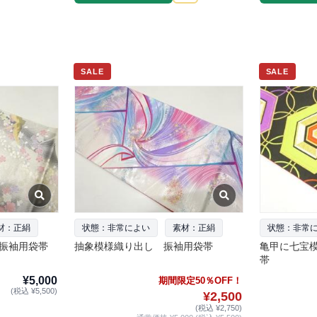
SALE
SALE
材：正絹
状態：非常によい
素材：正絹
状態：非常
振袖用袋帯
抽象模様織り出し 振袖用袋帯
亀甲に七宝
帯
¥5,000
期間限定50％OFF！
(税込 ¥5,500)
¥2,500
(税込 ¥2,750)