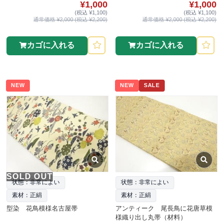
¥1,000
¥1,000
(税込 ¥1,100)
(税込 ¥1,100)
通常価格 ¥2,000 (税込 ¥2,200)
通常価格 ¥2,000 (税込 ¥2,200)
カゴに入れる
カゴに入れる
NEW
NEW
SALE
SOLD OUT
状態：非常によい
状態：非常によい
素材：正絹
素材：正絹
型染 花鳥模様名古屋帯
アンティーク 尾長鳥に花唐草模
様織り出し丸帯（材料）