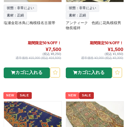
状態：非常によい
状態：非常によい
素材：正絹
素材：正絹
塩瀬金彩水鳥に梅模様名古屋帯
アンティーク 色紙に花鳥模様男
物長襦袢
期間限定50％OFF！
期間限定50％OFF！
¥7,500
¥1,500
(税込 ¥8,250)
(税込 ¥1,650)
通常価格 ¥15,000 (税込 ¥16,500)
通常価格 ¥3,000 (税込 ¥3,300)
カゴに入れる
カゴに入れる
NEW
SALE
NEW
SALE