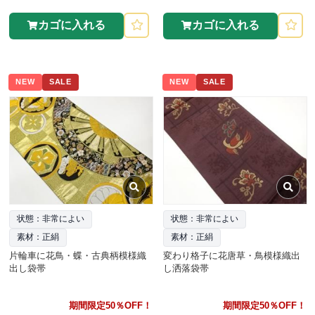
カゴに入れる
カゴに入れる
NEW
SALE
NEW
SALE
状態：非常によい
状態：非常によい
素材：正絹
素材：正絹
片輪車に花鳥・蝶・古典柄模様織
変わり格子に花唐草・鳥模様織出
出し袋帯
し洒落袋帯
期間限定50％OFF！
期間限定50％OFF！