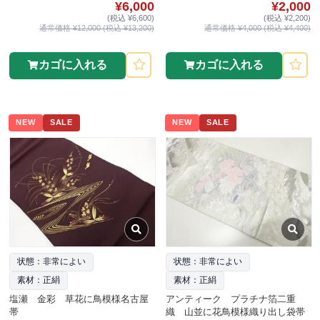
¥6,000
¥2,000
(税込 ¥6,600)
(税込 ¥2,200)
通常価格 ¥12,000 (税込 ¥13,200)
通常価格 ¥4,000 (税込 ¥4,400)
カゴに入れる
カゴに入れる
NEW
SALE
NEW
SALE
状態：非常によい
状態：非常によい
素材：正絹
素材：正絹
塩瀬 金彩 草花に鳥模様名古屋
アンティーク プラチナ箔二重
帯
織 山並に花鳥模様織り出し袋帯