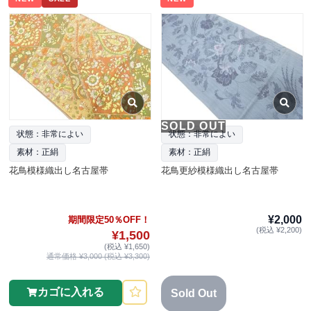
SOLD OUT
状態：非常によい
状態：非常によい
素材：正絹
素材：正絹
花鳥模様織出し名古屋帯
花鳥更紗模様織出し名古屋帯
¥2,000
期間限定50％OFF！
(税込 ¥2,200)
¥1,500
(税込 ¥1,650)
通常価格 ¥3,000 (税込 ¥3,300)
カゴに入れる
Sold Out