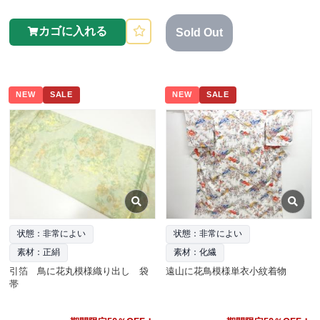
カゴに入れる
Sold Out
NEW
SALE
NEW
SALE
状態：非常によい
状態：非常によい
素材：正絹
素材：化繊
引箔 鳥に花丸模様織り出し 袋
遠山に花鳥模様単衣小紋着物
帯