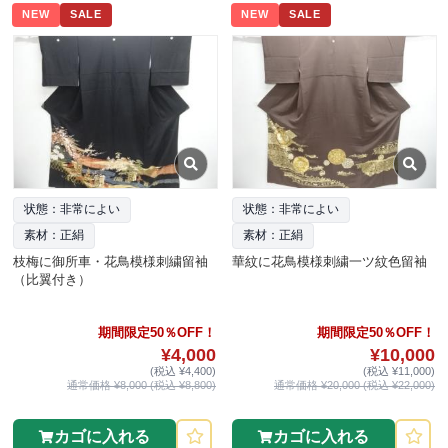
NEW
SALE
NEW
SALE
状態：非常によい
状態：非常によい
素材：正絹
素材：正絹
枝梅に御所車・花鳥模様刺繍留袖
華紋に花鳥模様刺繍一ツ紋色留袖
（比翼付き）
期間限定50％OFF！
期間限定50％OFF！
¥4,000
¥10,000
(税込 ¥4,400)
(税込 ¥11,000)
通常価格 ¥8,000 (税込 ¥8,800)
通常価格 ¥20,000 (税込 ¥22,000)
カゴに入れる
カゴに入れる