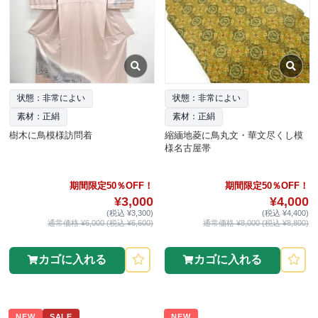
状態：非常によい
状態：非常によい
素材：正絹
素材：正絹
樹木に鳥模様訪問着
縮緬地菱に鳥丸文・華文尽くし模
様名古屋帯
期間限定50％OFF！
期間限定50％OFF！
¥3,000
¥4,000
(税込 ¥3,300)
(税込 ¥4,400)
通常価格 ¥6,000 (税込 ¥6,600)
通常価格 ¥8,000 (税込 ¥8,800)
カゴに入れる
カゴに入れる
NEW
SALE
NEW