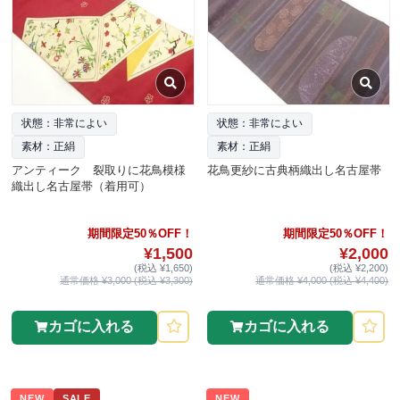
状態：非常によい
状態：非常によい
素材：正絹
素材：正絹
アンティーク 裂取りに花鳥模様
花鳥更紗に古典柄織出し名古屋帯
織出し名古屋帯（着用可）
期間限定50％OFF！
期間限定50％OFF！
¥1,500
¥2,000
(税込 ¥1,650)
(税込 ¥2,200)
通常価格 ¥3,000 (税込 ¥3,300)
通常価格 ¥4,000 (税込 ¥4,400)
カゴに入れる
カゴに入れる
NEW
SALE
NEW