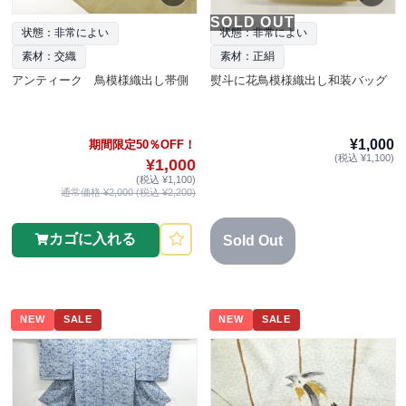
SOLD OUT
状態：非常によい
状態：非常によい
素材：交織
素材：正絹
アンティーク 鳥模様織出し帯側
熨斗に花鳥模様織出し和装バッグ
¥1,000
期間限定50％OFF！
(税込 ¥1,100)
¥1,000
(税込 ¥1,100)
通常価格 ¥2,000 (税込 ¥2,200)
カゴに入れる
Sold Out
NEW
SALE
NEW
SALE