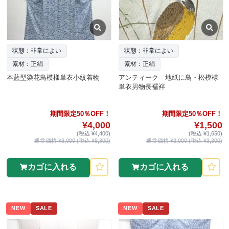
状態：非常によい
状態：非常によい
素材：正絹
素材：正絹
本藍型染花鳥模様単衣小紋着物
アンティーク 地紙に鳥・松模様
単衣男物長襦袢
期間限定50％OFF！
期間限定50％OFF！
¥4,000
¥1,500
(税込 ¥4,400)
(税込 ¥1,650)
通常価格 ¥8,000 (税込 ¥8,800)
通常価格 ¥3,000 (税込 ¥3,300)
カゴに入れる
カゴに入れる
NEW
SALE
NEW
SALE