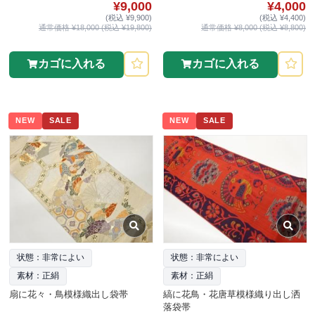
¥9,000
¥4,000
(税込 ¥9,900)
(税込 ¥4,400)
通常価格 ¥18,000 (税込 ¥19,800)
通常価格 ¥8,000 (税込 ¥8,800)
カゴに入れる
カゴに入れる
NEW
SALE
NEW
SALE
状態：非常によい
状態：非常によい
素材：正絹
素材：正絹
扇に花々・鳥模様織出し袋帯
縞に花鳥・花唐草模様織り出し洒
落袋帯