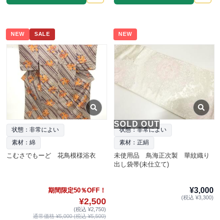
NEW
SALE
NEW
SOLD OUT
状態：非常によい
状態：非常によい
素材：綿
素材：正絹
こむさでもーど 花鳥模様浴衣
未使用品 鳥海正次製 華紋織り
出し袋帯(未仕立て)
¥3,000
期間限定50％OFF！
(税込 ¥3,300)
¥2,500
(税込 ¥2,750)
通常価格 ¥5,000 (税込 ¥5,500)