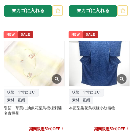
カゴに入れる
カゴに入れる
NEW
SALE
NEW
SALE
状態：非常によい
状態：非常によい
素材：正絹
素材：正絹
引箔 草葉に抽象花葉鳥模様刺繍
本藍型染花鳥模様小紋着物
名古屋帯
期間限定50％OFF！
期間限定50％OFF！