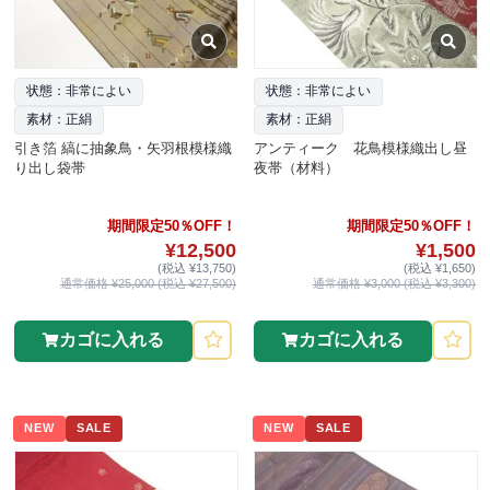
状態：非常によい
状態：非常によい
素材：正絹
素材：正絹
引き箔 縞に抽象鳥・矢羽根模様織
アンティーク 花鳥模様織出し昼
り出し袋帯
夜帯（材料）
期間限定50％OFF！
期間限定50％OFF！
¥12,500
¥1,500
(税込 ¥13,750)
(税込 ¥1,650)
通常価格 ¥25,000 (税込 ¥27,500)
通常価格 ¥3,000 (税込 ¥3,300)
カゴに入れる
カゴに入れる
NEW
SALE
NEW
SALE