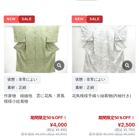
NEW
SALE
NEW
SALE
状態：非常によい
状態：非常によい
素材：正絹
素材：正絹
作家物 縮緬地 雲に花鳥・屏風
花鳥模様手織り紬着物(内袖付き)
模様小紋着物
期間限定50％OFF！
期間限定50％OFF！
¥4,000
¥2,500
(税込 ¥4,400)
(税込 ¥2,750)
通常価格 ¥8,000 (税込 ¥8,800)
通常価格 ¥5,000 (税込 ¥5,500)