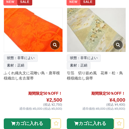
NEW
SALE
NEW
SALE
状態：非常によい
状態：非常によい
素材：正絹
素材：正絹
ふくれ織丸文に花喰い鳥・唐草模
引箔 切り嵌め風 花車・松・鳥
様織出し名古屋帯
模様織出し袋帯
期間限定50％OFF！
期間限定50％OFF！
¥2,500
¥4,000
(税込 ¥2,750)
(税込 ¥4,400)
通常価格 ¥5,000 (税込 ¥5,500)
通常価格 ¥8,000 (税込 ¥8,800)
カゴに入れる
カゴに入れる