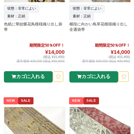
状態：非常によい
状態：非常によい
素材：正絹
素材：正絹
色紙に華紋蝶花鳥模様織り出し袋
横段に向かい鳥草花模様織り出し
帯
全通袋帯
期間限定50％OFF！
期間限定50％OFF！
¥14,000
¥14,000
(税込 ¥15,400)
(税込 ¥15,400)
通常価格 ¥28,000 (税込 ¥30,800)
通常価格 ¥28,000 (税込 ¥30,800)
カゴに入れる
カゴに入れる
NEW
SALE
NEW
SALE