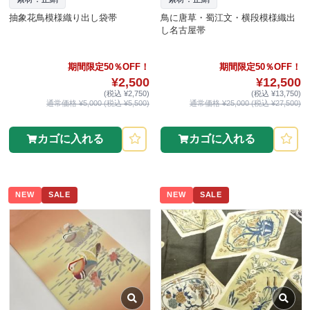
抽象花鳥模様織り出し袋帯
鳥に唐草・蜀江文・横段模様織出
し名古屋帯
期間限定50％OFF！
期間限定50％OFF！
¥2,500
¥12,500
(税込 ¥2,750)
(税込 ¥13,750)
通常価格 ¥5,000 (税込 ¥5,500)
通常価格 ¥25,000 (税込 ¥27,500)
カゴに入れる
カゴに入れる
NEW
SALE
NEW
SALE