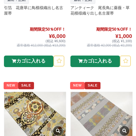
引箔 花唐草に鳥模様織出し名古
アンティーク 尾長鳥に薔薇・草
屋帯
花模様織り出し名古屋帯
期間限定50％OFF！
期間限定50％OFF！
¥6,000
¥1,000
(税込 ¥6,600)
(税込 ¥1,100)
通常価格 ¥12,000 (税込 ¥13,200)
通常価格 ¥2,000 (税込 ¥2,200)
カゴに入れる
カゴに入れる
NEW
SALE
NEW
SALE