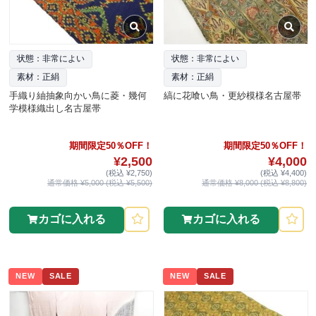
状態：非常によい
状態：非常によい
素材：正絹
素材：正絹
手織り紬抽象向かい鳥に菱・幾何
縞に花喰い鳥・更紗模様名古屋帯
学模様織出し名古屋帯
期間限定50％OFF！
期間限定50％OFF！
¥2,500
¥4,000
(税込 ¥2,750)
(税込 ¥4,400)
通常価格 ¥5,000 (税込 ¥5,500)
通常価格 ¥8,000 (税込 ¥8,800)
カゴに入れる
カゴに入れる
NEW
SALE
NEW
SALE