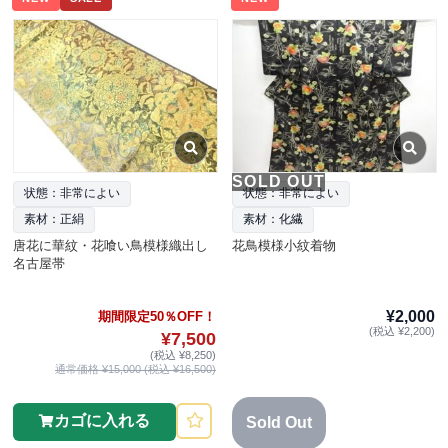
SOLD OUT
状態：非常によい
状態：非常によい
素材：正絹
素材：化繊
唐花に華紋・花喰い鳥模様織出し
花鳥模様小紋着物
名古屋帯
¥2,000
期間限定50％OFF！
(税込 ¥2,200)
¥7,500
(税込 ¥8,250)
通常価格 ¥15,000 (税込 ¥16,500)
カゴに入れる
Sold Out