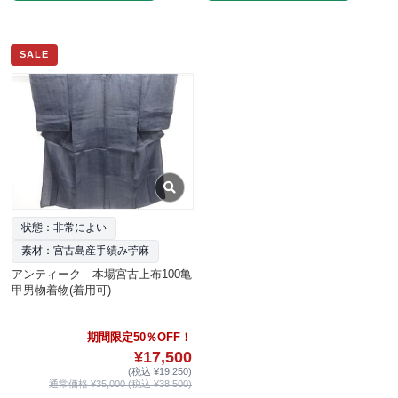
SALE
状態：非常によい
素材：宮古島産手績み苧麻
アンティーク 本場宮古上布100亀
甲男物着物(着用可)
期間限定50％OFF！
¥17,500
(税込 ¥19,250)
通常価格 ¥35,000 (税込 ¥38,500)