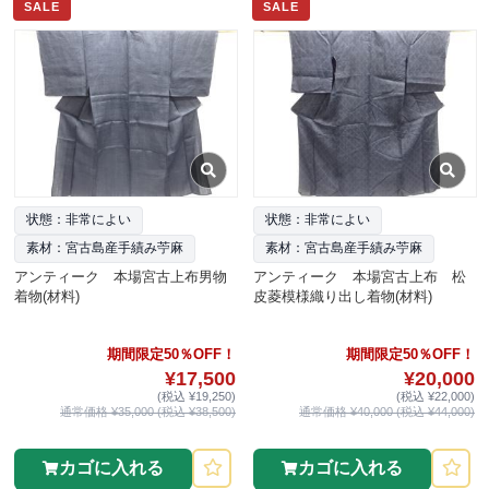
SALE
SALE
状態：非常によい
状態：非常によい
素材：宮古島産手績み苧麻
素材：宮古島産手績み苧麻
アンティーク 本場宮古上布男物
アンティーク 本場宮古上布 松
着物(材料)
皮菱模様織り出し着物(材料)
期間限定50％OFF！
期間限定50％OFF！
¥17,500
¥20,000
(税込 ¥19,250)
(税込 ¥22,000)
通常価格 ¥35,000 (税込 ¥38,500)
通常価格 ¥40,000 (税込 ¥44,000)
カゴに入れる
カゴに入れる