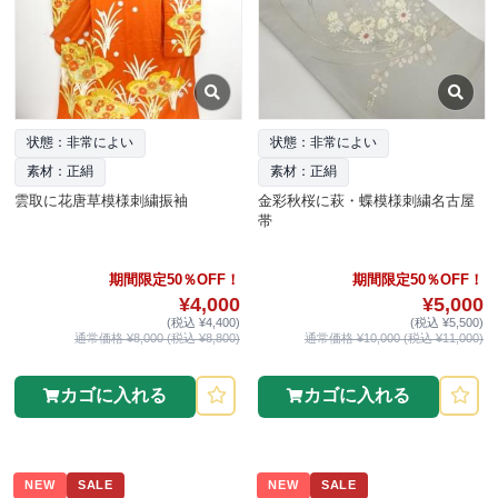
状態：非常によい
状態：非常によい
素材：正絹
素材：正絹
雲取に花唐草模様刺繍振袖
金彩秋桜に萩・蝶模様刺繍名古屋
帯
期間限定50％OFF！
期間限定50％OFF！
¥4,000
¥5,000
(税込 ¥4,400)
(税込 ¥5,500)
通常価格 ¥8,000 (税込 ¥8,800)
通常価格 ¥10,000 (税込 ¥11,000)
カゴに入れる
カゴに入れる
NEW
SALE
NEW
SALE