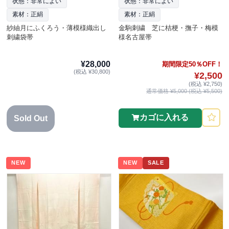
状態：非常によい
状態：非常によい
素材：正絹
素材：正絹
紗紬月にふくろう・薄模様織出し
金駒刺繍 芝に桔梗・撫子・梅模
刺繍袋帯
様名古屋帯
¥28,000
期間限定50％OFF！
(税込 ¥30,800)
¥2,500
(税込 ¥2,750)
通常価格 ¥5,000 (税込 ¥5,500)
カゴに入れる
Sold Out
NEW
NEW
SALE