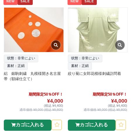
NEW
SALE
NEW
SALE
状態：非常によい
状態：非常によい
素材：正絹
素材：正絹
絽 銀駒刺繍 丸模様開き名古屋
絞り菊に女郎花模様刺繍訪問着
帯（額縁仕立て）
期間限定50％OFF！
期間限定50％OFF！
¥4,000
¥4,000
(税込 ¥4,400)
(税込 ¥4,400)
通常価格 ¥8,000 (税込 ¥8,800)
通常価格 ¥8,000 (税込 ¥8,800)
カゴに入れる
カゴに入れる