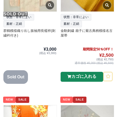
SOLD OUT
状態：非常によい
状態：非常によい
素材：正絹
素材：正絹
群鶴模様織り出し振袖用長襦袢(刺
金駒刺繍 扇子に菊古典柄模様名古
繍衿付き)
屋帯
¥3,000
期間限定50％OFF！
(税込 ¥3,300)
¥2,500
(税込 ¥2,750)
通常価格 ¥5,000 (税込 ¥5,500)
カゴに入れる
Sold Out
NEW
SALE
NEW
SALE