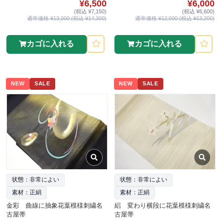
¥6,500
¥6,000
(税込 ¥7,150)
(税込 ¥6,600)
通常価格 ¥13,000 (税込 ¥14,300)
通常価格 ¥12,000 (税込 ¥13,200)
カゴに入れる
カゴに入れる
NEW
SALE
NEW
SALE
状態：非常によい
状態：非常によい
素材：正絹
素材：正絹
金彩 曲線に抽象花葉模様刺繍名
絽 変わり横段に花葉模様刺繍名
古屋帯
古屋帯