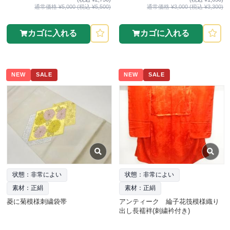
通常価格 ¥5,000 (税込 ¥5,500)
通常価格 ¥3,000 (税込 ¥3,300)
カゴに入れる
カゴに入れる
NEW
SALE
NEW
SALE
状態：非常によい
状態：非常によい
素材：正絹
素材：正絹
菱に菊模様刺繍袋帯
アンティーク 綸子花筏模様織り
出し長襦袢(刺繍衿付き)