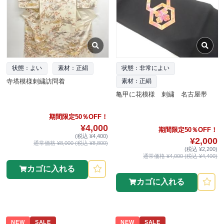
状態：よい
素材：正絹
状態：非常によい
寺塔模様刺繍訪問着
素材：正絹
亀甲に花模様 刺繍 名古屋帯
期間限定50％OFF！
¥4,000
期間限定50％OFF！
(税込 ¥4,400)
¥2,000
通常価格 ¥8,000 (税込 ¥8,800)
(税込 ¥2,200)
通常価格 ¥4,000 (税込 ¥4,400)
カゴに入れる
カゴに入れる
NEW
SALE
NEW
SALE