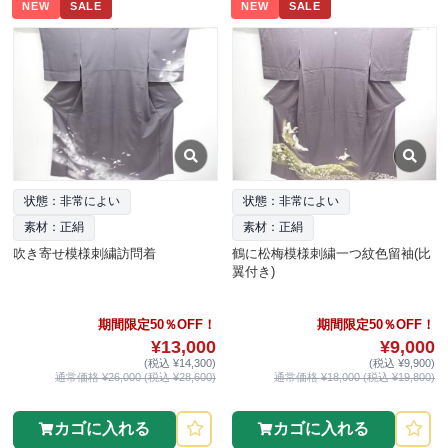
NEW
SALE
NEW
SALE
状態：非常によい
状態：非常によい
素材：正絹
素材：正絹
吹き寄せ模様刺繍訪問着
鶴に松梅模様刺繍一つ紋色留袖(比
翼付き)
期間限定50％OFF！
期間限定50％OFF！
¥13,000
¥9,000
(税込 ¥14,300)
(税込 ¥9,900)
通常価格 ¥26,000 (税込 ¥28,600)
通常価格 ¥18,000 (税込 ¥19,800)
カゴに入れる
カゴに入れる