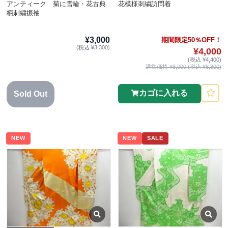
アンティーク 菊に雪輪・花古典
花模様刺繍訪問着
柄刺繍振袖
¥3,000
期間限定50％OFF！
(税込 ¥3,300)
¥4,000
(税込 ¥4,400)
通常価格 ¥8,000 (税込 ¥8,800)
カゴに入れる
Sold Out
NEW
NEW
SALE