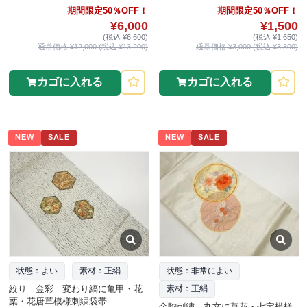
期間限定50％OFF！
期間限定50％OFF！
¥6,000
¥1,500
(税込 ¥6,600)
(税込 ¥1,650)
通常価格 ¥12,000 (税込 ¥13,200)
通常価格 ¥3,000 (税込 ¥3,300)
カゴに入れる
カゴに入れる
NEW
SALE
NEW
SALE
状態：よい
素材：正絹
状態：非常によい
絞り 金彩 変わり縞に亀甲・花
素材：正絹
葉・花唐草模様刺繍袋帯
金駒刺繍 丸文に草花・七宝模様