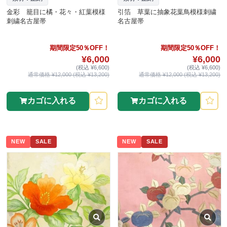
金彩 籠目に橘・花々・紅葉模様
引箔 草葉に抽象花葉鳥模様刺繍
刺繍名古屋帯
名古屋帯
期間限定50％OFF！
期間限定50％OFF！
¥6,000
¥6,000
(税込 ¥6,600)
(税込 ¥6,600)
通常価格 ¥12,000 (税込 ¥13,200)
通常価格 ¥12,000 (税込 ¥13,200)
カゴに入れる
カゴに入れる
NEW
SALE
NEW
SALE