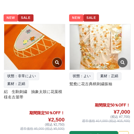
NEW
SALE
NEW
SALE
状態：非常によい
状態：よい
素材：正絹
鴛鴦に花古典柄刺繍振袖
素材：正絹
絽 生駒刺繍 抽象太鼓に花葉模
様名古屋帯
期間限定50％OFF！
¥7,000
期間限定50％OFF！
(税込 ¥7,700)
¥2,500
通常価格 ¥14,000 (税込 ¥15,400)
(税込 ¥2,750)
通常価格 ¥5,000 (税込 ¥5,500)