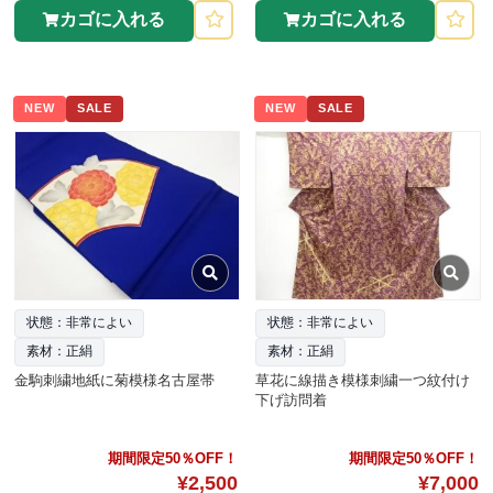
カゴに入れる
カゴに入れる
NEW
SALE
NEW
SALE
状態：非常によい
状態：非常によい
素材：正絹
素材：正絹
金駒刺繍地紙に菊模様名古屋帯
草花に線描き模様刺繍一つ紋付け
下げ訪問着
期間限定50％OFF！
期間限定50％OFF！
¥2,500
¥7,000