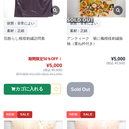
SOLD OUT
状態：非常によい
状態：非常によい
素材：正絹
素材：正絹
箔散らし模様刺繍訪問着
アンティーク 菊に楓模様刺繍振
袖（重ね衿付き）
¥5,000
期間限定50％OFF！
(税込 ¥5,500)
¥5,000
(税込 ¥5,500)
通常価格 ¥10,000 (税込 ¥11,000)
カゴに入れる
Sold Out
NEW
SALE
NEW
SALE