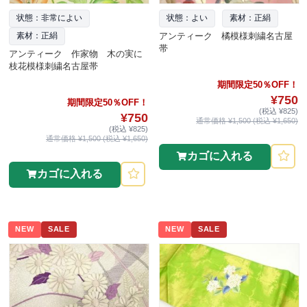
状態：非常によい
状態：よい
素材：正絹
アンティーク 橘模様刺繍名古屋
素材：正絹
帯
アンティーク 作家物 木の実に
枝花模様刺繍名古屋帯
期間限定50％OFF！
¥750
期間限定50％OFF！
(税込 ¥825)
¥750
通常価格 ¥1,500 (税込 ¥1,650)
(税込 ¥825)
通常価格 ¥1,500 (税込 ¥1,650)
カゴに入れる
カゴに入れる
NEW
SALE
NEW
SALE