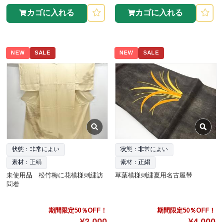
カゴに入れる
カゴに入れる
NEW
SALE
NEW
SALE
状態：非常によい
状態：非常によい
素材：正絹
素材：正絹
未使用品 松竹梅に花模様刺繍訪
草葉模様刺繍夏用名古屋帯
問着
期間限定50％OFF！
期間限定50％OFF！
¥2,000
¥4,000