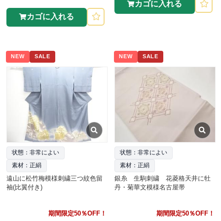
カゴに入れる
カゴに入れる
NEW
SALE
NEW
SALE
状態：非常によい
状態：非常によい
素材：正絹
素材：正絹
遠山に松竹梅模様刺繍三つ紋色留
銀糸 生駒刺繍 花菱格天井に牡
袖(比翼付き)
丹・菊華文模様名古屋帯
期間限定50％OFF！
期間限定50％OFF！