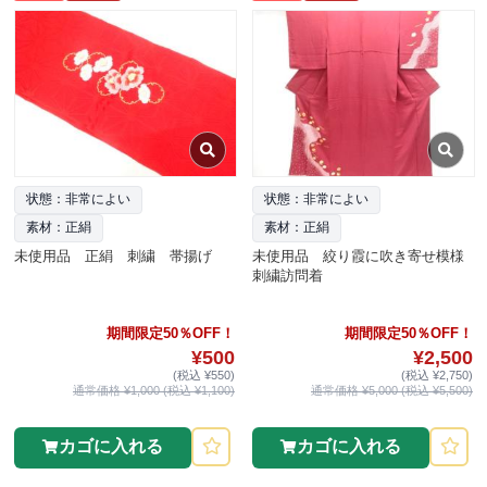
状態：非常によい
状態：非常によい
素材：正絹
素材：正絹
未使用品 正絹 刺繍 帯揚げ
未使用品 絞り霞に吹き寄せ模様
刺繍訪問着
期間限定50％OFF！
期間限定50％OFF！
¥500
¥2,500
(税込 ¥550)
(税込 ¥2,750)
通常価格 ¥1,000 (税込 ¥1,100)
通常価格 ¥5,000 (税込 ¥5,500)
カゴに入れる
カゴに入れる