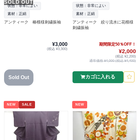
SOLD OUT
状態：非常によい
状態：非常によい
素材：正絹
素材：正絹
アンティーク 椿模様刺繍振袖
アンティーク 絞り流水に花模様
刺繍振袖
¥3,000
期間限定50％OFF！
(税込 ¥3,300)
¥2,000
(税込 ¥2,200)
通常価格 ¥4,000 (税込 ¥4,400)
カゴに入れる
Sold Out
NEW
SALE
NEW