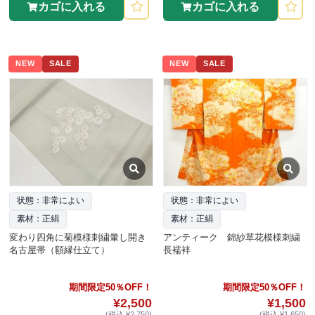
カゴに入れる
カゴに入れる
NEW
SALE
NEW
SALE
状態：非常によい
状態：非常によい
素材：正絹
素材：正絹
変わり四角に菊模様刺繍暈し開き
アンティーク 錦紗草花模様刺繍
名古屋帯（額縁仕立て）
長襦袢
期間限定50％OFF！
期間限定50％OFF！
¥2,500
¥1,500
(税込 ¥2,750)
(税込 ¥1,650)