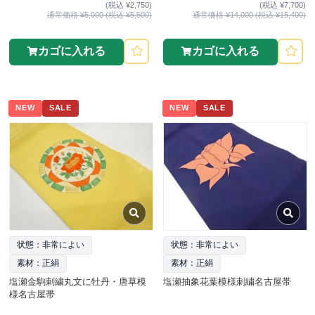
(税込 ¥2,750)
(税込 ¥7,700)
通常価格 ¥5,000 (税込 ¥5,500)
通常価格 ¥14,000 (税込 ¥15,400)
カゴに入れる
カゴに入れる
NEW
SALE
NEW
SALE
状態：非常によい
状態：非常によい
素材：正絹
素材：正絹
塩瀬金駒刺繍丸文に牡丹・唐草模
塩瀬抽象花葉模様刺繍名古屋帯
様名古屋帯